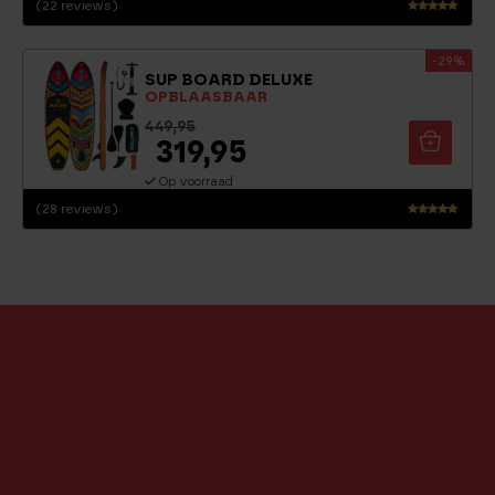
(22 reviews)
Waarderin
g
-29%
4.91
SUP BOARD DELUXE
uit 5
OPBLAASBAAR
449,95
319,95
Op voorraad
(28 reviews)
Waarderi
ng
4.71
uit 5