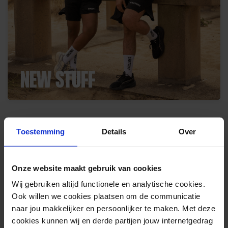
NEW STUFF
Toestemming
Details
Over
ONZE BESTSELLERS
Onze website maakt gebruik van cookies
Wij gebruiken altijd functionele en analytische cookies.
Ook willen we cookies plaatsen om de communicatie
-53%
naar jou makkelijker en persoonlijker te maken. Met deze
FITNESSMAT GRIJS
180 X 60 X 0,9 CM
cookies kunnen wij en derde partijen jouw internetgedrag