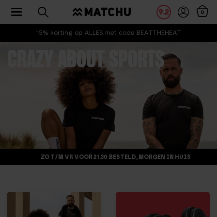
Toggle navigation
9.2
0
15% korting op ALLES met code BEATTHEHEAT
CRAZY ABOUT SPORTS
ZO T/M VR VOOR 21.30 BESTELD, MORGEN IN HUIS