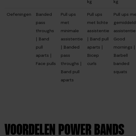
kg
kg
Oefeningen
Banded
Pull ups
Pull ups
Pull ups m
pass
met
met lichte
gemiddeld
throughs
minimale
assistentie
assistentie
| Band
assistentie
| Band pull
Good
pull
| Banded
aparts |
mornings |
aparts |
pass
Bicep
Barbell
Face pulls
throughs |
curls
banded
Band pull
squats
aparts
VOORDELEN POWER BANDS