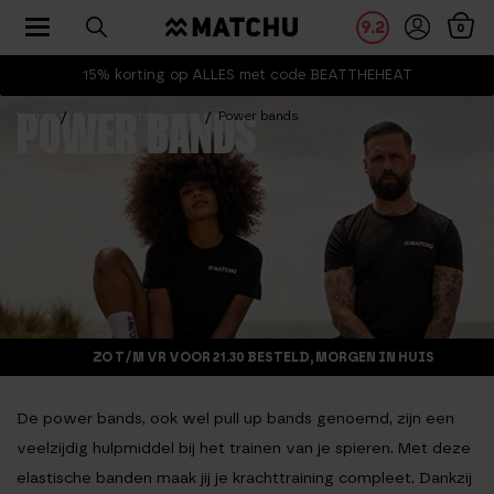
Toggle navigation
9.2
0
15% korting op ALLES met code BEATTHEHEAT
Home
Weerstandsbanden
Power bands
POWER BANDS
ZO T/M VR VOOR 21.30 BESTELD, MORGEN IN HUIS
De
power bands
, ook wel pull up bands genoemd, zijn een
veelzijdig hulpmiddel bij het trainen van je spieren. Met deze
elastische banden maak jij je krachttraining compleet. Dankzij