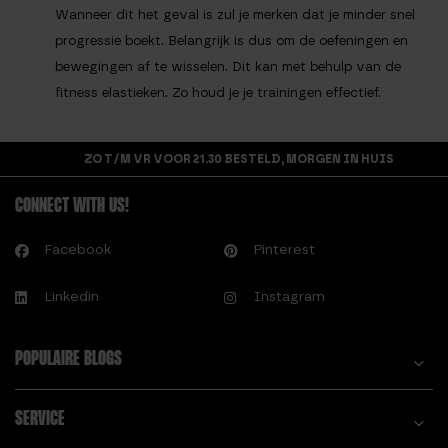
Wanneer dit het geval is zul je merken dat je minder snel
progressie boekt. Belangrijk is dus om de oefeningen en
bewegingen af te wisselen. Dit kan met behulp van de
fitness elastieken. Zo houd je je trainingen effectief.
ZO T/M VR VOOR 21.30 BESTELD, MORGEN IN HUIS
CONNECT WITH US!
Facebook
Pinterest
Linkedin
Instagram
POPULAIRE BLOGS
SERVICE