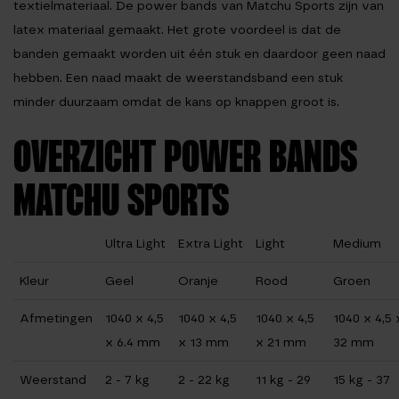
textielmateriaal. De power bands van Matchu Sports zijn van
latex materiaal gemaakt. Het grote voordeel is dat de
banden gemaakt worden uit één stuk en daardoor geen naad
hebben. Een naad maakt de weerstandsband een stuk
minder duurzaam omdat de kans op knappen groot is.
OVERZICHT POWER BANDS
MATCHU SPORTS
Ultra Light
Extra Light
Light
Medium
Kleur
Geel
Oranje
Rood
Groen
Afmetingen
1040 x 4,5
1040 x 4,5
1040 x 4,5
1040 x 4,5 
x 6.4 mm
x 13 mm
x 21 mm
32 mm
Weerstand
2 - 7 kg
2 - 22 kg
11 kg - 29
15 kg - 37