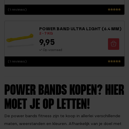
(1 reviews)
Waarderin
g
5.00
POWER BAND ULTRA LIGHT (6.4 MM)
uit 5
2 - 7 KG
9,95
Op voorraad
(1 reviews)
Waarderin
g
5.00
uit 5
POWER BANDS KOPEN? HIER
MOET JE OP LETTEN!
De power bands fitness zijn te koop in allerlei verschillende
maten, weerstanden en kleuren. Afhankelijk van je doel met