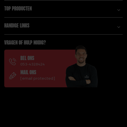
TOP PRODUCTEN
HANDIGE LINKS
VRAGEN OF HULP NODIG?
BEL ONS
053-4328424
MAIL ONS
[email protected]