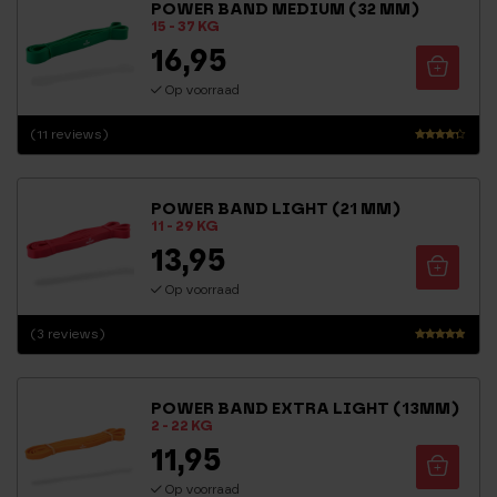
POWER BAND MEDIUM (32 MM)
uit 5
15 - 37 KG
16,95
Op voorraad
(11 reviews)
Waarder
ing
4.05
POWER BAND LIGHT (21 MM)
uit 5
11 - 29 KG
13,95
Op voorraad
(3 reviews)
Waarderi
ng
4.67
POWER BAND EXTRA LIGHT (13MM)
uit 5
2 - 22 KG
11,95
Op voorraad