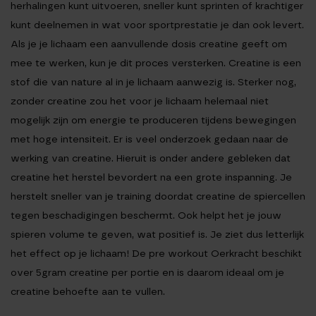
herhalingen kunt uitvoeren, sneller kunt sprinten of krachtiger
kunt deelnemen in wat voor sportprestatie je dan ook levert.
Als je je lichaam een aanvullende dosis
creatine
geeft om
mee te werken, kun je dit proces versterken.
Creatine
is een
stof die van nature al in je lichaam aanwezig is. Sterker nog,
zonder creatine zou het voor je lichaam helemaal niet
mogelijk zijn om energie te produceren tijdens bewegingen
met hoge intensiteit. Er is veel onderzoek gedaan naar de
werking van
creatine
. Hieruit is onder andere gebleken dat
creatine
het herstel bevordert na een grote inspanning. Je
herstelt sneller van je training doordat creatine de spiercellen
tegen beschadigingen beschermt. Ook helpt het je jouw
spieren volume te geven, wat positief is. Je ziet dus letterlijk
het effect op je lichaam! De
pre workout Oerkracht
beschikt
over 5gram creatine per portie en is daarom ideaal om je
creatine behoefte aan te vullen.