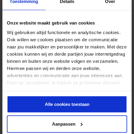
Toestemming
Details
Over
Op voorraad
(1 reviews)
Waarderin
g
Onze website maakt gebruik van cookies
5.00
DE ULTIEME GIDS: DROOG TRAINEN
uit 5
Wij gebruiken altijd functionele en analytische cookies.
35 PAGINA'S
Ook willen we cookies plaatsen om de communicatie
14,95
naar jou makkelijker en persoonlijker te maken. Met deze
Direct beschikbaar
cookies kunnen wij en derde partijen jouw internetgedrag
binnen en buiten onze website volgen en verzamelen.
(2 reviews)
Hiermee passen wij en derden onze website,
Waar
advertenties en communicatie aan jouw interesses aan.
derin
g
Door op 'accepteren' te klikken ga je hiermee akkoord.
3.00
Je kunt je cookievoorkeuren altijd weer aanpassen. Lees
uit 5
SPORTVOEDING KOPEN
er meer over in ons
privacy beleid
.
Alle cookies toestaan
Je vraagt je vast af: kan ik dan geen resultaten met normale
voeding behalen? Het antwoord hierop is simpel: jawel! In de
jaren 50 lukte het de bodybuilders ook om groot te worden,
Aanpassen
dus nu kan dat natuurlijk nog steeds. Maar als je dit wil, heb je