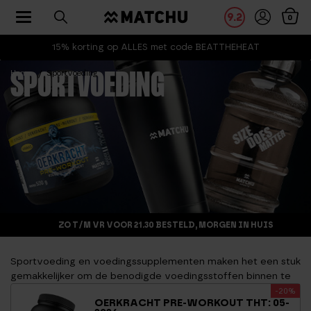
Toggle navigation
9.2
0
15% korting op ALLES met code BEATTHEHEAT
Home
Sportvoeding
SPORTVOEDING
ZO T/M VR VOOR 21.30 BESTELD, MORGEN IN HUIS
Sportvoeding
en
voedingssupplementen
maken het een stuk
gemakkelijker om de benodigde voedingsstoffen binnen te
krijgen voor het opbouwen van spieren. Het kan je zelfs nét
-20%
OERKRACHT PRE-WORKOUT THT: 05-
dat streepje voor geven bij wedstrijden of trainingen