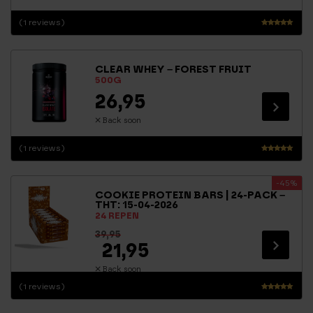
(1 reviews)
Waarderin
g
5.00
CLEAR WHEY – FOREST FRUIT
uit 5
500G
26,95
Back soon
(1 reviews)
Waarderin
g
-45%
5.00
COOKIE PROTEIN BARS | 24-PACK –
uit 5
THT: 15-04-2026
24 REPEN
39,95
21,95
Back soon
(1 reviews)
Waarderin
g