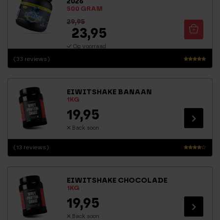
2026
wanneer je ze combineert met het juiste dieet.
500 GRAM
29,95
23,95
Op voorraad
(33 reviews)
Waarderi
ng
4.71
EIWITSHAKE BANAAN
uit 5
1KG
19,95
Back soon
(13 reviews)
Waarde
ring
3.88
EIWITSHAKE CHOCOLADE
uit 5
1KG
19,95
Back soon