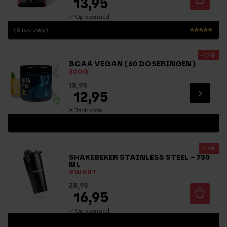
13,95
Op voorraad
(8 reviews)
Waarderi
ng
-32%
4.81
BCAA VEGAN (60 DOSERINGEN)
uit 5
300G
18,95
12,95
Back soon
-41%
SHAKEBEKER STAINLESS STEEL – 750
ML
ZWART
28,95
16,95
Op voorraad