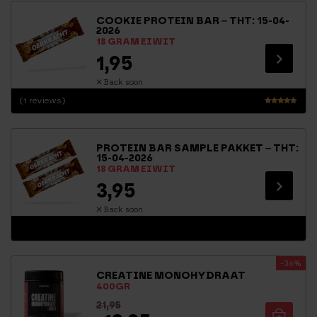
5.00
COOKIE PROTEIN BAR – THT: 15-04-
uit 5
2026
18 GRAM EIWIT
1,95
Back soon
(1 reviews)
Waarderin
g
5.00
PROTEIN BAR SAMPLE PAKKET – THT:
uit 5
15-04-2026
18 GRAM EIWIT
3,95
Back soon
-36%
CREATINE MONOHYDRAAT
400GR
21,95