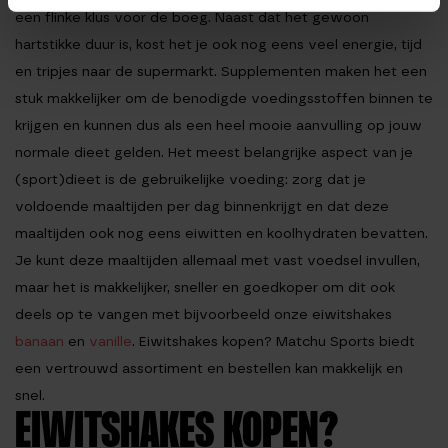
een flinke klus voor de boeg. Naast dat het gewoon
hartstikke duur is, kost het je ook nog eens veel energie, tijd
en tripjes naar de supermarkt. Supplementen maken het een
stuk makkelijker om de benodigde voedingsstoffen binnen te
krijgen en kunnen dus als een heel mooie aanvulling op jouw
normale dieet gelden. Het meest belangrijke aspect van je
(sport)dieet is de gebruikelijke voeding: zorg dat je
voldoende maaltijden per dag binnenkrijgt en dat deze
maaltijden ook nog eens eiwitten en koolhydraten bevatten.
Je kunt deze maaltijden allemaal met vast voedsel invullen,
maar het is makkelijker, sneller en goedkoper om dit ook
deels op te vangen met bijvoorbeeld onze eiwitshakes
banaan
en
vanille
.
Eiwitshakes kopen?
Matchu Sports biedt
een vertrouwd assortiment en bestellen kan makkelijk en
snel.
EIWITSHAKES KOPEN?