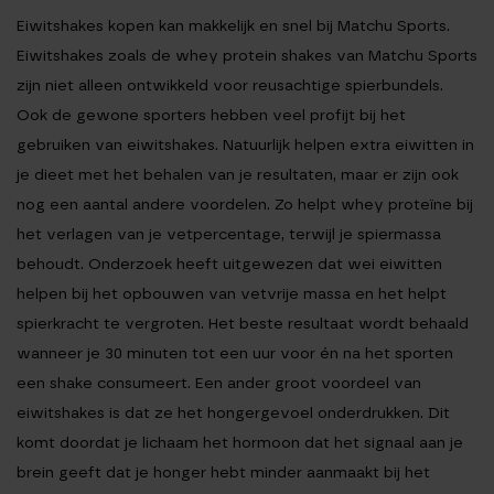
Eiwitshakes kopen
kan makkelijk en snel bij Matchu Sports.
Eiwitshakes
zoals de
whey protein shakes
van Matchu Sports
zijn niet alleen ontwikkeld voor reusachtige spierbundels.
Ook de gewone sporters hebben veel profijt bij het
gebruiken van
eiwitshakes
. Natuurlijk helpen extra eiwitten in
je dieet met het behalen van je resultaten, maar er zijn ook
nog een aantal andere voordelen. Zo helpt
whey proteïne
bij
het verlagen van je vetpercentage, terwijl je spiermassa
behoudt. Onderzoek heeft uitgewezen dat wei eiwitten
helpen bij het opbouwen van vetvrije massa en het helpt
spierkracht te vergroten. Het beste resultaat wordt behaald
wanneer je 30 minuten tot een uur voor én na het sporten
een shake consumeert. Een ander groot voordeel van
eiwitshakes
is dat ze het hongergevoel onderdrukken. Dit
komt doordat je lichaam het hormoon dat het signaal aan je
brein geeft dat je honger hebt minder aanmaakt bij het