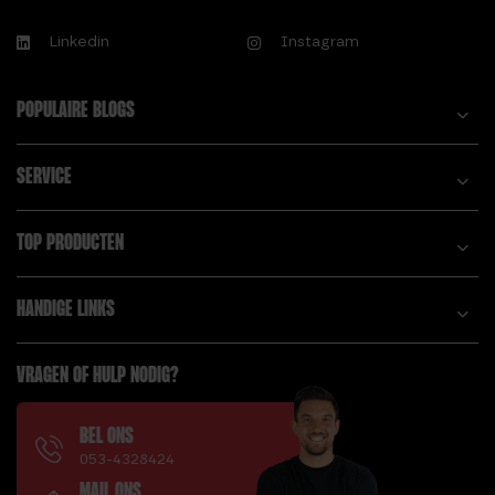
Linkedin
Instagram
POPULAIRE BLOGS
SERVICE
TOP PRODUCTEN
HANDIGE LINKS
VRAGEN OF HULP NODIG?
BEL ONS
053-4328424
MAIL ONS