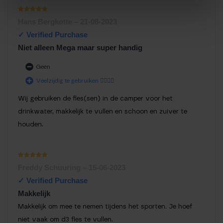
Waardering
Hans Bergkotte
–
21-08-2023
1
uit 5
Niet alleen Mega maar super handig
Geen
Veelzijdig te gebruiken 👍🏻👍🏻
Wij gebruiken de fles(sen) in de camper voor het
drinkwater, makkelijk te vullen en schoon en zuiver te
houden.
Waardering
Freddy Schuuring
–
15-06-2023
1
uit 5
Makkelijk
Makkelijk om mee te nemen tijdens het sporten. Je hoef
niet vaak om d3 fles te vullen.