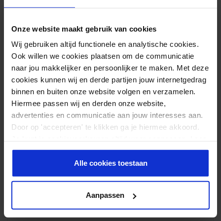
Kleur
donker grijs
Onze website maakt gebruik van cookies
Reviews
Wij gebruiken altijd functionele en analytische cookies.
Door Feedback Company
Ook willen we cookies plaatsen om de communicatie
naar jou makkelijker en persoonlijker te maken. Met deze
9.34/ 10
7
4.67
out of
cookies kunnen wij en derde partijen jouw internetgedrag
5
binnen en buiten onze website volgen en verzamelen.
Schrijf review
Hiermee passen wij en derden onze website,
advertenties en communicatie aan jouw interesses aan.
Door op 'accepteren' te klikken ga je hiermee akkoord.
Waardering
Baris Saglam
–
01-10-2024
Je kunt je cookievoorkeuren altijd weer aanpassen. Lees
1
uit 5
er meer over in ons
privacy beleid
.
Mooi en zeer handig
Alle cookies toestaan
Stevig materiaal en heel handig, ik gebruik het vooral op
werk met lange diensten. Weet ik zeker dat ik genoeg heb
Aanpassen
gedronken