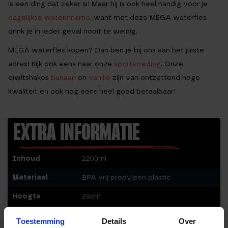
is een ding dat zeker is! Maar hij is ook heel handig voor je
dagelijkse waterinname
, want met deze MEGA waterfles
drink je in ieder geval nooit te weinig.
MEGA waterfles kopen? Dan ben je bij ons aan het juiste
adres! Kijk ook eens naar onze
sportvoeding
. Onze
eiwitshakes
banaan
en
vanille
zijn van ontzettend hoge
kwaliteit en ook nog eens heel goed betaalbaar!
EXTRA INFORMATIE
Inhoud
2200ml
Materiaal
BPA vrij propyleen plastic
Hoogte
26cm
Diameter
12.5cm
Toestemming
Details
Over