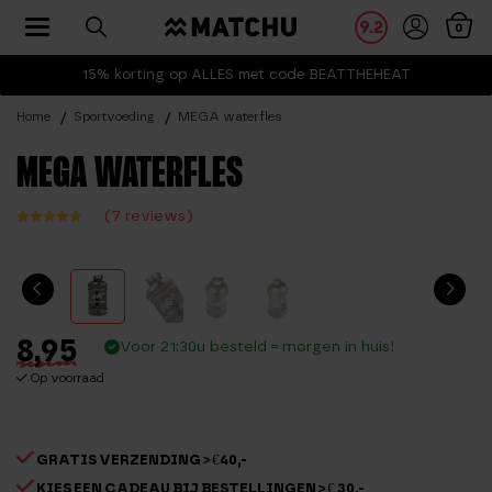
Toggle navigation
9.2
0
15% korting op ALLES met code BEATTHEHEAT
Home
Sportvoeding
MEGA waterfles
MEGA WATERFLES
(
7
reviews)
Waardering
6
4.67
op 5
gebaseerd
op
klantbeoord
elingen
8,95
Voor 21:30u besteld = morgen in huis!
Op voorraad
GRATIS VERZENDING > €40,-
KIES EEN CADEAU BIJ BESTELLINGEN > € 30,-