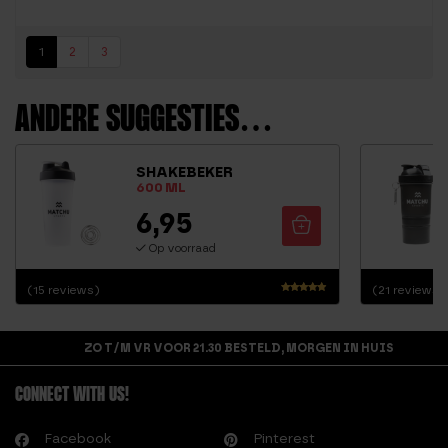
1
2
3
ANDERE SUGGESTIES…
SHAKEBEKER
600 ML
6,95
Op voorraad
(15 reviews)
(21 reviews)
Waardering
4.70
uit 5
ZO T/M VR VOOR 21.30 BESTELD, MORGEN IN HUIS
CONNECT WITH US!
Facebook
Pinterest