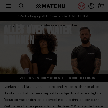
Toggle navigation
9.2
0
15% korting op ALLES met code BEATTHEHEAT
Home
Fit Tips
Feiten
Alles over water drinken
ALLES OVER WATER
DRINKEN
ZO T/M VR VOOR 21.30 BESTELD, MORGEN IN HUIS
Drinken, het lijkt zo vanzelfsprekend. Meestal drink je als je
dorst of zin hebt in een bepaald drankje. In dit artikel ligt de
focus op water drinken. Hoeveel moet je drinken per dag?
Wat gebeurt er als je onvoldoende drinkt? Wat zijn de beste