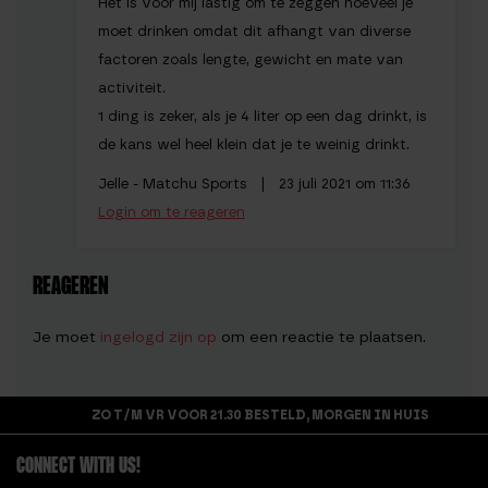
Het is voor mij lastig om te zeggen hoeveel je
moet drinken omdat dit afhangt van diverse
factoren zoals lengte, gewicht en mate van
activiteit.
1 ding is zeker, als je 4 liter op een dag drinkt, is
de kans wel heel klein dat je te weinig drinkt.
Jelle - Matchu Sports |
23 juli 2021 om 11:36
Login om te reageren
REAGEREN
Je moet
ingelogd zijn op
om een reactie te plaatsen.
ZO T/M VR VOOR 21.30 BESTELD, MORGEN IN HUIS
CONNECT WITH US!