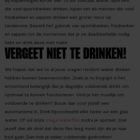
Bij inspanningen korter dan 1,5 uur volstaat water. Sporters
die veel sportdranken drinken, lopen net als mensen die veel
frisdranken en sappen drinken een groter risico op
tanderosie. Beperk het gebruik van sportdranken, frisdranken
en sappen tot de momenten dat je ze daadwerkelijk nodig
hebt en drink deze met mate.
VERGEET NIET TE DRINKEN!
We hopen dat we nu al jouw vragen rondom water drinken
hebben kunnen beantwoorden. Zoals je nu begrijpt is het
ontzettend belangrijk dat je dagelijks voldoende drinkt om
optimaal te kunnen functioneren. Vind je het moeilijk om
voldoende te drinken? Bouw dan voor jezelf een
automatisme in. Drink bijvoorbeeld elke twee uur een glas
water. Of vul onze
mega waterfles
zodra je opstaat. Stel
jezelf dan als doel dat deze fles leeg moet zijn als je naar
bed gaat. Dan heb je zeker voldoende gedronken!