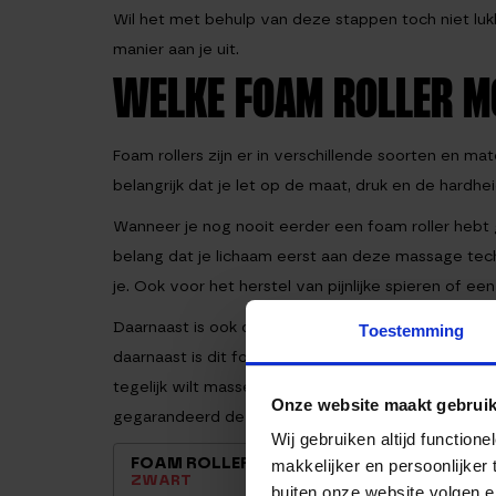
Wil het met behulp van deze stappen toch niet lu
manier aan je uit.
WELKE FOAM ROLLER MO
Foam rollers zijn er in verschillende soorten en ma
belangrijk dat je let op de maat, druk en de hardhei
Wanneer je nog nooit eerder een foam roller hebt 
belang dat je lichaam eerst aan deze massage tec
je. Ook voor het herstel van pijnlijke spieren of e
Daarnaast is ook de maat goed om in overweging m
Toestemming
daarnaast is dit formaat ook nog eens makkelijk m
tegelijk wilt masseren. Wil je meer hulp bij het ki
Onze website maakt gebruik
gegarandeerd de juiste keuze maakt!
Wij gebruiken altijd functio
FOAM ROLLER EXTRA
FOAM
makkelijker en persoonlijker
ZWART
33CM
buiten onze website volgen 