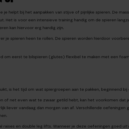
e je helpt bij het aanpakken van stijve of pijnlijke spieren. De ma
. Het is voor een intensieve training handig om de spieren langz
ieren kan hiervoor erg handig zijn.
over je spieren heen te rollen. De spieren worden hierdoor voor
 om eerst te bilspieren (glutes) flexibel te maken met een foamrolle
kt, is het tijd om wat spiergroepen aan te pakken, beginnend bij 
en of net even wat te zwaar getild hebt, kan het voorkomen dat je
uurlijk liever vandaag dan morgen van af. Verschillende oefeningen 
men.
al raises en double leg lifts. Wanneer je deze oefeningen goed uit