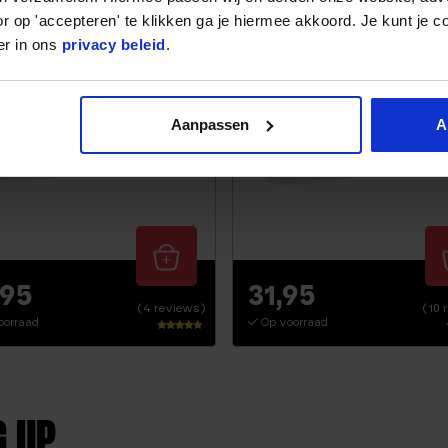
r op 'accepteren' te klikken ga je hiermee akkoord. Je kunt je c
er in ons
privacy beleid
.
Aanpassen
A
,95
31,95
(4 reviews)
(10 
oorraad
Op voorraad
Waarderi
ng
4.75
uit 5
G UP