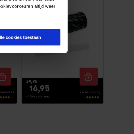
ookievoorkeuren altijd weer
lle cookies toestaan
29,95
16,95
reviews)
(6 reviews)
Op voorraad
Waarde
Waarderi
ring
ng
3.55
4.83
uit 5
uit 5