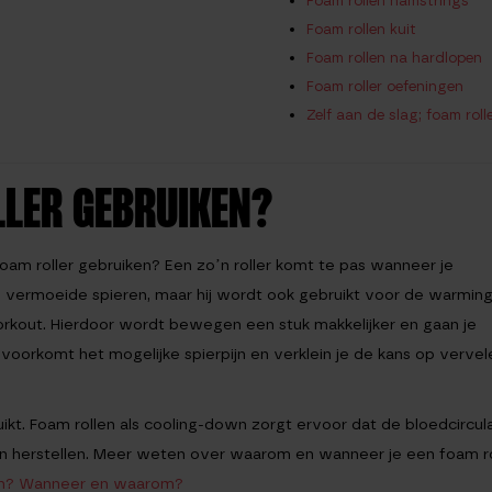
Foam rollen hamstrings
Foam rollen kuit
Foam rollen na hardlopen
Foam roller oefeningen
Zelf aan de slag; foam roll
LER GEBRUIKEN?
oam roller gebruiken? Een zo’n roller komt te pas wanneer je
en vermoeide spieren, maar hij wordt ook gebruikt voor de warmin
workout. Hierdoor wordt bewegen een stuk makkelijker en gaan je
oorkomt het mogelijke spierpijn en verklein je de kans op verve
kt. Foam rollen als cooling-down zorgt ervoor dat de bloedcircul
len herstellen. Meer weten over waarom en wanneer je een foam ro
ken? Wanneer en waarom?