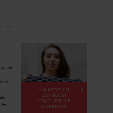
en maar!
g up om
lende
WAAROM EN
WANNEER
atie
FOAM ROLLER
ller
GEBRUIKEN