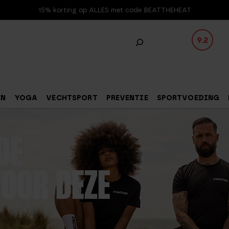
15% korting op ALLES met code BEATTHEHEAT
9.2
EN
YOGA
VECHTSPORT
PREVENTIE
SPORTVOEDING
or deze workout
DE
VOOR DEZE