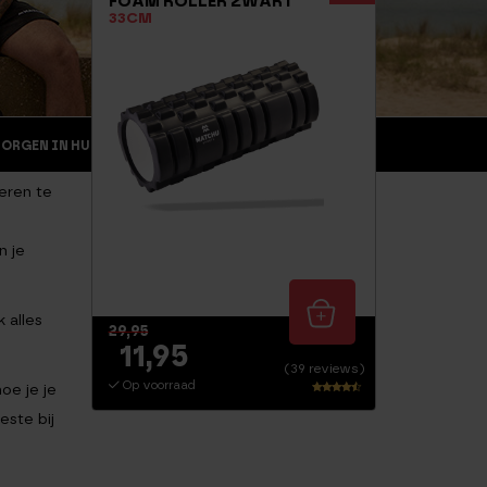
FOAM ROLLER ZWART
33CM
MORGEN IN HUIS
RETOURNEREN
ZAKELIJK
eren te
n je
 alles
29,95
11,95
(39 reviews)
Op voorraad
oe je je
Waarder
este bij
ing
4.26
uit 5