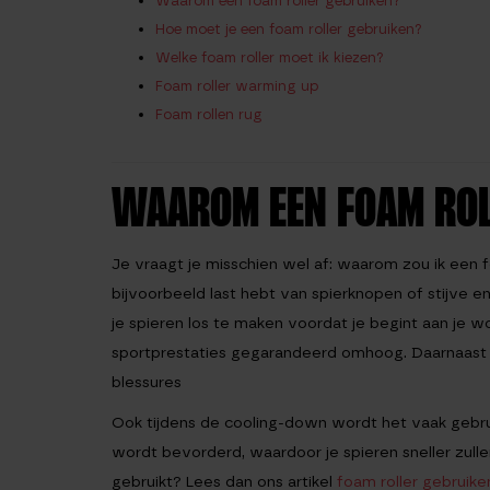
Waarom een foam roller gebruiken?
Hoe moet je een foam roller gebruiken?
Welke foam roller moet ik kiezen?
Foam roller warming up
Foam rollen rug
WAAROM EEN FOAM ROL
Je vraagt je misschien wel af: waarom zou ik een f
bijvoorbeeld last hebt van spierknopen of stijve 
je spieren los te maken voordat je begint aan je 
sportprestaties gegarandeerd omhoog. Daarnaast v
blessures
Ook tijdens de cooling-down wordt het vaak gebrui
wordt bevorderd, waardoor je spieren sneller zul
gebruikt? Lees dan ons artikel
foam roller gebrui