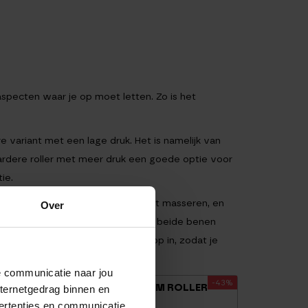
 aspecten waar je op moet letten. Zo is het
 variant met een lage druk. Het is namelijk van
ardere roller met meer druk een goede optie voor
ie.
wanneer je je armen of benen wilt masseren, en
Over
jn ideaal wanneer je bijvoorbeeld beide benen
gaan we er wat gedetailleerder op in, zodat je
de communicatie naar jou
-43%
CM
HEAVY DUTY FOAM ROLLER
nternetgedrag binnen en
ZWART
ertenties en communicatie