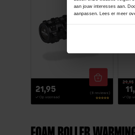
aan jouw interesses aan. Doo
aanpassen. Lees er meer ov
29,95
21,95
11
(8 reviews)
Op voorraad
Op v
Waarderi
ng
4.75
uit 5
FOAM ROLLER WARMIN