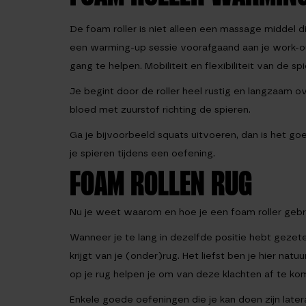
De foam roller is niet alleen een massage middel di
een warming-up sessie voorafgaand aan je work-out
gang te helpen. Mobiliteit en flexibiliteit van de sp
Je begint door de roller heel rustig en langzaam 
bloed met zuurstof richting de spieren.
Ga je bijvoorbeeld squats uitvoeren, dan is het goed
je spieren tijdens een oefening.
FOAM ROLLEN RUG
Nu je weet waarom en hoe je een foam roller gebrui
Wanneer je te lang in dezelfde positie hebt gezet
krijgt van je (onder)rug. Het liefst ben je hier nat
op je rug helpen je om van deze klachten af te ko
Enkele goede oefeningen die je kan doen zijn later