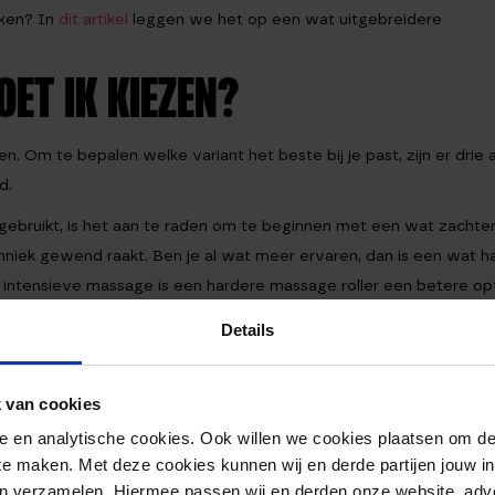
kken? In
dit artikel
leggen we het op een wat uitgebreidere
ET IK KIEZEN?
ten. Om te bepalen welke variant het beste bij je past, zijn er drie
d.
gebruikt, is het aan te raden om te beginnen met een wat zachtere
hniek gewend raakt. Ben je al wat meer ervaren, dan is een wat h
en intensieve massage is een hardere massage roller een betere opt
ee te nemen. De meeste rollers zijn 33 cm breed. Dit is perfect 
Details
ee te nemen. De wat grotere massage rollers vaak vanaf 40 cm, zi
ezen van de juiste foam roller? Op onze
foam roller categoriepagina
 van cookies
nele en analytische cookies. Ook willen we cookies plaatsen om 
-60%
 ROLLER ORANJE
FOAM ROLLER ZACHT 90
 te maken. Met deze cookies kunnen wij en derde partijen jouw i
BLAUW
en verzamelen. Hiermee passen wij en derden onze website, adv