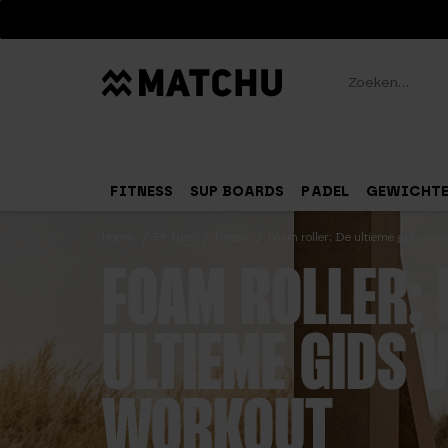
Zoeken
FITNESS
SUP BOARDS
PADEL
GEWICHT
Home
Fit Tips
Feiten
Foam roller; De ultieme gids vo
FOAM ROLLER; 
ULTIEME GIDS 
WORKOUT