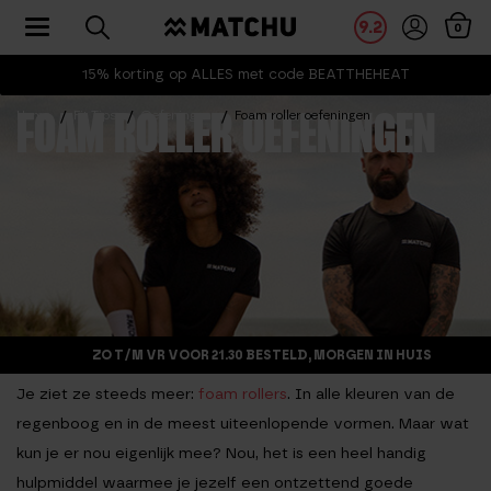
Toggle navigation
9.2
0
15% korting op ALLES met code BEATTHEHEAT
Home
Fit Tips
Oefeningen
Foam roller oefeningen
FOAM ROLLER OEFENINGEN
ZO T/M VR VOOR 21.30 BESTELD, MORGEN IN HUIS
Je ziet ze steeds meer:
foam rollers
. In alle kleuren van de
regenboog en in de meest uiteenlopende vormen. Maar wat
kun je er nou eigenlijk mee? Nou, het is een heel handig
hulpmiddel waarmee je jezelf een ontzettend goede