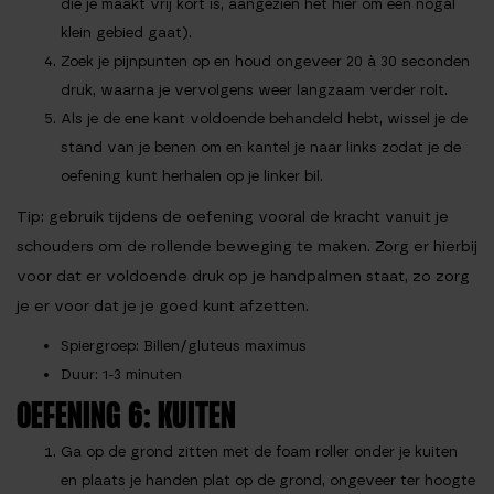
die je maakt vrij kort is, aangezien het hier om een nogal
klein gebied gaat).
Zoek je pijnpunten op en houd ongeveer 20 à 30 seconden
druk, waarna je vervolgens weer langzaam verder rolt.
Als je de ene kant voldoende behandeld hebt, wissel je de
stand van je benen om en kantel je naar links zodat je de
oefening kunt herhalen op je linker bil.
Tip
: gebruik tijdens de oefening vooral de kracht vanuit je
schouders om de rollende beweging te maken. Zorg er hierbij
voor dat er voldoende druk op je handpalmen staat, zo zorg
je er voor dat je je goed kunt afzetten.
Spiergroep
: Billen/gluteus maximus
Duur
: 1-3 minuten
OEFENING 6: KUITEN
Ga op de grond zitten met de foam roller onder je kuiten
en plaats je handen plat op de grond, ongeveer ter hoogte