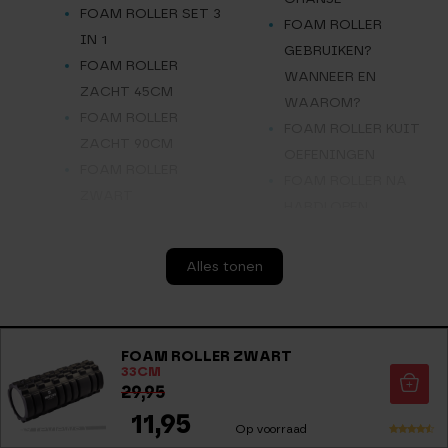
FOAM ROLLER SET 3
FOAM ROLLER
IN 1
GEBRUIKEN?
FOAM ROLLER
WANNEER EN
ZACHT 45CM
WAAROM?
FOAM ROLLER
FOAM ROLLER KUIT
ZACHT 90CM
OEFENINGEN
FOAM ROLLER
FOAM ROLLER NA
ZWART
HARDLOPEN
FOAM ROLLER
M.
OEFENINGEN
Alles tonen
MASSAGE ROLLER
FOAM ROLLER
MET EEN FOAM
OEFENINGEN
ROLLER
ONDERRUG: PAK JE
ZO T/M VR VOOR 21.30 BESTELD, MORGEN IN HUIS
HAMSTRINGS
FOAM ROLLER ZWART
KLACHTEN ZELF AAN!
33CM
GEMAKKELIJK
CONNECT WITH US!
FOAM ROLLER; DE
29,95
AANPAKKEN
ULTIEME GIDS VOOR
11,95
(39 reviews)
Op voorraad
Facebook
Pinterest
DEZE WORKOUT
Waarder