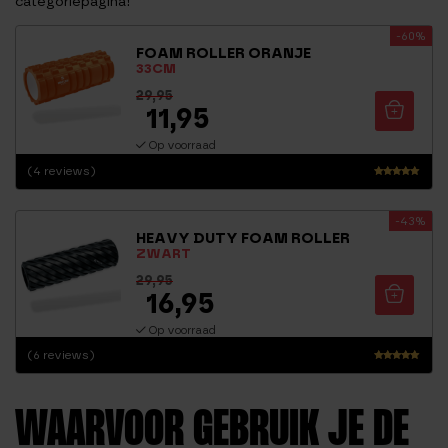
categoriepagina!
-60%
FOAM ROLLER ORANJE
33CM
29,95
11,95
Op voorraad
(4 reviews)
Waarderi
ng
-43%
4.75
HEAVY DUTY FOAM ROLLER
uit 5
ZWART
29,95
16,95
Op voorraad
(6 reviews)
Waarderi
ng
4.83
WAARVOOR GEBRUIK JE DE
uit 5