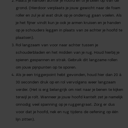
Plaats je handen achter je hoofd en til je billen op van de
grond. (Hierdoor verplaats je jouw gewicht naar de foam
roller en zul je al wat druk op je onderrug gaan voelen. Als
je het fijner vindt kun je ook je armen kruisen en je handen
op je schouders leggen in plaats van ze achter je hoofd te
plaatsen).
Rol langzaam van voor naar achter tussen je
schouderbladen en het midden van je rug. Houd hierbij je
spieren gespannen en strak. Gebruik dit langzame rollen
om jouw pijnpunten op te sporen.
Als je een triggerpoint hebt gevonden, houd hier dan 20 à
30 seconden druk op en rol vervolgens weer langzaam
verder. (Het is erg belangrijk om niet naar je benen te kijken
terwijl je rolt. Wanneer je jouw hoofd kantelt zet je namelijk
onnodig veel spanning op je ruggengraat. Zorg er dus
voor dat je hoofd, nek en rug tijdens de oefening op één
lijn zitten).