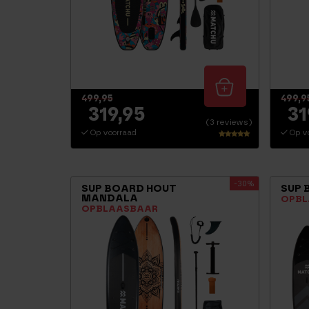
499,95
499,9
319,95
31
(3 reviews)
Op voorraad
Op v
Waarderin
g
5.00
uit 5
-30%
SUP BOARD HOUT
SUP 
MANDALA
OPBL
OPBLAASBAAR