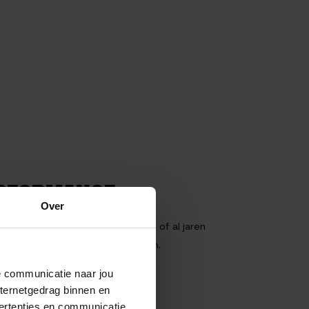
ERFORMANCE
Over
ater. Of je nu een beginner bent of al jaren
ensen die Crazy About Sports zijn.
de communicatie naar jou
nternetgedrag binnen en
ke sporters.
ertenties en communicatie