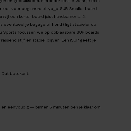
gen en gebruiksdoel. Hieronder lees je waar je écht
rfect voor beginners of yoga-SUP. Smaller board
wijl een korter board juist handzamer is. 2.
 eventueel je bagage of hond) ligt stabieler op
hu Sports focussen we op opblaasbare SUP boards
ssend stijf en stabiel blijven. Een iSUP geeft je
 Dat betekent:
l en eenvoudig — binnen 5 minuten ben je klaar om