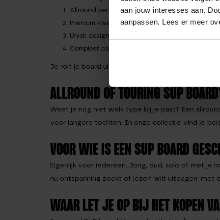
aan jouw interesses aan. Doo
Allround performance – perfect voor zowel kalme
aanpassen. Lees er meer ov
Premium kwaliteit – sterk, duurzaam en bestand 
Uniek design – van houtlook tot Art Collection: 
Compleet pakket – inclusief peddel, pomp, leash
Je rolt je board uit, pompt hem op en binnen enkel
ALLROUND OF TOURING SUP BOARD
Weet je nog niet welk type bij je past? Een allroun
voor langere tochten. In onze collectie vind je be
VOOR WIE IS EEN SUP BOARD GESC
Eigenlijk voor iedereen. Jong, oud, solo of met je
nu ontspanning zoekt of jezelf wilt uitdagen: met e
WAAR LET JE OP BIJ HET KOPEN V