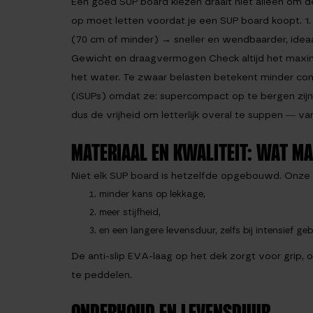
Een goed SUP board kiezen draait niet alleen om de
op moet letten voordat je een SUP board koopt. 1
(70 cm of minder) → sneller en wendbaarder, ideaal 
Gewicht en draagvermogen Check altijd het maxima
het water. Te zwaar belasten betekent minder co
(iSUPs) omdat ze: supercompact op te bergen zijn, n
dus de vrijheid om letterlijk overal te suppen — 
MATERIAAL EN KWALITEIT: WAT MA
Niet elk SUP board is hetzelfde opgebouwd. Onze
minder kans op lekkage,
meer stijfheid,
en een langere levensduur, zelfs bij intensief geb
De anti-slip EVA-laag op het dek zorgt voor grip,
te peddelen.