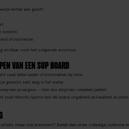
etje liefde aan geeft:
wt.
 zonlicht.
zand of zoutresten.
vig en klaar voor het volgende avontuur.
PEN VAN EEN SUP BOARD
ent vaak lekke naden of kromtrekken bij hitte.
ij je gewicht zakt weg in het water.
pomp ben je nergens — kies dus altijd een compleet pakket.
zoals Matchu Sports test elk board uitgebreid op kwaliteit en presta
G
d uitziet, maar ook presteert? Bekijk dan onze volledige collecti