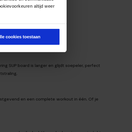
ookievoorkeuren altijd weer
lle cookies toestaan
avontuur beginnen.
ing SUP board is langer en glijdt soepeler, perfect
straling.
 rustgevend en een complete workout in één. Of je