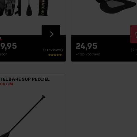
5
9,95
24,95
(1 reviews)
(2 
soon
Op voorraad
Waarderin
g
5.00
uit 5
TELBARE SUP PEDDEL
 208 CM