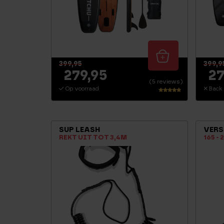
399,95
399,9
279,95
27
(5 reviews)
Op voorraad
Back 
Waarderi
ng
4.60
uit 5
SUP LEASH
VERS
REKT UIT TOT 3,4M
165 -