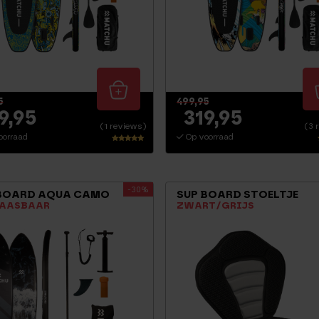
5
499,95
9,95
319,95
(1 reviews)
(3 
oorraad
Op voorraad
Waarderin
g
5.00
uit 5
-30%
BOARD AQUA CAMO
SUP BOARD STOELTJE
AASBAAR
ZWART/GRIJS