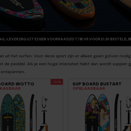
40,-
LEVERING UIT EIGEN VOORRAAD
ZO T/M VR VOOR 21.30 BESTELD, 
n uit het surfen. Voor deze sport zijn er alleen geen golven nod
 de peddel. Als je een hoge intensiteit hebt dan wordt suppen ge
e ontspannen.
-36%
 BOARD WOTTO
SUP BOARD BUSTART
AASBAAR
OPBLAASBAAR