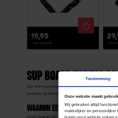
19,95
29
Op voorraad
Op v
SUP BOARD KOPEN? GA 
Toestemming
Een SUP board kopen doe je niet zomaar. Je kiest v
peddelt: bij Matchu Sports vind je SUP boards die 
Onze website maakt gebruik
Wij gebruiken altijd functio
WAAROM EEN SUP BOARD VAN MAT
makkelijker en persoonlijker
Onze boards zijn ontworpen voor maximale stabiliteit
buiten onze website volgen 