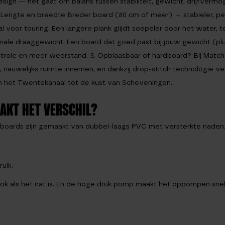
sign — het gaat om balans tussen stabiliteit, gewicht, drijfvermo
. Lengte en breedte Breder board (80 cm of meer) → stabieler, pe
voor touring. Een langere plank glijdt soepeler door het water, ter
le draaggewicht. Een board dat goed past bij jouw gewicht (plus
ntrole en meer weerstand. 3. Opblaasbaar of hardboard? Bij Matc
auwelijks ruimte innemen, en dankzij drop-stitch technologie verra
van het Twentekanaal tot de kust van Scheveningen.
AKT HET VERSCHIL?
 boards zijn gemaakt van dubbel-laags PVC met versterkte naden.
ruik.
 ook als het nat is. En de hoge druk pomp maakt het oppompen sne