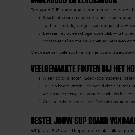
ONDERHOUD EN LEVENSDUUR
Een goed SUP board gaat jaren mee als je er een be
Spoel het board na gebruik af met zoet water.
Laat het volledig drogen voordat je het opvou
Bewaar het op een droge, koele plek — uit direct
Controleer af en toe de vinnen en ventielen op 
Met deze simpele routine blijft je board strak, ste
VEELGEMAAKTE FOUTEN BIJ HET KO
Alleen op prijs letten. Goedkoop materiaal betek
Te klein board kiezen. Een board dat niet past b
Accessoires vergeten. Zonder leash, peddel en 
Geen aandacht voor merk. Een betrouwbaar merk 
BESTEL JOUW SUP BOARD VANDAA
Wil je een SUP board kopen dat er niet alleen goe