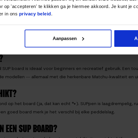
r op 'accepteren' te klikken ga je hiermee akkoord. Je kunt je c
 meren als lichte golven.
er in ons
privacy beleid
.
tegen intensief gebruik.
elk board is een eyecatcher.
 en stevige draagtas.
Aanpassen
A
e minuten ben je klaar om het water op te gaan. Zó makkelijk kan 
?
d SUP board is ideaal voor beginners en recreatief gebruik. Een tour
ide modellen — allemaal met die herkenbare Matchu-kwaliteit en uit
HIKT?
 hond op het board (ja, dat kan echt 🐾). SUPpen is laagdrempelig,
en goed board merk je het verschil bij elke peddelslag.
AN EEN SUP BOARD?