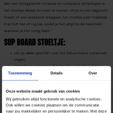
Met een lichtgewicht ontwerp en compacte afmetingen is
het stoeltje ideaal om mee te nemen. Of je nu een dagtocht
maakt of een weekend weggaat, het stoeltje past makkelijk
in je SUP-tas of rugzak, zodat je het altijd bij de hand hebt
wanneer je het nodig hebt.
SUP BOARD STOELTJE:
Let op: alleen geschikt voor ons Deluxe board (versie mét
ringen)
Verstelbare riemen met stevige clips voor een veilige
Toestemming
Details
Over
bevestiging
Comfortabel gevoerd zitvlak en rugleuning voor extra
steun
Onze website maakt gebruik van cookies
Waterafstotend, duurzaam en onderhoudsvriendelijk
Wij gebruiken altijd functionele en analytische cookies.
materiaal
Ook willen we cookies plaatsen om de communicatie
Lichtgewicht en makkelijk op te bergen
naar jou makkelijker en persoonlijker te maken. Met deze