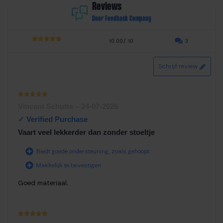
Reviews
Door Feedback Company
10.00/ 10
3
5.00
out of
5
Schrijf review
Waardering
Vincent Schutte
–
24-07-2026
1
uit 5
Vaart veel lekkerder dan zonder stoeltje
Biedt goede ondersteuning, zoals gehoopt.
Makkelijk te bevestigen.
Goed materiaal.