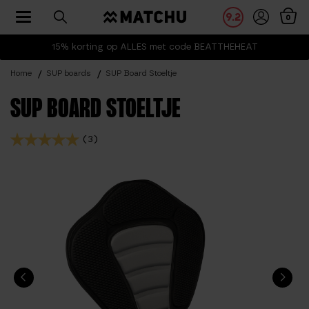
Toggle navigation
9.2
0
15% korting op ALLES met code BEATTHEHEAT
Home
SUP boards
SUP Board Stoeltje
SUP BOARD STOELTJE
(3)