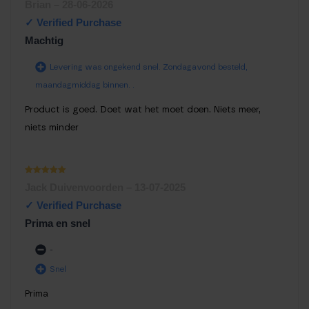
Waardering
Brian
–
28-06-2026
1
uit 5
Machtig
Levering was ongekend snel. Zondagavond besteld,
maandagmiddag binnen. .
Product is goed. Doet wat het moet doen. Niets meer,
niets minder
Waardering
Jack Duivenvoorden
–
13-07-2025
1
uit 5
Prima en snel
-
Snel
Prima