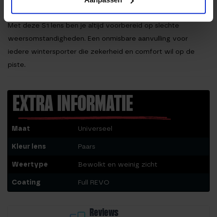
WAAROM DEZE LENS TOEVOEGEN?
Met deze S1 lens ben je altijd voorbereid op slechte
weersomstandigheden. Een onmisbare aanvulling voor
iedere wintersporter die zekerheid en comfort wil op de
piste.
EXTRA INFORMATIE
Maat
Universeel
Kleur lens
Paars
Weertype
Bewolkt en weinig zicht
Coating
Full REVO
Reviews