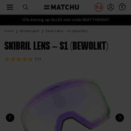
Toggle navigation
9.2
0
15% korting op ALLES met code BEATTHEHEAT
Home
Wintersport
Skibril lens – S1 (bewolkt)
SKIBRIL LENS – S1 (BEWOLKT)
(1)