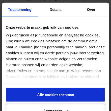
helder en zodra het licht iets toeneemt, past de tint zich
Toestemming
Details
Over
subtiel aan.
In combinatie met de S1-categorie is deze lens perfect
afgestemd op bewolkt weer, sneeuwval en low-light
Onze website maakt gebruik van cookies
omstandigheden.
Wij gebruiken altijd functionele en analytische cookies.
⏱️ LAST-MINUTE WEEROMSLAG? GEEN PROBLEEM.
Ook willen we cookies plaatsen om de communicatie
naar jou makkelijker en persoonlijker te maken. Met deze
Zijn de weersvoorspellingen voor je komende skiweek
cookies kunnen wij en derde partijen jouw internetgedrag
ineens veranderd?
binnen en buiten onze website volgen en verzamelen.
Bestel je dit product op zondag t/m vrijdag voor 21:30, dan
Hiermee passen wij en derden onze website,
heb je het de volgende dag in huis in Nederland en België.
advertenties en communicatie aan jouw interesses aan.
Door op 'accepteren' te klikken ga je hiermee akkoord.
GEBRUIK & COMPATIBILITEIT
Je kunt je cookievoorkeuren altijd weer aanpassen. Lees
✔️ Geschikt voor onze
skibril
met verwisselbare lens
er meer over in ons
privacy beleid
.
✔️ Eenvoudig te wisselen
Alle cookies toestaan
✔️ Ideaal als extra lens naast een zonnelens
✔️ Word geleverd met een hoesje om je lens te beschermen
Aanpassen