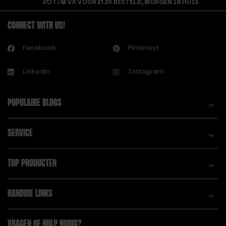
ZO T/M VR VOOR 21.30 BESTELD, MORGEN IN HUIS
CONNECT WITH US!
Facebook
Pinterest
Linkedin
Instagram
POPULAIRE BLOGS
SERVICE
TOP PRODUCTEN
HANDIGE LINKS
VRAGEN OF HULP NODIG?