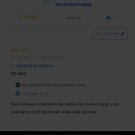
Door Feedback Company
10.00/ 10
1
5.00
out of
5
Schrijf review
Waardering
GJ de Moor
–
12-02-2026
1
uit 5
S1 lens
Zou standaard bij de bril moeten zitten.
Veel beter zicht
Past uiteraard naadloos op de bril. De S1 lens zorgt voor
veel beter zicht bij minder weer. Heel blij mee