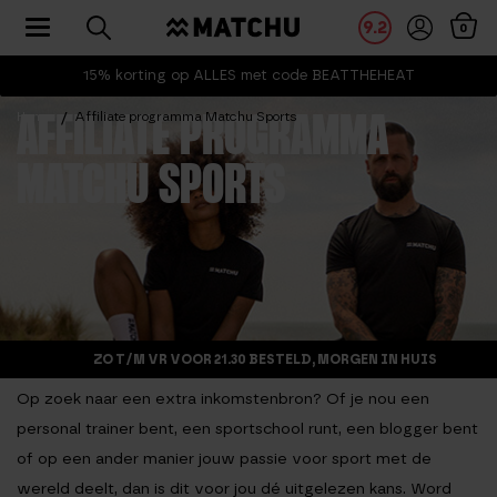
Toggle navigation
9.2
0
15% korting op ALLES met code BEATTHEHEAT
Home
Affiliate programma Matchu Sports
AFFILIATE PROGRAMMA
MATCHU SPORTS
ZO T/M VR VOOR 21.30 BESTELD, MORGEN IN HUIS
Op zoek naar een extra inkomstenbron? Of je nou een
personal trainer bent, een sportschool runt, een blogger bent
of op een ander manier jouw passie voor sport met de
wereld deelt, dan is dit voor jou dé uitgelezen kans. Word