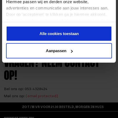
FITNESS AFFILIATE
Hiermee passen wij en derden onze website,
advertenties en communicatie aan jouw interesses aan.
PROGRAMMA
Door op 'accepteren' te klikken ga je hiermee akkoord.
Je kunt je cookievoorkeuren altijd weer aanpassen. Lees
er meer over in ons
privacy beleid
.
✓ Ontvang 7% commissie
Alle cookies toestaan
✓ Toegang tot een dagelijks geactualiseerde productfeed
✓ Banners, tekstlinks en promoties
Aanpassen
✓ Meertalig (Nederland en Duitsland)
VRAGEN? NEEM CONTACT
OP!
Bel ons op: 053-4328424
Mail ons op:
[email protected]
ZO T/M VR VOOR 21.30 BESTELD, MORGEN IN HUIS