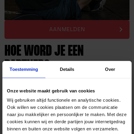
AANMELDEN
HOE WORD JE EEN
PARTNER?
Toestemming
Details
Over
Maak een gratis account aan op
Adtraction
Kies de “Matchu Sports NL” Affiliate campagnes
Onze website maakt gebruik van cookies
Promoot Matchu Sports met de gekregen link uit
Wij gebruiken altijd functionele en analytische cookies.
Adtraction
Ook willen we cookies plaatsen om de communicatie
Jouw bezoekers klikken op de link en doen een bestelling
naar jou makkelijker en persoonlijker te maken. Met deze
Adtraction registreert de bestellingen
cookies kunnen wij en derde partijen jouw internetgedrag
Adtraction betaalt de 7% commissie aan jouw uit!
binnen en buiten onze website volgen en verzamelen.