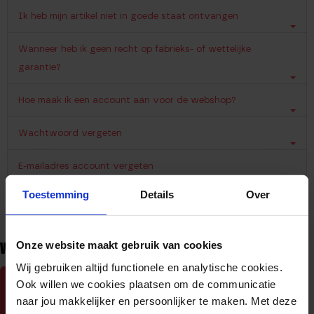
Ik heb mijn artikel niet in goede staat ontvangen
Wanneer heb ik geen recht op fabrieks- of wettelijke
garantie?
Hoe maak ik een account aan voor de webshop?
Wachtwoord vergeten
E-mailadres account vergeten
Toestemming
Details
Over
Ik krijg de melding ‘Onbekende klant’
Onze website maakt gebruik van cookies
VRAGEN OF HULP NODIG?
Wij gebruiken altijd functionele en analytische cookies.
Ook willen we cookies plaatsen om de communicatie
BEL ONS
naar jou makkelijker en persoonlijker te maken. Met deze
053-4328424