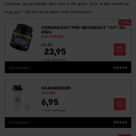
formule, ga je harder dan ooit in de gym. Dus, waar wacht je
nog op? Tijd om te knallen met Oerkracht!
-20%
OERKRACHT PRE-WORKOUT THT: 05-
2026
500 GRAM
29,95
23,95
Op voorraad
(33 reviews)
Waarderi
ng
4.71
SHAKEBEKER
uit 5
600 ML
6,95
Op voorraad
(15 reviews)
Waarderi
ng