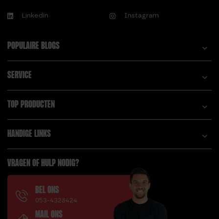
Linkedin
Instagram
POPULAIRE BLOGS
SERVICE
TOP PRODUCTEN
HANDIGE LINKS
VRAGEN OF HULP NODIG?
BEL ONS
053-4328424
MAIL ONS