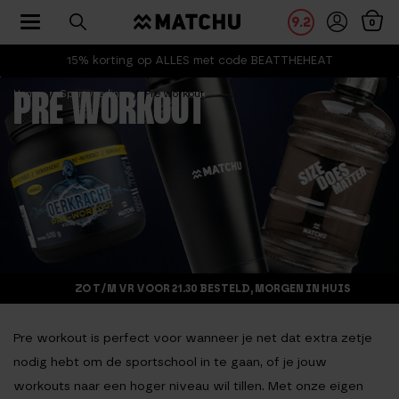
Toggle navigation
9.2
0
15% korting op ALLES met code BEATTHEHEAT
Home
Sportvoeding
Pre workout
PRE WORKOUT
ZO T/M VR VOOR 21.30 BESTELD, MORGEN IN HUIS
Pre workout is perfect voor wanneer je net dat extra zetje
nodig hebt om de sportschool in te gaan, of je jouw
workouts naar een hoger niveau wil tillen. Met onze eigen