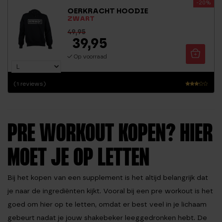
-20%
4.70
OERKRACHT HOODIE
uit 5
ZWART
49,95
39,95
Op voorraad
(1 reviews)
Waar
derin
g
3.00
uit 5
PRE WORKOUT KOPEN? HIER
MOET JE OP LETTEN
Bij het kopen van een supplement is het altijd belangrijk dat
je naar de ingrediënten kijkt. Vooral bij een pre workout is het
goed om hier op te letten, omdat er best veel in je lichaam
gebeurt nadat je jouw shakebeker leeggedronken hebt. De