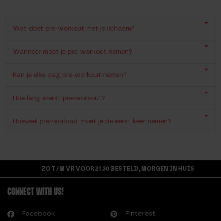
Wat doet pre-workout met je lichaam?
Wanneer moet je pre-workout nemen?
Kan je elke dag pre-workout nemen?
Hoe lang werkt pre-workout?
Hoeveel pre-workout moet je de eerst keer nemen?
ZO T/M VR VOOR 21.30 BESTELD, MORGEN IN HUIS
CONNECT WITH US!
Facebook
Pinterest