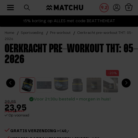
Toggle navigation
9.2
0
15% korting op ALLES met code BEATTHEHEAT
Home
Sportvoeding
Pre workout
Oerkracht pre-workout THT: 05-
2026
OERKRACHT PRE-WORKOUT THT: 05-
2026
-20%
Voor 21:30u besteld = morgen in huis!
29,95
23,95
Op voorraad
GRATIS VERZENDING > €40,-