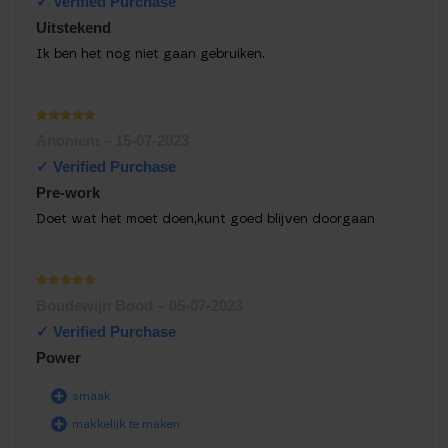
Uitstekend
Ik ben het nog niet gaan gebruiken.
Waardering
Anoniem
–
15-07-2023
1
uit 5
Pre-work
Doet wat het moet doen,kunt goed blijven doorgaan
Waardering
Boudewijn Bood
–
05-07-2023
1
uit 5
Power
smaak
makkelijk te maken