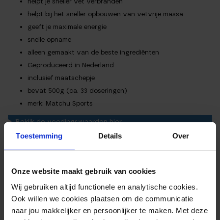
helpt je sneller vet verbranden
helpt bij het sneller opbouwen van vetvrije massa
geeft je maximale energie
snelle opname
alleen gemaakt van de beste ingrediënten
Geproduceerd in Nederland
inclusief maatschepje
bevat 500g (ca. 33 doseringen)
merk: Matchu Sports
Bekijk de voedingswaarden hier
Wil je de andere producten bekijken, zoals de sample, onze
Toestemming
Details
Over
trui of het droog trainen pakket? Bekijk dan de
pre workout
categorie
.
Onze website maakt gebruik van cookies
Wij gebruiken altijd functionele en analytische cookies.
EXTRA INFORMATIE
Ook willen we cookies plaatsen om de communicatie
naar jou makkelijker en persoonlijker te maken. Met deze