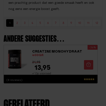
een prachtig product dat een goede smaak heeft en ook
nog eens een energie boost geeft.
1
2
3
4
5
6
7
8
9
10
11
12
ANDERE SUGGESTIES…
-36%
CREATINE MONOHYDRAAT
400GR
21,95
13,95
Op voorraad
(8 reviews)
Waardering
4.81
uit 5
GERELATEERD