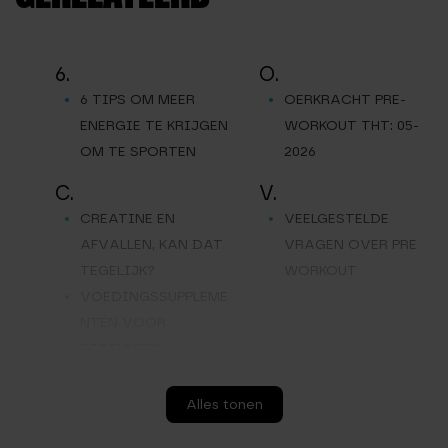
6.
O.
6 TIPS OM MEER
OERKRACHT PRE-
ENERGIE TE KRIJGEN
WORKOUT THT: 05-
OM TE SPORTEN
2026
C.
V.
CREATINE EN
VEELGESTELDE
AFVALLEN, KAN DAT
VRAGEN OVER PRE
TEGELIJK?
WORKOUT
VOEDINGSSUPPLEME
NTEN VOOR
BEGINNERS
W.
Alles tonen
WAT IS PRE
WORKOUT