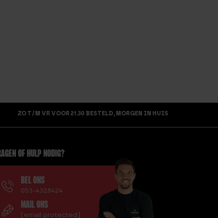
ZO T/M VR VOOR 21.30 BESTELD, MORGEN IN HUIS
AGEN OF HULP NODIG?
BEL ONS
053-4328424
MAIL ONS
[email protected]