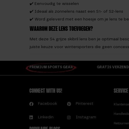
✔️ Eenvoudig te wisselen
✔️ Ideaal als zonnelens naast een S1- of S2-lens
✔️ Word geleverd met een hoesje om je lens te 
WAAROM DEZE LENS TOEVOEGEN?
Met deze S4 grijze skibril lens ben je optimaal b
juiste keuze voor wintersporters die geen concess
PREMIUM SPORTS GEAR
GRATIS VERZEND
CONNECT WITH US!
SERVICE
Facebook
Pinterest
Klantens
Handleid
Linkedin
Instagram
Retourne