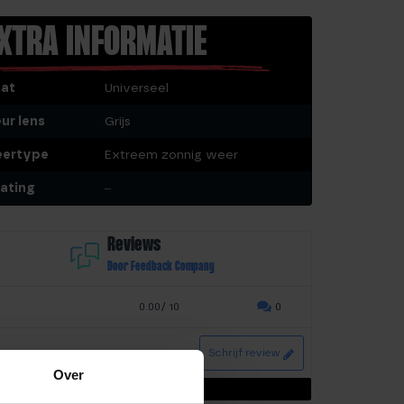
XTRA INFORMATIE
at
Universeel
eur lens
Grijs
ertype
Extreem zonnig weer
ating
–
Reviews
Door Feedback Company
0.00/ 10
0
Schrijf review
Over
ijn nog geen beoordelingen.