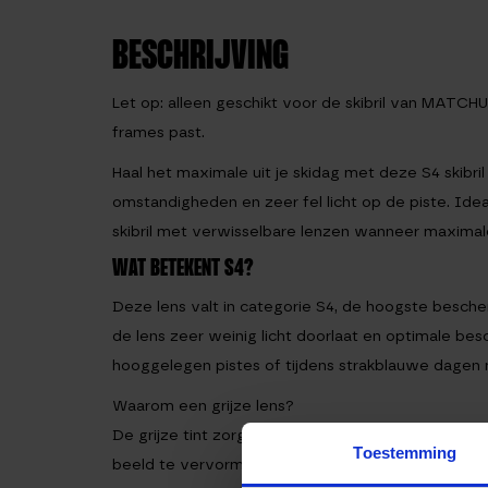
BESCHRIJVING
Let op: alleen geschikt voor de skibril van MATCH
frames past.
Haal het maximale uit je skidag met deze S4 skibri
omstandigheden en zeer fel licht op de piste. Idea
skibril met verwisselbare lenzen wanneer maximale
WAT BETEKENT S4?
Deze lens valt in categorie S4, de hoogste bescher
de lens zeer weinig licht doorlaat en optimale besc
hooggelegen pistes of tijdens strakblauwe dagen
Waarom een grijze lens?
De grijze tint zorgt voor een natuurlijke kleurweer
Toestemming
beeld te vervormen. Hierdoor blijft je zicht rustig 