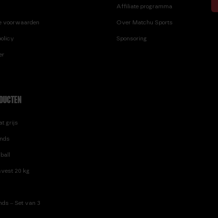
Affiliate programma
e voorwaarden
Over Matchu Sports
olicy
Sponsoring
er
DUCTEN
t grijs
nds
ball
vest 20 kg
ds – Set van 3