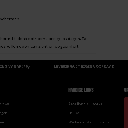
beschermen
eschermd tijdens extreem zonnige skidagen. De
ies willen doen aan zicht en oogcomfort.
ING VANAF €40,-
LEVERING UIT EIGEN VOORRAAD
HANDIGE LINKS
VR
ervice
Zakelijke klant worden
ingen
Fit Tips
ren
Werken bij Matchu Sports