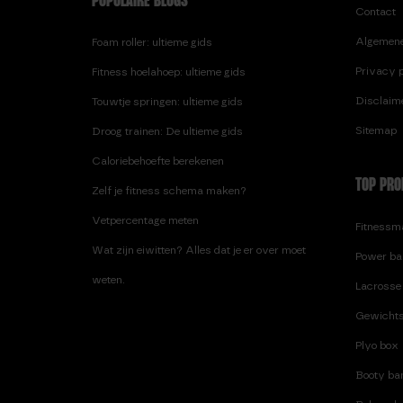
POPULAIRE BLOGS
Contact
Algemen
Foam roller: ultieme gids
Privacy p
Fitness hoelahoep: ultieme gids
Disclaim
Touwtje springen: ultieme gids
Sitemap
Droog trainen: De ultieme gids
Caloriebehoefte berekenen
TOP PRO
Zelf je fitness schema maken?
Vetpercentage meten
Fitnessma
Wat zijn eiwitten? Alles dat je er over moet
Power ba
weten.
Lacrosse 
Gewichts
Plyo box
Booty ban