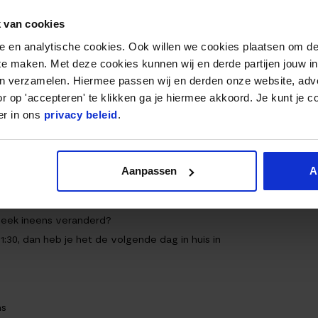
 van cookies
nele en analytische cookies. Ook willen we cookies plaatsen om 
 dagen
 te maken. Met deze cookies kunnen wij en derde partijen jouw i
ht
en verzamelen. Hiermee passen wij en derden onze website, adv
r op 'accepteren' te klikken ga je hiermee akkoord. Je kunt je c
er in ons
privacy beleid
.
Aanpassen
A
lecht zicht.
week ineens veranderd?
:30, dan heb je het de volgende dag in huis in
ns