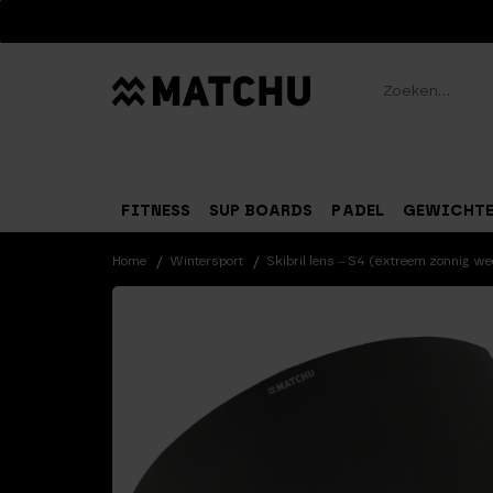
Zoeken
FITNESS
SUP BOARDS
PADEL
GEWICHT
Home
Wintersport
Skibril lens – S4 (extreem zonnig we