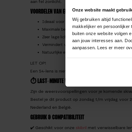
aan fel zonlicht.
Onze website maakt gebruik
VOORDELEN VAN EEN S4 LENS
Wij gebruiken altijd functio
Ideaal voor hooggebergte en strakke zonnige
makkelijker en persoonlijker
Maximale bescherming tegen extreem fel zonlic
buiten onze website volgen 
Zeer lage lichtdoorlatendheid
aan jouw interesses aan. Doo
Vermindert verblinding en vermoeide ogen
aanpassen. Lees er meer ov
Natuurlijke en rustige kleurweergave
LET OP!
Een S4-lens is niet geschikt voor bewolkt weer of s
⏱️ LAST-MINUTE WEEROMSLAG? GEEN PROBLEEM.
Zijn de weersvoorspellingen voor je komende ski
Bestel je dit product op zondag t/m vrijdag voor 21
Nederland en België.
GEBRUIK & COMPATIBILITEIT
✔️ Geschikt voor onze
skibril
met verwisselbare le