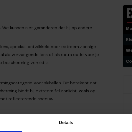
E
U. We kunnen niet garanderen dat hij op andere
Ma
Kl
l lens, speciaal ontwikkeld voor extreem zonnige
We
al als vervangende lens of als extra optie voor je
Co
 bescherming vereist is.
mingscategorie voor skibrillen. Dit betekent dat
herming biedt bij extreem fel zonlicht, zoals op
 met reflecterende sneeuw.
gave en reduceert de lichtintensiteit zonder het
Details
en comfortabel, zelfs bij langdurige blootstelling
Er z