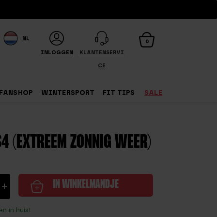
NL
0
INLOGGEN
KLANTENSERVI
CE
FANSHOP
WINTERSPORT
FIT TIPS
SALE
S4 (EXTREEM ZONNIG WEER)
+
IN WINKELMANDJE
n in huis!