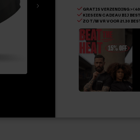
S4
GRATIS VERZENDING > €40
(extre
KIES EEN CADEAU BIJ BESTE
zonnig
ZO T/M VR VOOR 21.30 BES
weer)
aantal