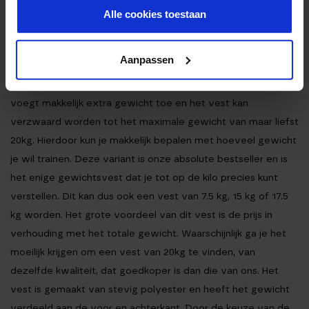
gebruiken, is het beter om één van de andere varianten te
Alle cookies toestaan
kiezen.
GEWICHTSVEST 20KG
Aanpassen
Dit is het eerste vest met uitneembare gewichten dat in
gewicht verstelbaar is door middel van de zandzakjes. Je
voegt makkelijk extra gewicht toe en het vest kan
verzwaard worden tot het maximale gewicht van maar liefst
20kg. Hierdoor kun je makkelijk bepalen met hoeveel gewicht
je wil trainen. Deze variant is onze absolute bestseller en is
het enige gewichtsvest dat je tot op de kilo precies kunt
verstellen. Dit kan dus ook een vest van 7.5 kg, 15 kg of 17.5
kg worden. Het grote voordeel van dit vest is de prijs in
verhouding met het totale gewicht. Waarschijnlijk ga je het
moeilijk krijgen om een vest van 20kg te vinden, van
dezelfde kwaliteit, dat goedkoper is dan die van ons. Het
vest is gemaakt van stevig polyester en heeft het gewicht
verdeeld aan de voor en achterkant. Door de keuze van de