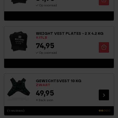
Op voorraad
WEIGHT VEST PLATES – 2 X 4.2 KG
9.17LB
74,95
Op voorraad
GEWICHTSVEST 10 KG
ZWART
49,95
Back soon
(1 reviews)
Waa