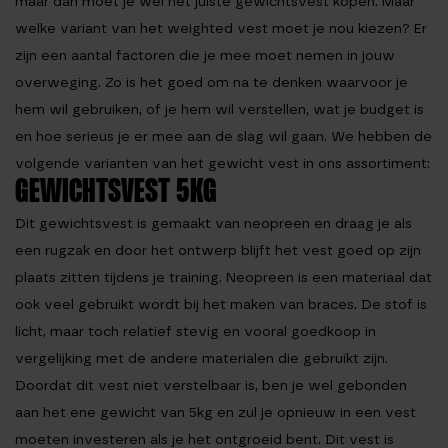
maar dan moet je wel het juiste gewichtsvest kopen. Maar
welke variant van het weighted vest moet je nou kiezen? Er
zijn een aantal factoren die je mee moet nemen in jouw
overweging. Zo is het goed om na te denken waarvoor je
hem wil gebruiken, of je hem wil verstellen, wat je budget is
en hoe serieus je er mee aan de slag wil gaan. We hebben de
volgende varianten van het gewicht vest in ons assortiment:
GEWICHTSVEST 5KG
Dit gewichtsvest is gemaakt van neopreen en draag je als
een rugzak en door het ontwerp blijft het vest goed op zijn
plaats zitten tijdens je training. Neopreen is een materiaal dat
ook veel gebruikt wordt bij het maken van braces. De stof is
licht, maar toch relatief stevig en vooral goedkoop in
vergelijking met de andere materialen die gebruikt zijn.
Doordat dit vest niet verstelbaar is, ben je wel gebonden
aan het ene gewicht van 5kg en zul je opnieuw in een vest
moeten investeren als je het ontgroeid bent. Dit vest is