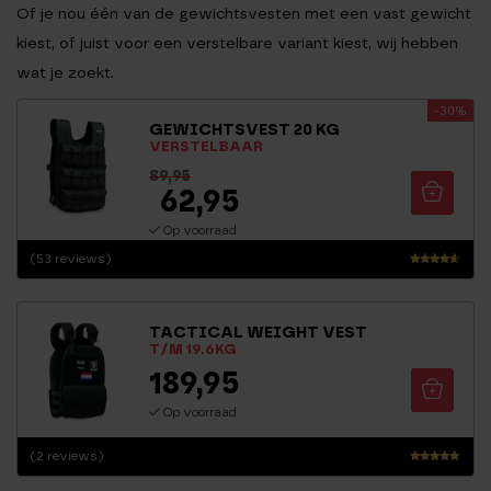
Of je nou één van de gewichtsvesten met een vast gewicht
kiest, of juist voor een verstelbare variant kiest, wij hebben
wat je zoekt.
-30%
GEWICHTSVEST 20 KG
VERSTELBAAR
89,95
62,95
Op voorraad
(53 reviews)
Waarderi
ng
4.36
TACTICAL WEIGHT VEST
uit 5
T/M 19.6KG
189,95
Op voorraad
(2 reviews)
Waarderin