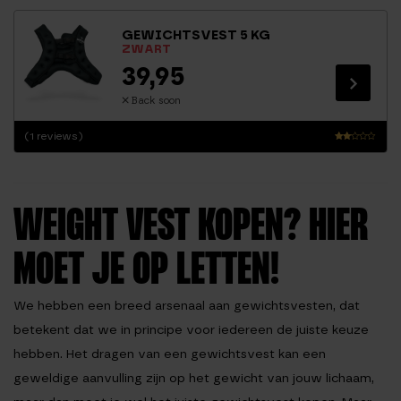
rder
ing
GEWICHTSVEST 5 KG
2.0
ZWART
0
uit
39,95
5
Back soon
(1 reviews)
Waa
rder
ing
2.0
0
WEIGHT VEST KOPEN? HIER
uit
5
MOET JE OP LETTEN!
We hebben een breed arsenaal aan gewichtsvesten, dat
betekent dat we in principe voor iedereen de juiste keuze
hebben. Het dragen van een gewichtsvest kan een
geweldige aanvulling zijn op het gewicht van jouw lichaam,