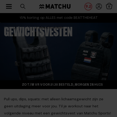
Toggle navigation
9.2
0
15% korting op ALLES met code BEATTHEHEAT
Home
Gewichten
Gewichtsvesten
GEWICHTSVESTEN
ZO T/M VR VOOR 21.30 BESTELD, MORGEN IN HUIS
Pull ups, dips, squats: met alleen lichaamsgewicht zijn ze
geen uitdaging meer voor jou. Til je workout naar het
volgende niveau met een gewichtsvest van Matchu Sports!