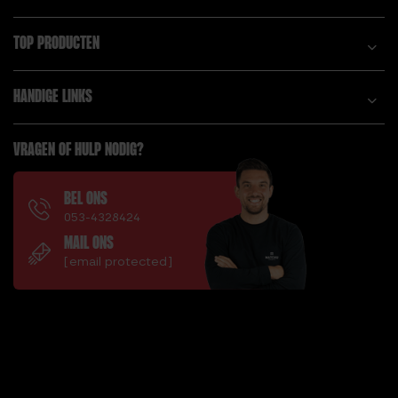
TOP PRODUCTEN
HANDIGE LINKS
VRAGEN OF HULP NODIG?
BEL ONS
053-4328424
MAIL ONS
[email protected]