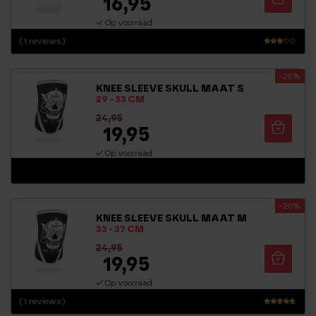
16,95
Op voorraad
(1 reviews)
Waar
derin
-20%
g
KNEE SLEEVE SKULL MAAT S
3.00
29 - 33 CM
uit 5
24,95
19,95
Op voorraad
-20%
KNEE SLEEVE SKULL MAAT M
33 - 37 CM
24,95
19,95
Op voorraad
(1 reviews)
Waarderi