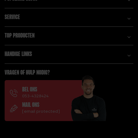
SERVICE
TOP PRODUCTEN
HANDIGE LINKS
VRAGEN OF HULP NODIG?
BEL ONS
053-4328424
MAIL ONS
[email protected]