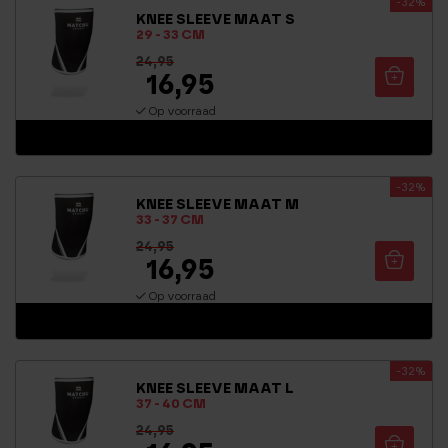
-32%
gewricht. Ideaal voor mensen die zwaar tillen tijdens hun
KNEE SLEEVE MAAT S
trainingen! De knee sleeves zijn beschikbaar in de maten S, M
29 - 33 CM
en L en worden per stuk verkocht.
24,95
16,95
Op voorraad
-32%
KNEE SLEEVE MAAT M
33 - 37 CM
24,95
16,95
Op voorraad
-32%
KNEE SLEEVE MAAT L
37 - 40 CM
24,95