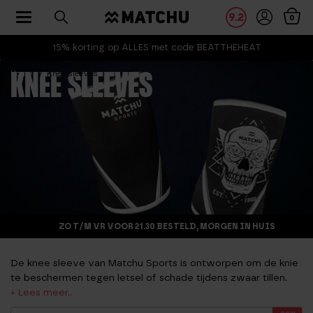
Toggle navigation
9.2
0
15% korting op ALLES met code BEATTHEHEAT
Home
Knee sleeves
KNEE SLEEVES
ZO T/M VR VOOR 21.30 BESTELD, MORGEN IN HUIS
De knee sleeve van Matchu Sports is ontworpen om de knie
te beschermen tegen letsel of schade tijdens zwaar tillen.
Als je namelijk te zwaar traint is het risico op blessures
groter. De 7mm knee sleeves geven compressie aan het knie