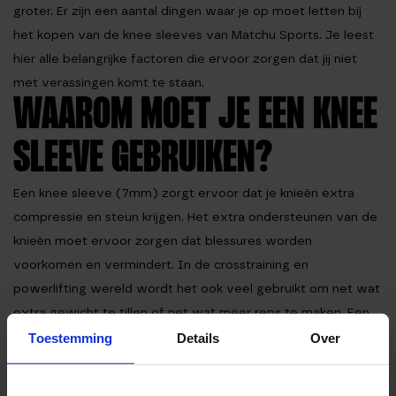
groter. Er zijn een aantal dingen waar je op moet letten bij
het kopen van de knee sleeves van Matchu Sports. Je leest
hier alle belangrijke factoren die ervoor zorgen dat jij niet
met verassingen komt te staan.
WAAROM MOET JE EEN KNEE
SLEEVE GEBRUIKEN?
Een knee sleeve (7mm) zorgt ervoor dat je knieën extra
compressie en steun krijgen. Het extra ondersteunen van de
knieën moet ervoor zorgen dat blessures worden
voorkomen en vermindert. In de crosstraining en
powerlifting wereld wordt het ook veel gebruikt om net wat
extra gewicht te tillen of net wat meer reps te maken. Een
knee sleeve is geen knie brace. Het doel van een knie brace
Toestemming
Details
Over
(ook wel knee braces genoemd) is om een eerdere blessure
te beschermen tijdens het trainen, terwijl een knee sleeve