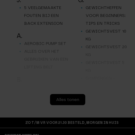
5 VEELGEMAAKTE
GEWICHTHEFFEN
FOUTEN BIJ EEN
VOOR BEGINNERS:
BACK EXTENSION
TIPS EN TRICKS
GEWICHTSVEST 10
A.
KG
AEROBIC PUMP SET
GEWICHTSVEST 20
ALLES OVER HET
KG
GEBRUIKEN VAN EEN
GEWICHTSVEST 5
LIFTING BELT
KG
GYMRINGEN –
B.
TURNRINGEN
BARBELL OPBERGREK
9 STANGEN
H.
Alles tonen
BARBELL
HALTERBANK
OEFENINGEN
HALTERSLUITINGEN
BARBELL PAD
HAND GRIPS –
ZO T/M VR VOOR 21.30 BESTELD, MORGEN IN HUIS
BATTLE ROPE
HEAVY DUTY