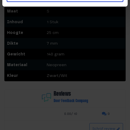
Design
Skull
Maat
S
Inhoud
1 Stuk
Hoogte
25 cm
Dikte
7 mm
Gewicht
140 gram
Materiaal
Neopreen
Kleur
Zwart/Wit
Reviews
Door Feedback Company
0.00/ 10
0
Schrijf review