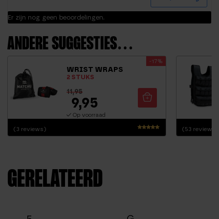
Er zijn nog geen beoordelingen.
ANDERE SUGGESTIES…
-17%
WRIST WRAPS
2 STUKS
11,95
9,95
Op voorraad
(3 reviews)
(53 reviews)
Waardering
4.83
uit 5
GERELATEERD
5.
G.