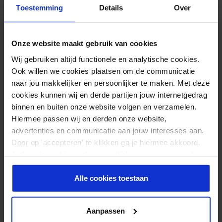
Toestemming
Details
Over
medium en large. Om de juiste maat te kiezen, meet je de
omtrek van de bovenkant van de kuit, ongeveer 10
centimeter onder de knieschijf. Met de gemeten omtrek kun
Onze website maakt gebruik van cookies
je in onderstaande tabel zien welke maat je moet hebben.
Wij gebruiken altijd functionele en analytische cookies.
Ook willen we cookies plaatsen om de communicatie
Maat
Omtrek
naar jou makkelijker en persoonlijker te maken. Met deze
S
29 - 33cm
cookies kunnen wij en derde partijen jouw internetgedrag
binnen en buiten onze website volgen en verzamelen.
M
33 - 37cm
Hiermee passen wij en derden onze website,
advertenties en communicatie aan jouw interesses aan.
L
37 - 40cm
Door op 'accepteren' te klikken ga je hiermee akkoord.
Je kunt je cookievoorkeuren altijd weer aanpassen. Lees
er meer over in ons
privacy beleid
.
EXTRA INFORMATIE
Alle cookies toestaan
Omtrek
29 – 33 cm
Aanpassen