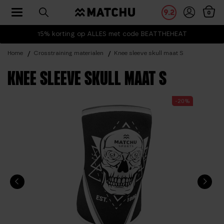
Toggle navigation
9.2
0
15% korting op ALLES met code BEATTHEHEAT
Home
Crosstraining materialen
Knee sleeve skull maat S
KNEE SLEEVE SKULL MAAT S
-20%