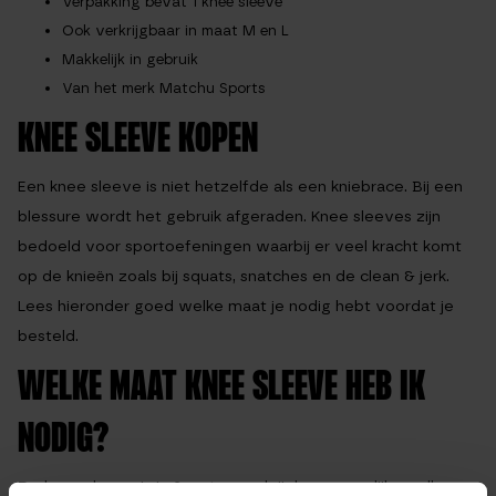
Verpakking bevat 1 knee sleeve
Ook verkrijgbaar in maat M en L
Makkelijk in gebruik
Van het merk Matchu Sports
KNEE SLEEVE KOPEN
Een knee sleeve is niet hetzelfde als een kniebrace. Bij een
blessure wordt het gebruik afgeraden. Knee sleeves zijn
bedoeld voor sportoefeningen waarbij er veel kracht komt
op de knieën zoals bij squats, snatches en de clean & jerk.
Lees hieronder goed welke maat je nodig hebt voordat je
besteld.
WELKE MAAT KNEE SLEEVE HEB IK
NODIG?
De knee sleeve is in 3 maten verkrijgbaar namelijk small,