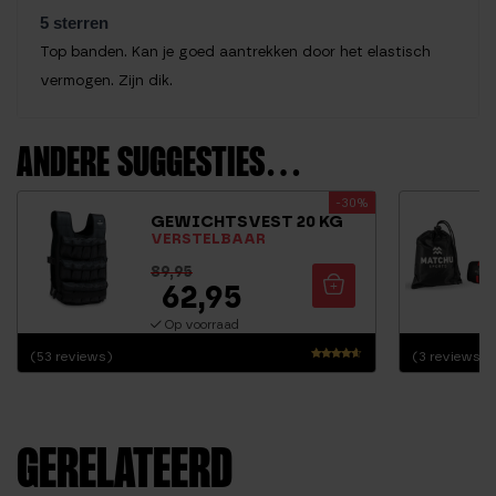
5 sterren
Top banden. Kan je goed aantrekken door het elastisch
vermogen. Zijn dik.
ANDERE SUGGESTIES…
-30%
GEWICHTSVEST 20 KG
VERSTELBAAR
89,95
62,95
Op voorraad
(53 reviews)
(3 reviews)
Waarderin
g
4.36
uit 5
GERELATEERD