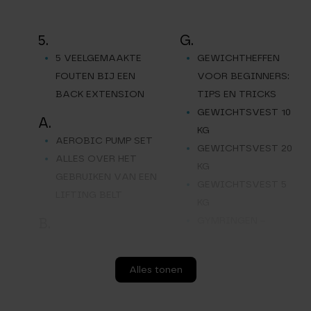
5.
G.
5 VEELGEMAAKTE
GEWICHTHEFFEN
FOUTEN BIJ EEN
VOOR BEGINNERS:
BACK EXTENSION
TIPS EN TRICKS
GEWICHTSVEST 10
A.
KG
AEROBIC PUMP SET
GEWICHTSVEST 20
ALLES OVER HET
KG
GEBRUIKEN VAN EEN
GEWICHTSVEST 5
LIFTING BELT
KG
GYMRINGEN –
B.
TURNRINGEN
BARBELL OPBERGREK
9 STANGEN
H.
Alles tonen
BARBELL
HALTERBANK
OEFENINGEN
HALTERSLUITINGEN