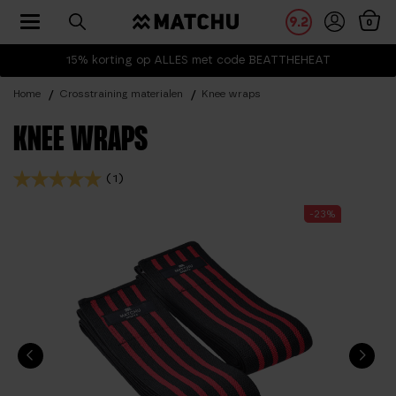
Toggle navigation
9.2
0
15% korting op ALLES met code BEATTHEHEAT
Home
Crosstraining materialen
Knee wraps
KNEE WRAPS
(1)
-23%