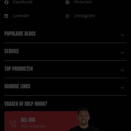
Facebook
Pinterest
HEXA DUMBBELL 12,5
VOORDELEN,
KG
WAAROM JE ERMEE
Linkedin
Instagram
HEXA DUMBBELL 15
MOET BEGINNEN!
KG
D.
POPULAIRE BLOGS
HEXA DUMBBELL 17,5
DE VOORDELEN VAN
KG
TOUWTJE SPRINGEN;
HEXA DUMBBELL 20
SERVICE
SPRING JEZELF FIT!
KG
DIP STATION VOOR
HEXA DUMBBELL 5
TOP PRODUCTEN
POWER RACK
KG
DIT ZIJN DE
HEXA DUMBBELL 7,5
HANDIGE LINKS
VOORDELEN VAN DE
KG
SUMO DEADLIFT!
HI-TEMP BUMPER
DOUBLE UNDERS
VRAGEN OF HULP NODIG?
PLATE 10 KG
DUMBBELL SET 20 KG
HI-TEMP BUMPER
PLATE 15 KG
BEL ONS
E.
053-4328424
HI-TEMP BUMPER
ELKE DAG TOUWTJE