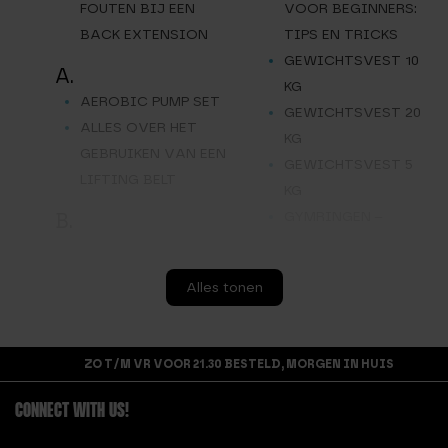
FOUTEN BIJ EEN
VOOR BEGINNERS:
BACK EXTENSION
TIPS EN TRICKS
GEWICHTSVEST 10
A.
KG
AEROBIC PUMP SET
GEWICHTSVEST 20
ALLES OVER HET
KG
GEBRUIKEN VAN EEN
GEWICHTSVEST 5
LIFTING BELT
KG
GYMRINGEN –
B.
TURNRINGEN
BARBELL OPBERGREK
9 STANGEN
H.
Alles tonen
BARBELL
HALTERBANK
OEFENINGEN
HALTERSLUITINGEN
BARBELL PAD
HAND GRIPS –
ZO T/M VR VOOR 21.30 BESTELD, MORGEN IN HUIS
BATTLE ROPE
HEAVY DUTY
CONNECT WITH US!
HEXA DUMBBELL 10
C.
KG
CALISTHENICS