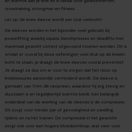
en warmte aan je knie en is ideaal voor gewichtheffen,
crosstraining, strongman en fitness.
Let op: de knee sleeve wordt per stuk verkocht!
De sleeves worden in het bijzonder veel gebruikt bij
powerlifting waarbij squats, benchpresses en deadlifts met
maximaal gewicht correct uitgevoerd moeten worden. Dit is
omdat er vooral bij deze oefeningen veel druk op de knieën
komt te staan. je draagt de knee sleeves vooral preventief.
Je draagt ze dus om er voor te zorgen dat het risico op
knieblessures aanzienlijk verminderd wordt. De sleeve is
gemaakt van 7mm dik neopreen, waardoor hij erg stevig en
duurzaam is en tegelijkertijd warmte biedt. Een belangrijk
onderdeel van de werking van de sleeves is de compressie.
Dit zorgt voor minder pijn of gevoeligheid en zwelling
tijdens en na het trainen. De compressie in het gewricht
zorgt ook voor een hogere bloedsomloop, wat veer voor