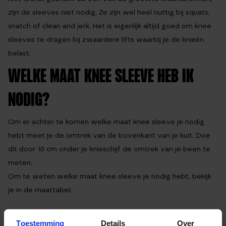
zijn de sleeves niet nodig. Ze zijn wel heel nuttig bij squats,
snatch of clean and jerk. Het is eigenlijk altijd goed om knee
sleeves te dragen bij zwaardere lifts waarbij je de knieën
belast.
WELKE MAAT KNEE SLEEVE HEB IK
NODIG?
Om er achter te komen welke maat knee sleeve je nodig
hebt meet je de omtrek van de bovenkant van je kuit. Doe
dit door 10 cm onder je knieschijf de omtrek van je been te
meten.
Om te weten welke maat knee sleeve je nodig hebt, bekijk
je in de maattabel:
Maat
Omtrek
Toestemming
Details
Over