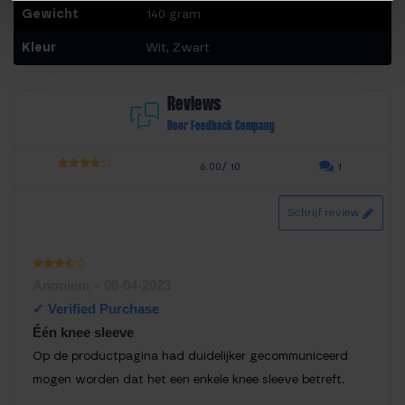
Gewicht
140 gram
Kleur
Wit, Zwart
Reviews
Door Feedback Company
6.00/ 10
1
3.00
out of
5
Schrijf review
Waarde
Anoniem
–
08-04-2023
ring
1
uit 5
Één knee sleeve
Op de productpagina had duidelijker gecommuniceerd
mogen worden dat het een enkele knee sleeve betreft.