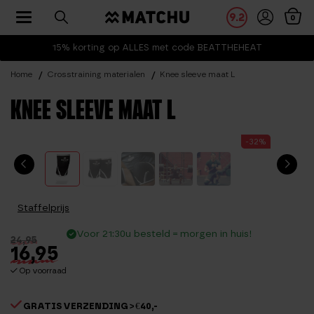
Toggle navigation
9.2
0
15% korting op ALLES met code BEATTHEHEAT
Home
Crosstraining materialen
Knee sleeve maat L
KNEE SLEEVE MAAT L
-32%
Staffelprijs
Voor 21:30u besteld = morgen in huis!
24,95
16,95
Op voorraad
GRATIS VERZENDING > €40,-