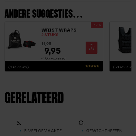
ANDERE SUGGESTIES…
-17%
WRIST WRAPS
2 STUKS
11,95
9,95
Op voorraad
(3 reviews)
(53 reviews)
Waardering
4.83
uit 5
GERELATEERD
5.
G.
5 VEELGEMAAKTE
GEWICHTHEFFEN