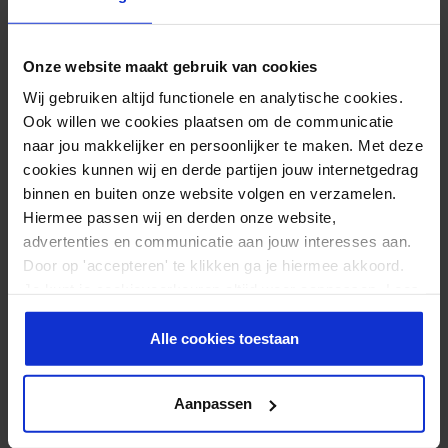
S
29 - 33cm
M
33 - 37cm
Onze website maakt gebruik van cookies
Wij gebruiken altijd functionele en analytische cookies.
L
37 - 40cm
Ook willen we cookies plaatsen om de communicatie
naar jou makkelijker en persoonlijker te maken. Met deze
cookies kunnen wij en derde partijen jouw internetgedrag
EXTRA INFORMATIE
binnen en buiten onze website volgen en verzamelen.
Hiermee passen wij en derden onze website,
Omtrek
37 – 40 cm
advertenties en communicatie aan jouw interesses aan.
Door op 'accepteren' te klikken ga je hiermee akkoord.
Materiaal
Neopreen
Je kunt je cookievoorkeuren altijd weer aanpassen. Lees
er meer over in ons
privacy beleid
.
Maat
L
Alle cookies toestaan
Inhoud
1 stuk
Hoogte
26 cm
Aanpassen
Dikte
7 mm