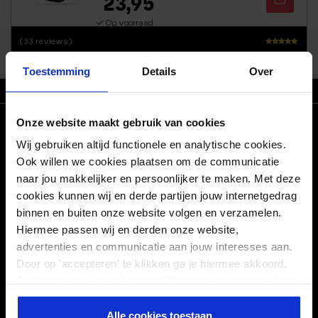
23,95
Op voorraad
(33 reviews)
Waarderi
ng
Toestemming
Details
Over
4.71
uit 5
ZO T/M VR VOOR 21.30 BESTELD, MORGEN IN HUIS
Onze website maakt gebruik van cookies
CONNECT WITH US!
Wij gebruiken altijd functionele en analytische cookies.
Facebook
Pinterest
Ook willen we cookies plaatsen om de communicatie
naar jou makkelijker en persoonlijker te maken. Met deze
Linkedin
Instagram
cookies kunnen wij en derde partijen jouw internetgedrag
binnen en buiten onze website volgen en verzamelen.
Hiermee passen wij en derden onze website,
POPULAIRE BLOGS
advertenties en communicatie aan jouw interesses aan.
Door op 'accepteren' te klikken ga je hiermee akkoord.
SERVICE
Je kunt je cookievoorkeuren altijd weer aanpassen. Lees
er meer over in ons
privacy beleid
.
Alle cookies toestaan