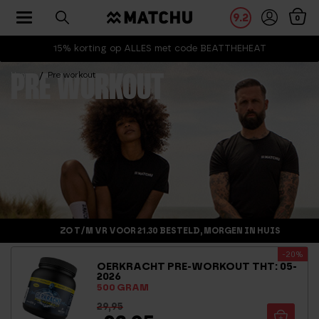
Toggle navigation
9.2
0
15% korting op ALLES met code BEATTHEHEAT
Home
Pre workout
PRE WORKOUT
ZO T/M VR VOOR 21.30 BESTELD, MORGEN IN HUIS
-20%
OERKRACHT PRE-WORKOUT THT: 05-
2026
500 GRAM
29,95