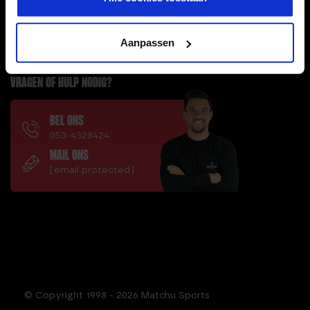
TOP PRODUCTEN
HANDIGE LINKS
Aanpassen
VRAGEN OF HULP NODIG?
BEL ONS
053-4328424
MAIL ONS
[email protected]
© Copyright 1998 - 2026 Matchu Sports