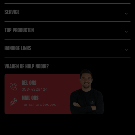
SERVICE
TOP PRODUCTEN
HANDIGE LINKS
VRAGEN OF HULP NODIG?
BEL ONS
053-4328424
MAIL ONS
[email protected]