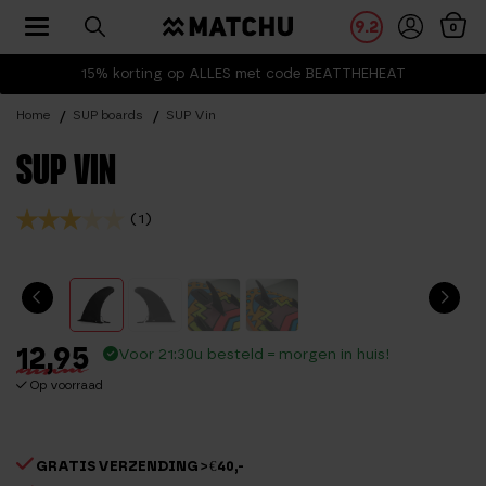
Toggle navigation
9.2
0
15% korting op ALLES met code BEATTHEHEAT
Home
SUP boards
SUP Vin
SUP VIN
(1)
12,95
Voor 21:30u besteld = morgen in huis!
Op voorraad
GRATIS VERZENDING > €40,-