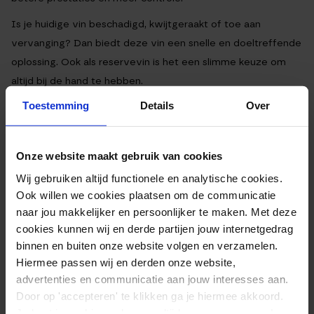
Is je huidige vin beschadigd, kwijtgeraakt of toe aan
vervanging? Dan biedt deze vin een snelle en doeltreffende
oplossing. Ook als reservevin is het een slimme keuze om
altijd bij de hand te hebben.
Toestemming
Details
Over
Let op:
deze vin past alleen op SUP boards met een
universele slide-in vinbox. Twijfel je of dit compatibel is met
uw board? Check dan eerst de maten> Lengte 18cm en
Onze website maakt gebruik van cookies
breedte 3,5 cm.
Wij gebruiken altijd functionele en analytische cookies.
Ook willen we cookies plaatsen om de communicatie
EXTRA INFORMATIE
naar jou makkelijker en persoonlijker te maken. Met deze
cookies kunnen wij en derde partijen jouw internetgedrag
binnen en buiten onze website volgen en verzamelen.
Afmetingen
22 x 25 cm
Hiermee passen wij en derden onze website,
advertenties en communicatie aan jouw interesses aan.
Materiaal
Duurzaam kunststof
Door op 'accepteren' te klikken ga je hiermee akkoord.
Kleur
Zwart
Je kunt je cookievoorkeuren altijd weer aanpassen. Lees