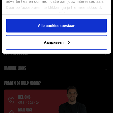
advertenties en communicatie aan jouw interesses aan.
Linkedin
Instagram
Door op 'accepteren' te klikken ga je hiermee akkoord.
Je kunt je cookievoorkeuren altijd weer aanpassen. Lees
er meer over in ons
privacy beleid
.
POPULAIRE BLOGS
Alle cookies toestaan
SERVICE
Aanpassen
TOP PRODUCTEN
HANDIGE LINKS
VRAGEN OF HULP NODIG?
BEL ONS
053-4328424
MAIL ONS