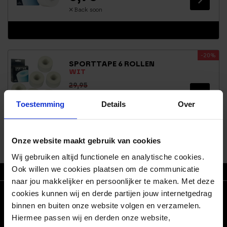
Back soon
-20%
SPORTTAPE 6 ROLLEN
WIT
29,95
23,95
Toestemming
Details
Over
Back soon
Onze website maakt gebruik van cookies
Wij gebruiken altijd functionele en analytische cookies.
Ook willen we cookies plaatsen om de communicatie
ZO T/M VR VOOR 21.30 BESTELD, MORGEN IN HUIS
naar jou makkelijker en persoonlijker te maken. Met deze
cookies kunnen wij en derde partijen jouw internetgedrag
CONNECT WITH US!
binnen en buiten onze website volgen en verzamelen.
Hiermee passen wij en derden onze website,
Facebook
Pinterest