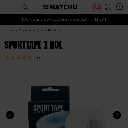
Toggle navigation
9.2
0
15% korting op ALLES met code BEATTHEHEAT
Home
Sporttape
Sporttape 1 rol
SPORTTAPE 1 ROL
(1)