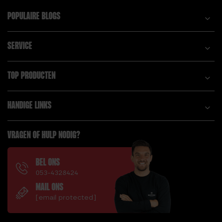
POPULAIRE BLOGS
SERVICE
TOP PRODUCTEN
HANDIGE LINKS
VRAGEN OF HULP NODIG?
BEL ONS
053-4328424
MAIL ONS
[email protected]