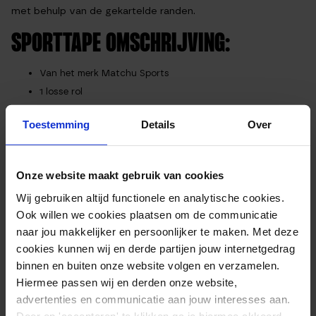
met behulp van de gekartelde randen.
SPORTTAPE OMSCHRIJVING:
Van het merk Matchu Sports
1 losse rol
hoogwaardige kleeflaag
Toestemming
Details
Over
makkelijk af te scheuren
te gebruiken bij behandeling van bepaalde breuken
goed voor behandeling en preventie van allerlei blessures
Onze website maakt gebruik van cookies
en letsel
Wij gebruiken altijd functionele en analytische cookies.
Ook willen we cookies plaatsen om de communicatie
EXTRA INFORMATIE
naar jou makkelijker en persoonlijker te maken. Met deze
cookies kunnen wij en derde partijen jouw internetgedrag
binnen en buiten onze website volgen en verzamelen.
Afmetingen
1000 × 3,8 cm
Hiermee passen wij en derden onze website,
advertenties en communicatie aan jouw interesses aan.
Kleur
Wit
Door op 'accepteren' te klikken ga je hiermee akkoord.