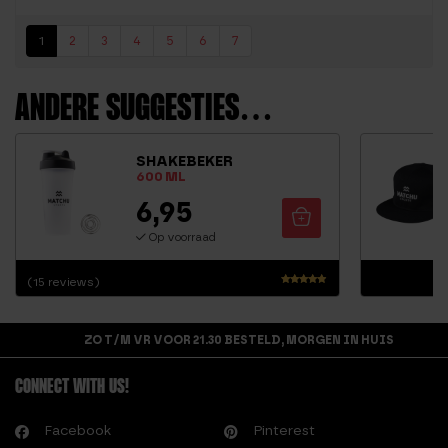
1
2
3
4
5
6
7
ANDERE SUGGESTIES…
SHAKEBEKER
600 ML
6,95
Op voorraad
(15 reviews)
Waardering
4.70
uit 5
ZO T/M VR VOOR 21.30 BESTELD, MORGEN IN HUIS
CONNECT WITH US!
Facebook
Pinterest