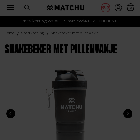
Toggle navigation
9.2
0
15% korting op ALLES met code BEATTHEHEAT
Home
Sportvoeding
Shakebeker met pillenvakje
SHAKEBEKER MET PILLENVAKJE