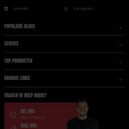
Linkedin
Instagram
POPULAIRE BLOGS
SERVICE
TOP PRODUCTEN
HANDIGE LINKS
VRAGEN OF HULP NODIG?
BEL ONS
053-4328424
MAIL ONS