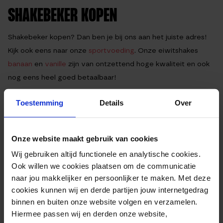
SHAKEBEKER KOPEN
Shakebeker kopen? Dan ben je bij ons aan het juiste adres!
Kijk ook eens naar onze
sportvoeding
. Onze eiwitshakes
banaan
en
vanille
zijn van ontzettend hoge kwaliteit en ook
nog eens heel goed betaalbaar!
Toestemming
Details
Over
EXTRA INFORMATIE
Onze website maakt gebruik van cookies
Inhoud
400 ml
Wij gebruiken altijd functionele en analytische cookies.
Materiaal
BPA vrij propyleen plastic
Ook willen we cookies plaatsen om de communicatie
naar jou makkelijker en persoonlijker te maken. Met deze
Hoogte
15cm
cookies kunnen wij en derde partijen jouw internetgedrag
Kleur
Zwart
binnen en buiten onze website volgen en verzamelen.
Hiermee passen wij en derden onze website,