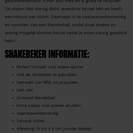
gezondheidsrisico’s met zich mee en is goed te recyclen.
De shaker klikt stevig dicht, waardoor hij niet lekt en heeft
een inhoud van 400ml. Daarnaast is hij vaatwasserbestendig
en voorzien van een blenderball, zodat jouw shakes zo
weinig mogelijk klonten bevat nadat je even stevig geschud
hebt!
SHAKEBEKER INFORMATIE:
Perfect formaat voor iedere sporter
Ook als drinkbeker te gebruiken
Gemaakt van BPA vrij propyleen
Lekt niet
Inclusief blenderball
Extra vakjes voor poeder en pillen
Vaatwasserbestendig
Inhoud: 400ml
Afmeting: 15 cm x 8 cm (zonder bakjes)