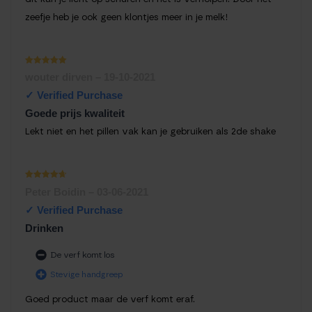
zeefje heb je ook geen klontjes meer in je melk!
Waardering
wouter dirven
–
19-10-2021
1
uit 5
Goede prijs kwaliteit
Lekt niet en het pillen vak kan je gebruiken als 2de shake
Waarderin
Peter Boidin
–
03-06-2021
g
1
uit
5
Drinken
De verf komt los
Stevige handgreep
Goed product maar de verf komt eraf.