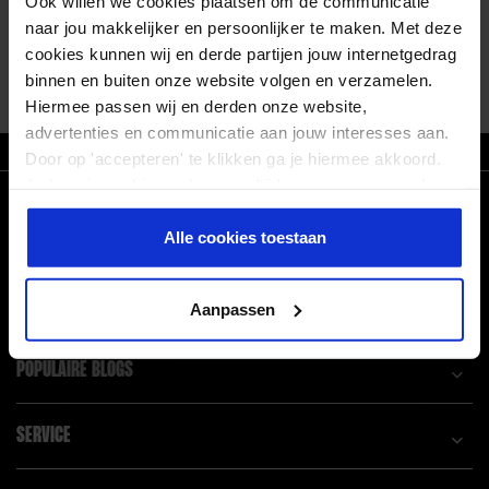
Ook willen we cookies plaatsen om de communicatie
naar jou makkelijker en persoonlijker te maken. Met deze
cookies kunnen wij en derde partijen jouw internetgedrag
binnen en buiten onze website volgen en verzamelen.
Hiermee passen wij en derden onze website,
advertenties en communicatie aan jouw interesses aan.
ZO T/M VR VOOR 21.30 BESTELD, MORGEN IN HUIS
Door op 'accepteren' te klikken ga je hiermee akkoord.
Je kunt je cookievoorkeuren altijd weer aanpassen. Lees
CONNECT WITH US!
er meer over in ons
privacy beleid
.
Alle cookies toestaan
Facebook
Pinterest
Linkedin
Instagram
Aanpassen
POPULAIRE BLOGS
SERVICE