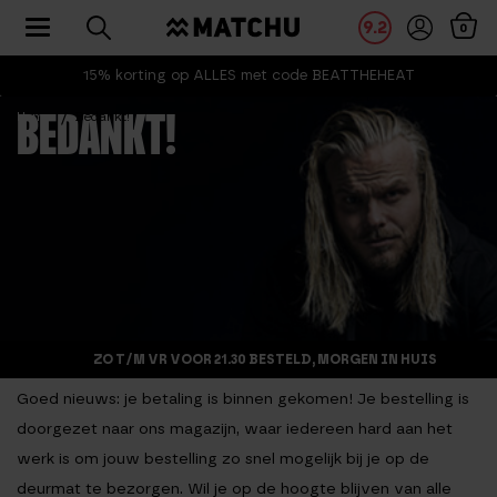
Toggle navigation
9.2
0
15% korting op ALLES met code BEATTHEHEAT
Home
Bedankt!
BEDANKT!
ZO T/M VR VOOR 21.30 BESTELD, MORGEN IN HUIS
Goed nieuws: je betaling is binnen gekomen! Je bestelling is
doorgezet naar ons magazijn, waar iedereen hard aan het
werk is om jouw bestelling zo snel mogelijk bij je op de
deurmat te bezorgen. Wil je op de hoogte blijven van alle