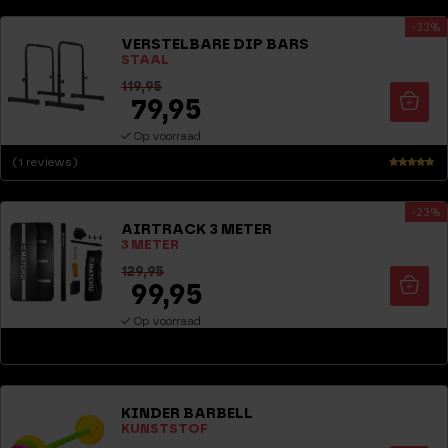
-33%
VERSTELBARE DIP BARS
STAAL
119,95
79,95
Op voorraad
(1 reviews)
Waarderin
g
-23%
5.00
AIRTRACK 3 METER
uit 5
3 METER
129,95
99,95
Op voorraad
KINDER BARBELL
KUNSTSTOF