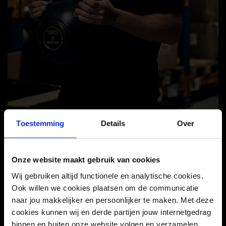
Toestemming
Details
Over
Weet je het nog? Pietengym in de schoolzaal? Slingeren aan
de touwen, balanceren op banken, en proberen niet in de
kruidnoten te stappen.
Onze website maakt gebruik van cookies
Wij gebruiken altijd functionele en analytische cookies.
Sinterklaas is terug in het land, en dit jaar brengen we de
Ook willen we cookies plaatsen om de communicatie
pietengym-spirit terug!
naar jou makkelijker en persoonlijker te maken. Met deze
Maar nu de advanced versie. Geen schoolzaal meer nodig,
cookies kunnen wij en derde partijen jouw internetgedrag
want met de gear van Matchu Sports train jij waar je maar
binnen en buiten onze website volgen en verzamelen.