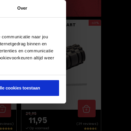
Over
-60%
 3
FOAM ROLLER ZWART
33CM
de communicatie naar jou
nternetgedrag binnen en
ertenties en communicatie
ookievoorkeuren altijd weer
lle cookies toestaan
29,95
11,95
reviews)
(39 reviews)
Op voorraad