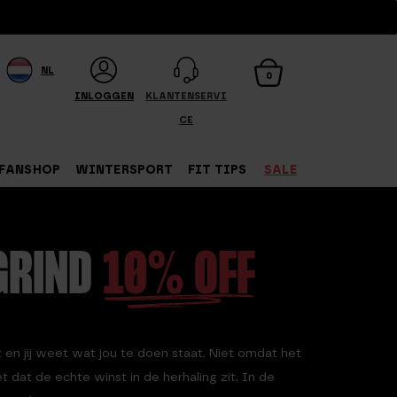
NL
0
INLOGGEN
KLANTENSERVI
CE
FANSHOP
WINTERSPORT
FIT TIPS
SALE
GRIND
10% OFF
 en jij weet wat jou te doen staat. Niet omdat het
et dat de echte winst in de herhaling zit. In de