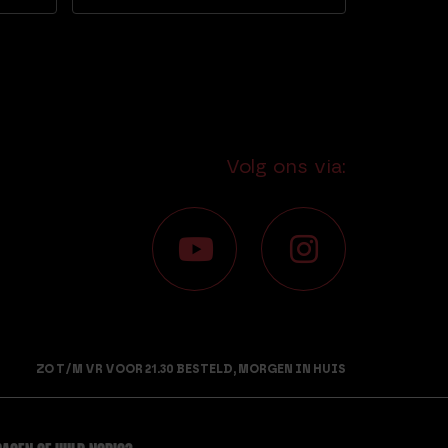
Waarderi
Waarder
ng
ing
4.77
4.26
uit 5
uit 5
Volg ons via:
ZO T/M VR VOOR 21.30 BESTELD, MORGEN IN HUIS