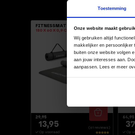
Toestemming
-53%
FITNESSMAT GRIJS
DUMB
Onze website maakt gebruik
180 X 60 X 0,9 CM
2 X 1
Wij gebruiken altijd functio
makkelijker en persoonlijker
buiten onze website volgen 
aan jouw interesses aan. Doo
aanpassen. Lees er meer ov
29,95
64,95
13,95
37
(61 reviews)
Op voorraad
Op v