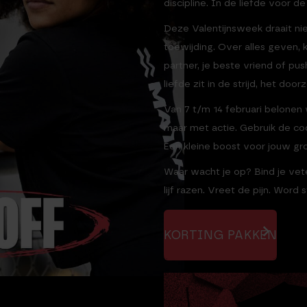
discipline. In de liefde voor de
Deze Valentijnsweek draait n
toewijding. Over alles geven,
partner, je beste vriend of pus
liefde zit in de strijd, het do
Van 7 t/m 14 februari belonen
maar met actie. Gebruik de c
Een kleine boost voor jouw gr
Waar wacht je op? Bind je vete
lijf razen. Vreet de pijn. Word s
KORTING PAKKEN