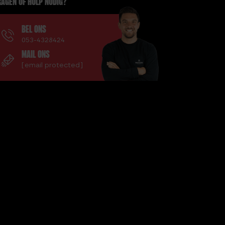
AGEN OF HULP NODIG?
BEL ONS
053-4328424
MAIL ONS
[email protected]