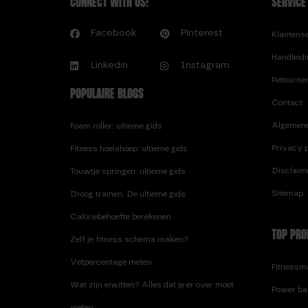
CONNECT WITH US!
SERVICE
Facebook
Pinterest
Klantens
Handleid
Linkedin
Instagram
Retourne
POPULAIRE BLOGS
Contact
Algemen
Foam roller: ultieme gids
Privacy p
Fitness hoelahoep: ultieme gids
Disclaim
Touwtje springen: ultieme gids
Sitemap
Droog trainen: De ultieme gids
Caloriebehoefte berekenen
TOP PRO
Zelf je fitness schema maken?
Vetpercentage meten
Fitnessma
Wat zijn eiwitten? Alles dat je er over moet
Power ba
weten.