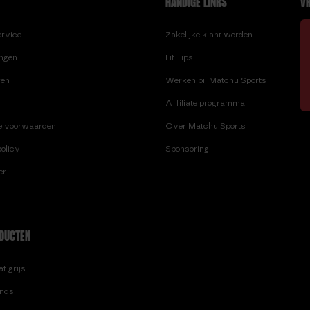
HANDIGE LINKS
VR
ervice
Zakelijke klant worden
ingen
Fit Tips
ren
Werken bij Matchu Sports
Affiliate programma
e voorwaarden
Over Matchu Sports
olicy
Sponsoring
er
DUCTEN
t grijs
nds