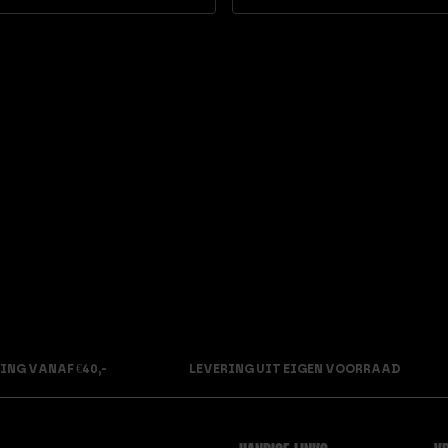
Waarder
ing
4.22
uit 5
ING VANAF €40,-
LEVERING UIT EIGEN VOORRAAD