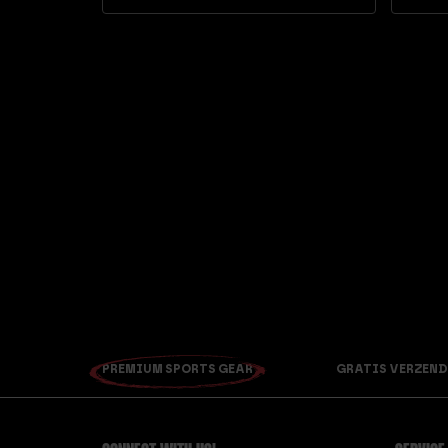
Waarderi
ng
4.54
uit 5
PREMIUM SPORTS GEAR
GRATIS VERZEND