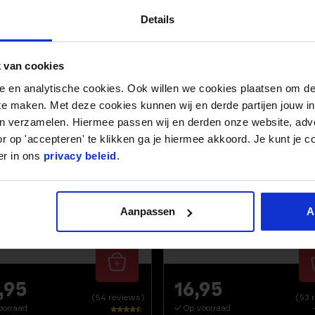
Details
-42%
BELL SET 20 KG
BOOTY BANDS – SET VAN
 van cookies
0KG
DELUXE
nele en analytische cookies. Ook willen we cookies plaatsen om 
 te maken. Met deze cookies kunnen wij en derde partijen jouw i
en verzamelen. Hiermee passen wij en derden onze website, adv
r op 'accepteren' te klikken ga je hiermee akkoord. Je kunt je c
er in ons
privacy beleid
.
Aanpassen
A
,95
16,95
(54 reviews)
(53 
oorraad
Op voorraad