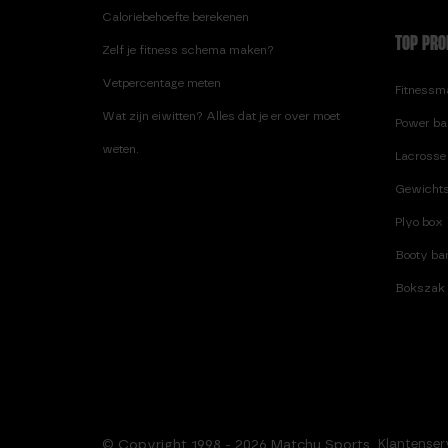
Caloriebehoefte berekenen
TOP PRO
Zelf je fitness schema maken?
Vetpercentage meten
Fitnessma
Wat zijn eiwitten? Alles dat je er over moet
Power ba
weten.
Lacrosse 
Gewichts
Plyo box
Booty ban
Bokszak
© Copyright 1998 - 2026 Matchu Sports
Klantenser