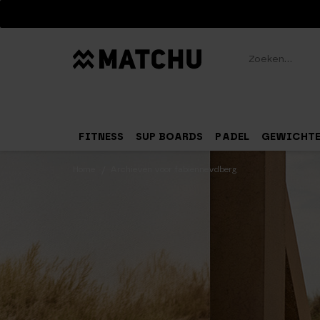
Zoeken
FITNESS
SUP BOARDS
PADEL
GEWICHT
Home
Archieven voor fabiennevdberg