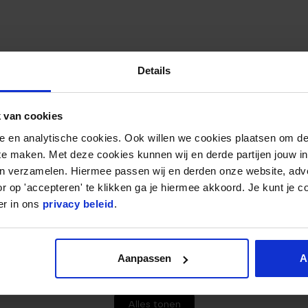
PADEL RACKET – BEAR
PADEL TACTIEK
Details
PADEL RACKET – GORILLA
PADEL TIPS & TRICKS
PADEL RACKET – PANTHER
PADEL TRAINING MET
 van cookies
PADEL RACKET TAS
WARMING UP
nele en analytische cookies. Ook willen we cookies plaatsen om 
PADEL REGELS : ALLES WAT JE
PADEL: DE ULTIEME GI
 te maken. Met deze cookies kunnen wij en derde partijen jouw i
MOET WETEN OVER DE
R.
en verzamelen. Hiermee passen wij en derden onze website, adv
SPELREGELS
RACKET BESCHERMTAP
r op 'accepteren' te klikken ga je hiermee akkoord. Je kunt je c
PADEL SERVICE; DIT MOET JE
ZWART – 3 STUKS
er in ons
privacy beleid
.
WETEN OM EEN GOEDE
SERVICE TE SLAAN
S.
SPORT- EN FITNESSTR
Aanpassen
A
2021
Alles tonen