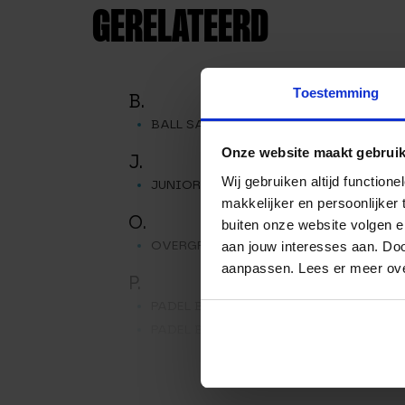
GERELATEERD
Toestemming
B.
BALL SAVER – PRESSURE PRO
Onze website maakt gebruik
J.
Wij gebruiken altijd functio
JUNIOR PADEL RACKET – LION
makkelijker en persoonlijker
O.
buiten onze website volgen 
OVERGRIP
aan jouw interesses aan. Doo
aanpassen. Lees er meer ov
P.
PADEL BAAN
PADEL BALLEN
PADEL BENODIGDHEDEN: ALLES
WAT JE NODIG HEBT VOOR
PADEL