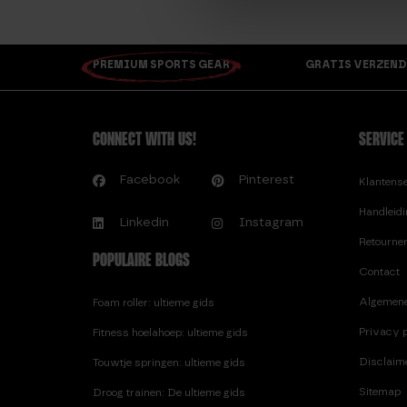
PREMIUM SPORTS GEAR
GRATIS VERZEND
CONNECT WITH US!
SERVICE
Facebook
Pinterest
Klantens
Handleid
Linkedin
Instagram
Retourne
POPULAIRE BLOGS
Contact
Algemen
Foam roller: ultieme gids
Privacy p
Fitness hoelahoep: ultieme gids
Disclaim
Touwtje springen: ultieme gids
Sitemap
Droog trainen: De ultieme gids