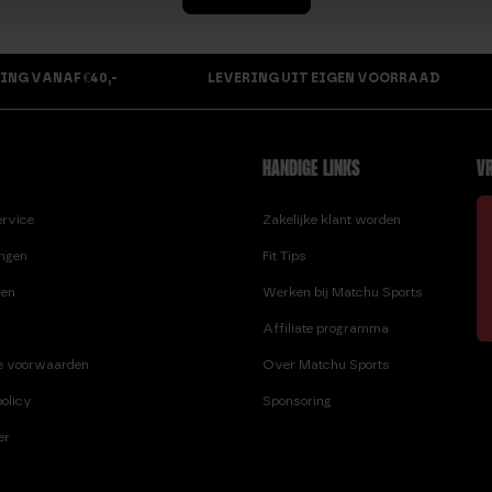
ING VANAF €40,-
LEVERING UIT EIGEN VOORRAAD
HANDIGE LINKS
VR
ervice
Zakelijke klant worden
ingen
Fit Tips
ren
Werken bij Matchu Sports
Affiliate programma
e voorwaarden
Over Matchu Sports
olicy
Sponsoring
er