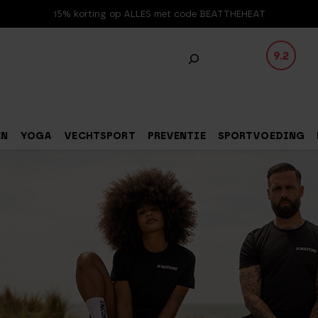
15% korting op ALLES met code BEATTHEHEAT
9.2
EN
YOGA
VECHTSPORT
PREVENTIE
SPORTVOEDING