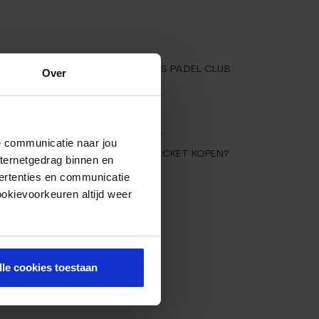
STRAIGHT SETS PADEL CLUB
Over
SHIRT
W.
WAT IS PADEL?
de communicatie naar jou
DS
WELK PADEL RACKET KOPEN?
nternetgedrag binnen en
ertenties en communicatie
E –
ookievoorkeuren altijd weer
ENDS
lle cookies toestaan