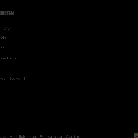
DUCTEN
t grijs
nds
ball
vest 20 kg
ds – Set van 3
vice
Handleidingen
Retourneren
Contact