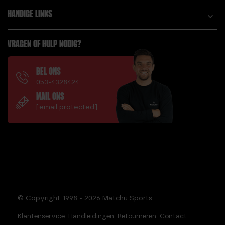
HANDIGE LINKS
VRAGEN OF HULP NODIG?
BEL ONS
053-4328424
MAIL ONS
[email protected]
© Copyright 1998 - 2026 Matchu Sports
Klantenservice
Handleidingen
Retourneren
Contact