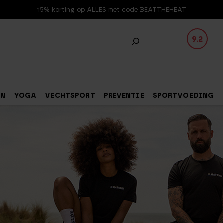
15% korting op ALLES met code BEATTHEHEAT
9.2
EN
YOGA
VECHTSPORT
PREVENTIE
SPORTVOEDING