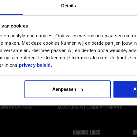
Details
CIRCUIT TRAINING, WAT IS
VERBRAND JE MET TO
HET EN HOE BEGIN JE ERMEE?
SPRINGEN?
CONDITIE OPBOUWEN
 van cookies
I.
OEFENINGEN
IS TOUWTJE SPRINGE
nele en analytische cookies. Ook willen we cookies plaatsen om 
CONDITIE OPBOUWEN SCHEMA
 te maken. Met deze cookies kunnen wij en derde partijen jouw i
GEZOND, OF TOCH NIE
en verzamelen. Hiermee passen wij en derden onze website, adv
L.
r op 'accepteren' te klikken ga je hiermee akkoord. Je kunt je c
DE VOORDELEN VAN TOUWTJE
LEREN TOUWTJE SPRIN
er in ons
privacy beleid
.
SPRINGEN; SPRING JEZELF FIT!
DOE JE HET!
LONGINHOUD VERGRO
Alles tonen
ELKE DAG TOUWTJE
DOE DEZE OEFENINGEN
Aanpassen
A
SPRINGEN!? WAT ZIJN DE
S.
EFFECTEN?
ING VANAF €40,-
LEVERING UIT EIGEN VOORRAAD
SCHEENBESCHERMERS
KICKBOKSEN L
FITNESS TRAMPOLINE PRO
SCHEENBESCHERMERS
KICKBOKSEN M
HANDIGE LINKS
VR