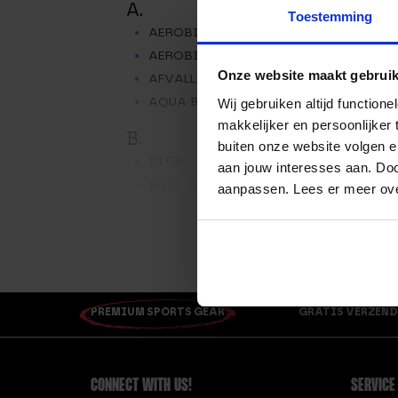
A.
Toestemming
AEROBIC PUMP SET
AEROBIC STEP
Onze website maakt gebruik
AFVALLEN NA DE VAKANTIE
AQUA BAG
Wij gebruiken altijd functio
makkelijker en persoonlijker
B.
D.
buiten onze website volgen 
BITJE
aan jouw interesses aan. Doo
BOKS PADS
aanpassen. Lees er meer ov
BOKSBANDAGES
E.
BOKSHANDSCHOENEN 12 OZ
BOKSHANDSCHOENEN 14 OZ
BOKSHANDSCHOENEN 16 OZ
PREMIUM SPORTS GEAR
GRATIS VERZEND
F.
CONNECT WITH US!
SERVICE
G.