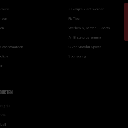
SPEEDLADDER
GEWICHTSVEST 10 KG
ervice
Zakelijke klant worden
SPEEDROPE
GEWICHTSVEST 20 KG
SPRINGTOUW DELUXE
ingen
Fit Tips
GEWICHTSVEST 5 KG
SPRINGTOUW OEFENI
ren
Werken bij Matchu Sports
Affiliate programma
e voorwaarden
Over Matchu Sports
olicy
Sponsoring
er
DUCTEN
t grijs
nds
ball