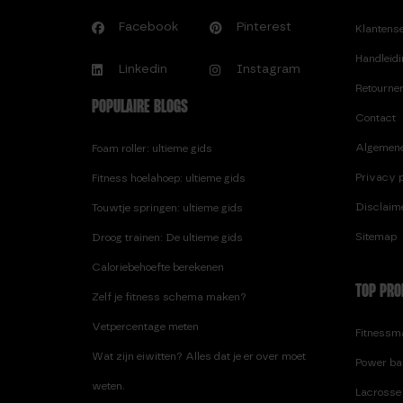
Facebook
Pinterest
Klantens
Handleid
Linkedin
Instagram
Retourne
POPULAIRE BLOGS
Contact
Algemen
Foam roller: ultieme gids
Privacy p
Fitness hoelahoep: ultieme gids
Disclaim
Touwtje springen: ultieme gids
Sitemap
Droog trainen: De ultieme gids
Caloriebehoefte berekenen
TOP PRO
Zelf je fitness schema maken?
Vetpercentage meten
Fitnessma
Wat zijn eiwitten? Alles dat je er over moet
Power ba
weten.
Lacrosse 