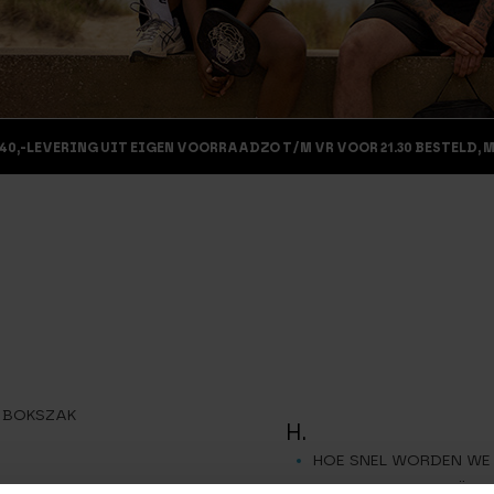
40,-
LEVERING UIT EIGEN VOORRAAD
ZO T/M VR VOOR 21.30 BESTELD, 
BOKSZAK
H.
HOE SNEL WORDEN WE
CARDIO VARIATIES
HOEVEEL CALORIEËN