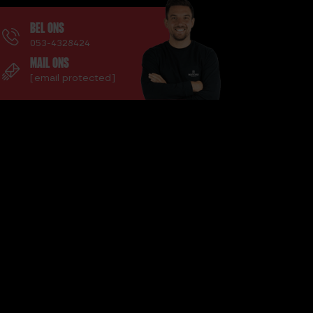
KG
WEIGHT VEST PLATES – 2 X 4.2
BEL ONS
KG
053-4328424
NGEN
MAIL ONS
[email protected]