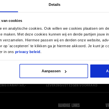
Details
L.
HAND GRIPS – HEAVY DUTY
LEREN TOUWTJE SPRIN
HOE LANG MOET EEN
DOE JE HET!
 van cookies
SPRINGTOUW ZIJN?
LIFTING STRAPS
nele en analytische cookies. Ook willen we cookies plaatsen om 
HOEVEEL CALORIEËN
LIQUID CHALK
 te maken. Met deze cookies kunnen wij en derde partijen jouw i
VERBRAND JE MET TOUWTJE
LOADING PIN
en verzamelen. Hiermee passen wij en derden onze website, adv
SPRINGEN?
r op 'accepteren' te klikken ga je hiermee akkoord. Je kunt je c
M.
er in ons
privacy beleid
.
MAG JE SPORTEN MET 
INTERVAL TIMER
NIEUWE TATTOO?
IS TOUWTJE SPRINGEN
MAGNESIUM BLOK
Alles tonen
Aanpassen
A
GEZOND, OF TOCH NIET?
MUURBEUGEL VOOR BA
ROPE
ING VANAF €40,-
LEVERING UIT EIGEN VOORRAAD
P.
KNEE SLEEVE MAAT L
KNEE SLEEVE MAAT M
PLYO BOX
KNEE SLEEVE MAAT S
PLYO BOX OEFENINGE
HANDIGE LINKS
VR
KNEE SLEEVE SKULL MAAT L
POWERLIFT RIEM