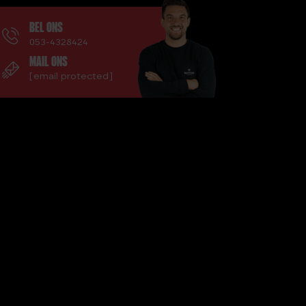
KG
BEL ONS
WEIGHT VEST PLATES – 2 X 4.2
053-4328424
KG
MAIL ONS
WRIST WRAPS
[email protected]