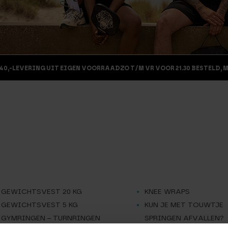
40,-
LEVERING UIT EIGEN VOORRAAD
ZO T/M VR VOOR 21.30 BESTELD, 
GEWICHTSVEST 20 KG
KNEE WRAPS
GEWICHTSVEST 5 KG
KUN JE MET TOUWTJE
GYMRINGEN – TURNRINGEN
SPRINGEN AFVALLEN?