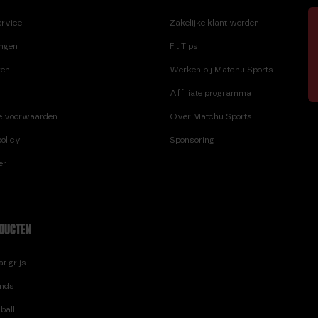
KNEE SLEEVE SKULL MAAT M
PULL UP BAR PRO
ervice
Zakelijke klant worden
KNEE SLEEVE SKULL MAAT S
S.
ingen
Fit Tips
SPEEDLADDER
ren
Werken bij Matchu Sports
Affiliate programma
e voorwaarden
Over Matchu Sports
olicy
Sponsoring
er
DUCTEN
t grijs
nds
ball