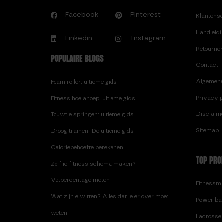
ELKE DAG TOUWTJE
Facebook
Pinterest
Klantens
SPRINGEN!? WAT ZIJN DE
Handleid
EFFECTEN?
Linkedin
Instagram
Retourne
F.
POPULAIRE BLOGS
Contact
FEITEN EN FABELS GLUTEN
Algemen
Foam roller: ultieme gids
FEITEN EN FABELS LACTOSE
FEITEN EN FABELS SPELT
Privacy p
Fitness hoelahoep: ultieme gids
FITNESS TRAMPOLINE PRO
Disclaim
Touwtje springen: ultieme gids
FUNCTIONAL FITNESS, START
Sitemap
Droog trainen: De ultieme gids
NU EN ERVAAR DE VOORDELEN!
Caloriebehoefte berekenen
G.
TOP PRO
Zelf je fitness schema maken?
GEWICHTSVEST 10 KG
Vetpercentage meten
Fitnessma
Wat zijn eiwitten? Alles dat je er over moet
Power ba
weten.
Lacrosse 