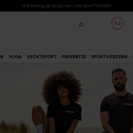
15% korting op ALLES met code BEATTHEHEAT
9.2
EN
YOGA
VECHTSPORT
PREVENTIE
SPORTVOEDING