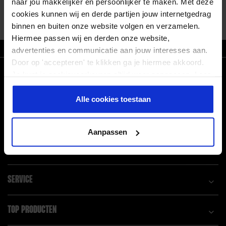
naar jou makkelijker en persoonlijker te maken. Met deze
VOEDINGSSCHEMA
Alles tonen
cookies kunnen wij en derde partijen jouw internetgedrag
DROOG TRAINEN
binnen en buiten onze website volgen en verzamelen.
VROUW EN MAN
Hiermee passen wij en derden onze website,
ZO T/M VR VOOR 21.30 BESTELD, MORGEN IN HUIS
advertenties en communicatie aan jouw interesses aan.
Door op 'accepteren' te klikken ga je hiermee akkoord.
CONNECT WITH US!
Je kunt je cookievoorkeuren altijd weer aanpassen. Lees
er meer over in ons
privacy beleid
.
Facebook
Pinterest
Alle cookies toestaan
Linkedin
Instagram
Aanpassen
POPULAIRE BLOGS
SERVICE
TOP PRODUCTEN