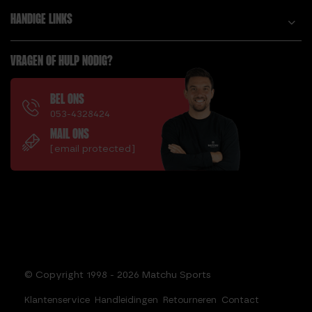
HANDIGE LINKS
VRAGEN OF HULP NODIG?
BEL ONS
053-4328424
MAIL ONS
[email protected]
© Copyright 1998 - 2026 Matchu Sports
Klantenservice
Handleidingen
Retourneren
Contact