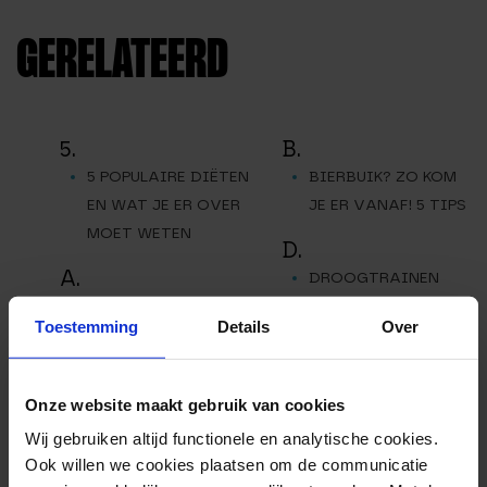
GERELATEERD
5.
B.
5 POPULAIRE DIËTEN
BIERBUIK? ZO KOM
EN WAT JE ER OVER
JE ER VANAF! 5 TIPS
MOET WETEN
D.
A.
DROOGTRAINEN
AFVALLEN NA DE
VOEDING, WAT
Toestemming
Details
Over
VAKANTIE
MOET JE ETEN?
H.
Onze website maakt gebruik van cookies
HET IDEALE 1500
KCAL DIEET!
Wij gebruiken altijd functionele en analytische cookies.
Ook willen we cookies plaatsen om de communicatie
V.