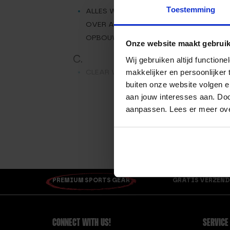
Toestemming
ALLES WAT JE MOET WETEN
D.
OVER AFVALLEN EN SPIEREN
OPBOUWEN
Onze website maakt gebruik
C.
E.
Wij gebruiken altijd functio
makkelijker en persoonlijker
CLEAR WHEY – FOREST FRUIT
buiten onze website volgen 
aan jouw interesses aan. Doo
aanpassen. Lees er meer ov
PREMIUM SPORTS GEAR
GRATIS VERZEND
CONNECT WITH US!
SERVICE