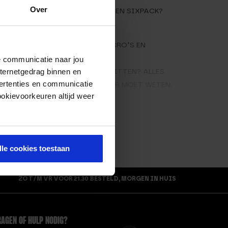
Over
HOE KRIJG JE EEN SIXPACK?
W.
 KLEIN
WAT ZIJN MACRO’S EN
MICRO’S?
de communicatie naar jou
nternetgedrag binnen en
WAT ZIJN EIWITTEN? ALLES
ertenties en communicatie
DAT JE ER OVER MOET WETEN.
ookievoorkeuren altijd weer
lle cookies toestaan
ZO T/M VR VOOR 21.30 BESTELD, MORGEN IN HUIS
AGEN OF HULP NODIG?