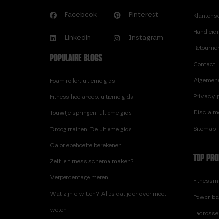
Facebook
Pinterest
Klantens
Handleid
Linkedin
Instagram
Retourne
POPULAIRE BLOGS
Contact
Algemen
Foam roller: ultieme gids
Privacy p
Fitness hoelahoep: ultieme gids
Disclaim
Touwtje springen: ultieme gids
Sitemap
Droog trainen: De ultieme gids
Caloriebehoefte berekenen
TOP PRO
Zelf je fitness schema maken?
Vetpercentage meten
Fitnessma
Wat zijn eiwitten? Alles dat je er over moet
Power ba
weten.
Lacrosse 