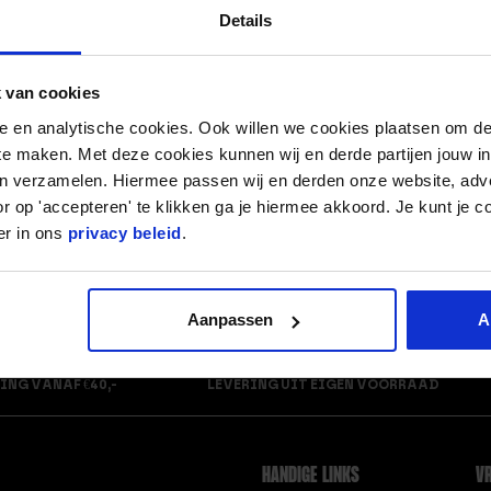
PACK – THT: 15-04-2026
EIWITSHAKE BANAAN
Details
G.
DROOG TRAINEN RECEPTEN
GEZOND ETEN MET EEN
 van cookies
BUDGET
nele en analytische cookies. Ook willen we cookies plaatsen om 
 te maken. Met deze cookies kunnen wij en derde partijen jouw i
EEN GESPIERD LICHAAM
en verzamelen. Hiermee passen wij en derden onze website, adv
KRIJGEN, DOE JE ZO!
r op 'accepteren' te klikken ga je hiermee akkoord. Je kunt je c
er in ons
privacy beleid
.
Alles tonen
Aanpassen
A
ING VANAF €40,-
LEVERING UIT EIGEN VOORRAAD
HANDIGE LINKS
VR