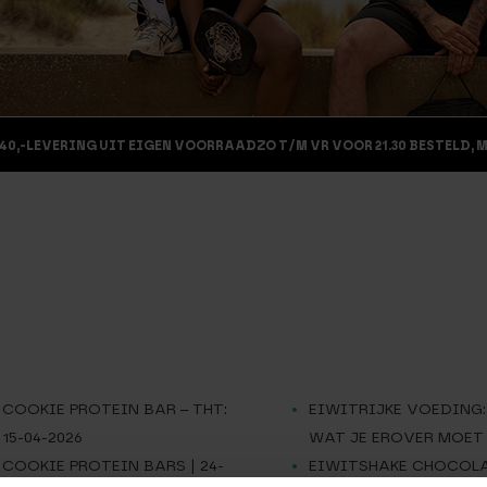
40,-
LEVERING UIT EIGEN VOORRAAD
ZO T/M VR VOOR 21.30 BESTELD, 
COOKIE PROTEIN BAR – THT:
EIWITRIJKE VOEDING:
15-04-2026
WAT JE EROVER MOET
COOKIE PROTEIN BARS | 24-
EIWITSHAKE CHOCOL