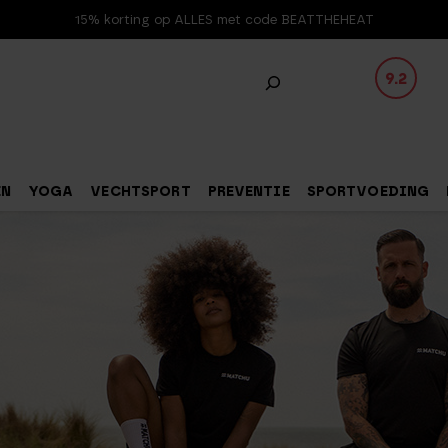
15% korting op ALLES met code BEATTHEHEAT
9.2
EN
YOGA
VECHTSPORT
PREVENTIE
SPORTVOEDING