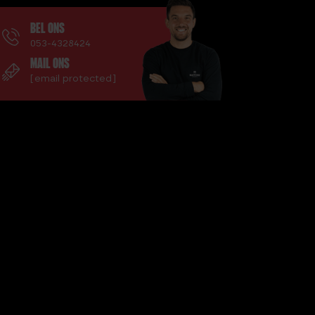
BEL ONS
053-4328424
MAIL ONS
[email protected]