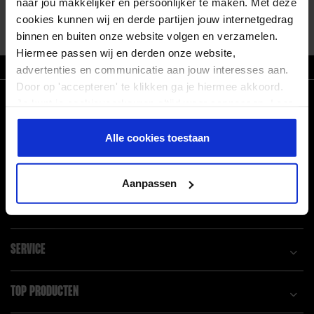
naar jou makkelijker en persoonlijker te maken. Met deze
Alles tonen
cookies kunnen wij en derde partijen jouw internetgedrag
binnen en buiten onze website volgen en verzamelen.
Hiermee passen wij en derden onze website,
ZO T/M VR VOOR 21.30 BESTELD, MORGEN IN HUIS
advertenties en communicatie aan jouw interesses aan.
Door op 'accepteren' te klikken ga je hiermee akkoord.
CONNECT WITH US!
Je kunt je cookievoorkeuren altijd weer aanpassen. Lees
er meer over in ons
privacy beleid
.
Facebook
Pinterest
Alle cookies toestaan
Linkedin
Instagram
Aanpassen
POPULAIRE BLOGS
SERVICE
TOP PRODUCTEN