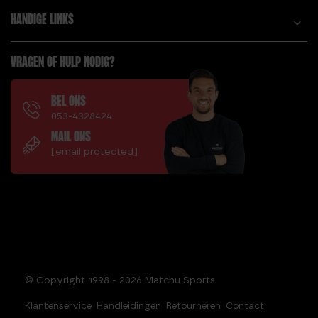
HANDIGE LINKS
VRAGEN OF HULP NODIG?
BEL ONS
053-4328424
MAIL ONS
[email protected]
© Copyright 1998 - 2026 Matchu Sports
Klantenservice
Handleidingen
Retourneren
Contact