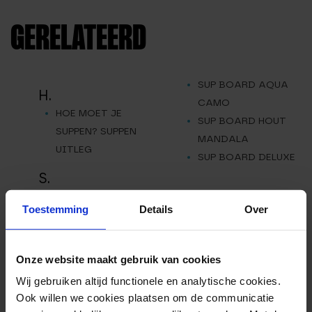
GERELATEERD
SUP BOARD AQUA
H.
CAMO
HOE MOET JE
SUP BOARD HOUT
SUPPEN? SUPPEN
MANDALA
UITLEG
SUP BOARD DELUXE
S.
SUP VIN
Toestemming
Details
Over
Onze website maakt gebruik van cookies
Wij gebruiken altijd functionele en analytische cookies.
Ook willen we cookies plaatsen om de communicatie