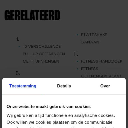
GERELATEERD
EIWITSHAKE
1.
BANAAN
10 VERSCHILLENDE
F.
PULL UP OEFENINGEN
MET TURNRINGEN
FITNESS HANDDOEK
FITNESS
5.
OEFENINGEN VOOR
5 VEELGEMAAKTE
BEGINNERS
Toestemming
Details
Over
FOUTEN BIJ EEN
FITNESSMAT GRIJS
BACK EXTENSION
FITNESSMAT ZWART
FRACTIONAL PLATE
6.
Onze website maakt gebruik van cookies
0.25 KG
6 TIPS OM MEER
Wij gebruiken altijd functionele en analytische cookies.
FRACTIONAL PLATE
ENERGIE TE KRIJGEN
Ook willen we cookies plaatsen om de communicatie