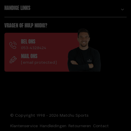
HANDIGE LINKS
VRAGEN OF HULP NODIG?
BEL ONS
053-4328424
MAIL ONS
[email protected]
© Copyright 1998 - 2026 Matchu Sports
Klantenservice
Handleidingen
Retourneren
Contact