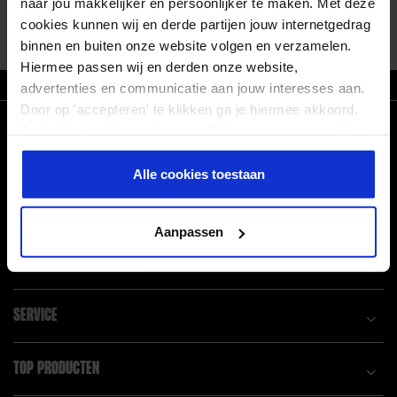
naar jou makkelijker en persoonlijker te maken. Met deze
Alles tonen
cookies kunnen wij en derde partijen jouw internetgedrag
binnen en buiten onze website volgen en verzamelen.
Hiermee passen wij en derden onze website,
ZO T/M VR VOOR 21.30 BESTELD, MORGEN IN HUIS
advertenties en communicatie aan jouw interesses aan.
Door op 'accepteren' te klikken ga je hiermee akkoord.
CONNECT WITH US!
Je kunt je cookievoorkeuren altijd weer aanpassen. Lees
er meer over in ons
privacy beleid
.
Facebook
Pinterest
Alle cookies toestaan
Linkedin
Instagram
Aanpassen
POPULAIRE BLOGS
SERVICE
TOP PRODUCTEN