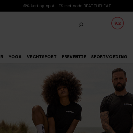
15% korting op ALLES met code BEATTHEHEAT
9.2
EN
YOGA
VECHTSPORT
PREVENTIE
SPORTVOEDING