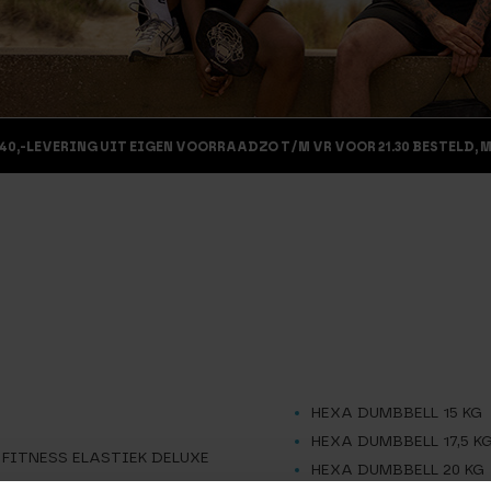
40,-
LEVERING UIT EIGEN VOORRAAD
ZO T/M VR VOOR 21.30 BESTELD, 
HEXA DUMBBELL 15 KG
HEXA DUMBBELL 17,5 K
FITNESS ELASTIEK DELUXE
HEXA DUMBBELL 20 KG
FITNESS ELASTIEK