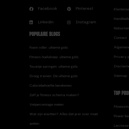
BEENSPIEREN
Facebook
Pinterest
Klantens
H.
BOOTY BAND OEFENINGEN
Handleid
VOOR JE BILLEN
Linkedin
Instagram
Retourne
BOOTY BANDS – SET VAN 3
POPULAIRE BLOGS
Contact
C.
Algemen
Foam roller: ultieme gids
CALISTHENICS VOORDELEN,
WAAROM JE ERMEE MOET
Privacy p
Fitness hoelahoep: ultieme gids
BEGINNEN!
Disclaim
Touwtje springen: ultieme gids
CIRCUIT TRAINING, WAT IS
Sitemap
Droog trainen: De ultieme gids
HET EN HOE BEGIN JE ERMEE?
Caloriebehoefte berekenen
COMPLETE POWERBAND SET
TOP PRO
COOKIE PROTEIN BAR – THT:
Zelf je fitness schema maken?
15-04-2026
Vetpercentage meten
Fitnessma
COOKIE PROTEIN BARS | 24-
Wat zijn eiwitten? Alles dat je er over moet
PACK – THT: 15-04-2026
Power ba
weten.
Lacrosse 
D.