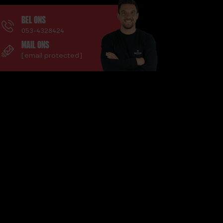
WEERSTANDSBAND 5,5 METER
BEL ONS
WEERSTANDSBAND
053-4328424
EEN
OEFENINGEN VOOR HET HELE
MAIL ONS
LICHAAM
[email protected]
WEERSTANDSBANDEN SET
WEERSTANDSBANDEN SET IN
G
KOKER
KG
Y.
YOGAMAT BLAUW
45MM)
Z.
ZELF JE FITNESS SCHEMA
MAKEN?
ZO GEBRUIK JE DROPSETS OM
MEER SPIERMASSA OP TE
BOUWEN!