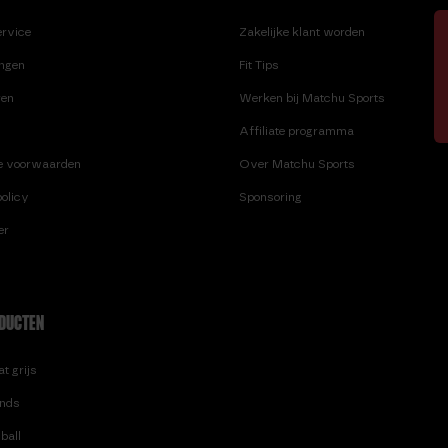
BEGINNERS: TIPS EN TRICKS
KINDER BARBELL
ervice
Zakelijke klant worden
M.
ingen
Fit Tips
HALTERBANK
MAG JE SPORTEN MET 
HANDVATTEN
NIEUWE TATTOO?
ren
Werken bij Matchu Sports
HEXA DUMBBELL 10 KG
Affiliate programma
O.
HEXA DUMBBELL 12,5 KG
OLYMPIC BARBELL 15 K
e voorwaarden
Over Matchu Sports
OLYMPIC BARBELL 20 
olicy
Sponsoring
P.
er
POWER BAND HEAVY (
DUCTEN
t grijs
nds
ball