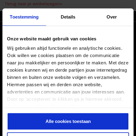
Terug naar je winkelwagen»
Toestemming
Details
Over
ZO T/M VR VOOR 21.30 BESTELD, MORGEN IN HUIS
CONNECT WITH US!
Onze website maakt gebruik van cookies
Facebook
Pinterest
Wij gebruiken altijd functionele en analytische cookies.
Ook willen we cookies plaatsen om de communicatie
Linkedin
Instagram
naar jou makkelijker en persoonlijker te maken. Met deze
cookies kunnen wij en derde partijen jouw internetgedrag
POPULAIRE BLOGS
binnen en buiten onze website volgen en verzamelen.
Hiermee passen wij en derden onze website,
advertenties en communicatie aan jouw interesses aan.
SERVICE
Door op 'accepteren' te klikken ga je hiermee akkoord.
Je kunt je cookievoorkeuren altijd weer aanpassen. Lees
TOP PRODUCTEN
er meer over in ons
privacy beleid
.
Alle cookies toestaan
HANDIGE LINKS