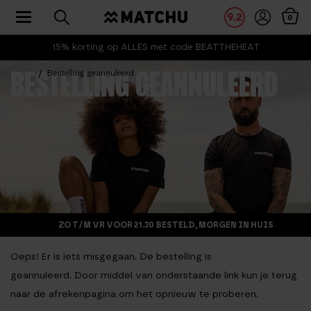
Toggle navigation
9.2
0
15% korting op ALLES met code BEATTHEHEAT
Home
Bestelling geannuleerd
BESTELLING GEANNULEERD
ZO T/M VR VOOR 21.30 BESTELD, MORGEN IN HUIS
Oeps! Er is iets misgegaan. De bestelling is
geannuleerd. Door middel van onderstaande link kun je terug
naar de afrekenpagina om het opnieuw te proberen.