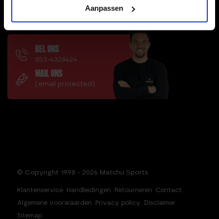
Aanpassen
VRAGEN OF HULP NODIG?
BEL ONS
053-4328424
MAIL ONS
[email protected]
© Copyright 1998 - 2026 Matchu Sports
Klantenservice
Handleidingen
Retourneren
Contact
Algemene voorwaarden
Privacy policy
Disclaimer
Sitemap