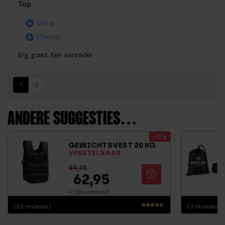
Top
Stevig
Effectief
Erg goed. Een aanrader
1
2
ANDERE SUGGESTIES…
-30%
GEWICHTSVEST 20 KG
VERSTELBAAR
89,95
62,95
Op voorraad
(53 reviews)
(3 reviews)
Waarderin
g