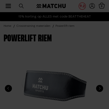
Toggle navigation
9.2
0
15% korting op ALLES met code BEATTHEHEAT
Home
Crosstraining materialen
Powerlift riem
POWERLIFT RIEM