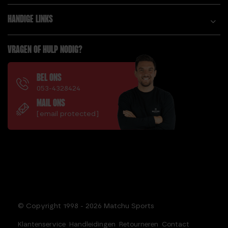
DIT ZIJN DE
HEXA DUMBBELL 7,5
HANDIGE LINKS
VOORDELEN VAN DE
KG
SUMO DEADLIFT!
HI-TEMP BUMPER
DOUBLE UNDERS
VRAGEN OF HULP NODIG?
PLATE 10 KG
DUMBBELL SET 20 KG
HI-TEMP BUMPER
PLATE 15 KG
BEL ONS
E.
053-4328424
HI-TEMP BUMPER
ELKE DAG TOUWTJE
MAIL ONS
PLATE 20 KG
SPRINGEN!? WAT
[email protected]
HI-TEMP BUMPER
ZIJN DE EFFECTEN?
PLATE 25 KG
F.
HI-TEMP BUMPER
FITNESS
PLATE 5 KG
TRAMPOLINE PRO
HOE LANG MOET EEN
FRACTIONAL PLATE
SPRINGTOUW ZIJN?
0.25 KG
HOEVEEL CALORIEËN
© Copyright 1998 - 2026 Matchu Sports
FRACTIONAL PLATE
VERBRAND JE MET
0.5 KG
TOUWTJE
Klantenservice
Handleidingen
Retourneren
Contact