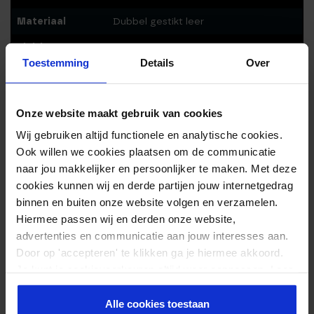
Materiaal
Dubbel gestikt leer
Sluiting
Metalen rolgesp
Toestemming
Details
Over
Maat
S, M, L
Onze website maakt gebruik van cookies
Reviews
Wij gebruiken altijd functionele en analytische cookies.
Door Feedback Company
Ook willen we cookies plaatsen om de communicatie
9.40/ 10
6
naar jou makkelijker en persoonlijker te maken. Met deze
4.70
out of
cookies kunnen wij en derde partijen jouw internetgedrag
5
binnen en buiten onze website volgen en verzamelen.
Schrijf review
Hiermee passen wij en derden onze website,
advertenties en communicatie aan jouw interesses aan.
Door op 'accepteren' te klikken ga je hiermee akkoord.
Waardering
Iris
–
05-08-2022
1
uit 5
Je kunt je cookievoorkeuren altijd weer aanpassen. Lees
er meer over in ons
privacy beleid
.
Mooie riem
Alle cookies toestaan