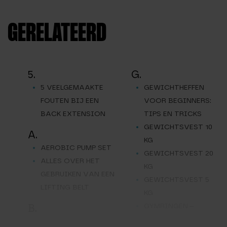
4.36
uit 5
GERELATEERD
5.
G.
5 VEELGEMAAKTE
GEWICHTHEFFEN
FOUTEN BIJ EEN
VOOR BEGINNERS:
BACK EXTENSION
TIPS EN TRICKS
GEWICHTSVEST 10
A.
KG
AEROBIC PUMP SET
GEWICHTSVEST 20
ALLES OVER HET
KG
GEBRUIKEN VAN EEN
GEWICHTSVEST 5
LIFTING BELT
KG
GYMRINGEN –
B.
TURNRINGEN
BARBELL OPBERGREK