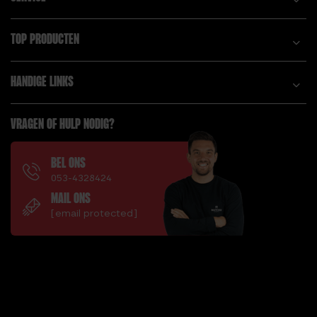
TOP PRODUCTEN
HANDIGE LINKS
VRAGEN OF HULP NODIG?
BEL ONS
053-4328424
MAIL ONS
[email protected]