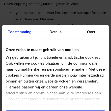
Deze cupping set is bij uitstek geschikt voor:
Fysiotherapeuten
— voor het losmaken van spierfascia en
behandelen van blessures
Sportmasseurs
— als aanvulling op dieptemassage na
Toestemming
Details
Over
intensieve trainingen
Beautysalons
— voor huidverbetering, anti-cellulitis
behandelingen en gezichtscupping
Onze website maakt gebruik van cookies
Thuisgebruikers
— die serieus aan de slag willen met
Wij gebruiken altijd functionele en analytische cookies.
zelfmassage en lichaamsverzorging
Ook willen we cookies plaatsen om de communicatie
Wil je meer weten over cupping techniek of bijbehorende
naar jou makkelijker en persoonlijker te maken. Met deze
producten? Bekijk ook onze
foam rollers
voor een complete
cookies kunnen wij en derde partijen jouw internetgedrag
aanpak van spierherstel en bindweefselbehandeling.
binnen en buiten onze website volgen en verzamelen.
Hiermee passen wij en derden onze website,
SPECIFICATIES PREMIUM CUPPING
advertenties en communicatie aan jouw interesses aan.
Door op 'accepteren' te klikken ga je hiermee akkoord.
SET:
Je kunt je cookievoorkeuren altijd weer aanpassen. Lees
er meer over in ons
privacy beleid
.