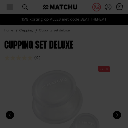
Toggle navigation
9.2
0
15% korting op ALLES met code BEATTHEHEAT
Home
Cupping
Cupping set deluxe
CUPPING SET DELUXE
(0)
-25%