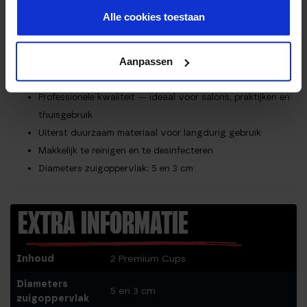
Set van 2 stuks in verschillende maten
Alle cookies toestaan
Voorzien van
anti-stof coating
— neemt geen vuil op
Geleverd in een
beschermende luxe koker
Aanpassen
Superieure zuigkracht voor effectievere behandelingen
Geschikt voor alle lichaamsdelen
Professionele kwaliteit — ideaal voor salons, praktijken en
thuisgebruik
Uiterst duurzaam materiaal voor langdurig gebruik
Makkelijk te reinigen en te desinfecteren
Diameters zuigoppervlak: 5 en 3 cm
EXTRA INFORMATIE
Inhoud
2 Premium Cups
Diameters
5 en 3 cm
zuigoppervlak