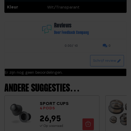
Kleur
Wit/Transparant
Reviews
Door Feedback Company
0.00/ 10
0
Schrijf review
Er zijn nog geen beoordelingen.
ANDERE SUGGESTIES…
SPORT CUPS
4 PODS
26,95
Op voorraad