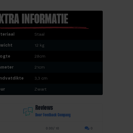
XTRA INFORMATIE
teriaal
Staal
wicht
12 kg
ogte
28cm
ameter
21cm
ndvatdikte
3,3 cm
eur
Zwart
Reviews
Door Feedback Company
0.00/ 10
0