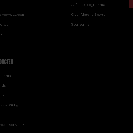
Affiliate programma
e voorwaarden
Over Matchu Sports
olicy
Sponsoring
er
DUCTEN
t grijs
nds
ball
vest 20 kg
ds – Set van 3