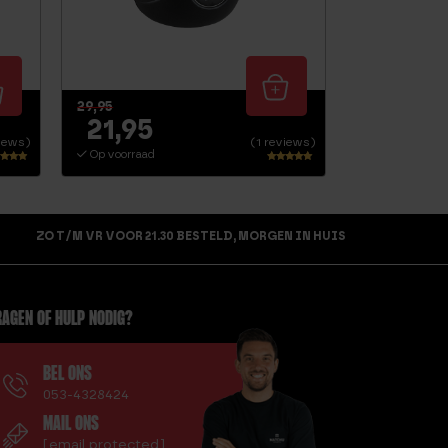
29,95
21,95
views)
(1 reviews)
Op voorraad
dering
Waardering
5.00
5
uit 5
ZO T/M VR VOOR 21.30 BESTELD, MORGEN IN HUIS
AGEN OF HULP NODIG?
BEL ONS
053-4328424
MAIL ONS
[email protected]