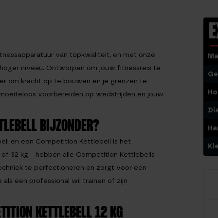
E
tnessapparatuur van topkwaliteit, en met onze
Ma
n hoger niveau. Ontworpen om jouw fitnessreis te
Ge
ner om kracht op te bouwen en je grenzen te
Ho
e moeiteloos voorbereiden op wedstrijden en jouw
Di
TLEBELL BIJZONDER?
Ha
ell en een Competition Kettlebell is het
Kl
of 32 kg – hebben alle Competition Kettlebells
echniek te perfectioneren en zorgt voor een
als een professional wil trainen of zijn
TITION KETTLEBELL 12 KG