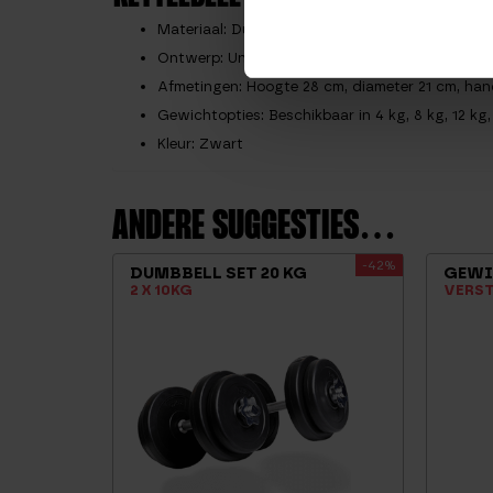
Materiaal:
Duurzaam staal voor langdurige pres
Ontwerp:
Uniforme vorm en grootte volgens int
Afmetingen:
Hoogte 28 cm, diameter 21 cm, han
Gewichtopties:
Beschikbaar in 4 kg, 8 kg, 12 kg,
Kleur:
Zwart
ANDERE SUGGESTIES…
-42%
DUMBBELL SET 20 KG
GEWI
2 X 10KG
VERS