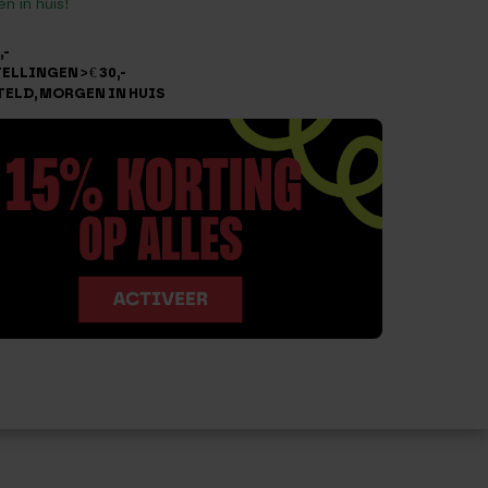
n in huis!
,-
LLINGEN > € 30,-
TELD, MORGEN IN HUIS