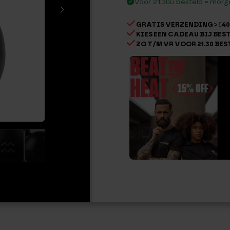
Voor 21:30u besteld = morge
kg
Staal
GRATIS VERZENDING > €40
aantal
KIES EEN CADEAU BIJ BESTE
ZO T/M VR VOOR 21.30 BES