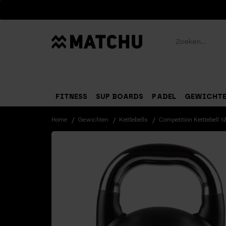
Zoeken
FITNESS
SUP BOARDS
PADEL
GEWICHT
Home
Gewichten
Kettlebells
Competition Kettlebell 1