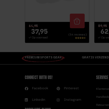
64,95
89,95
37,95
62
(54 reviews)
Op voorraad
Op vo
Waarderin
g
4.22
uit 5
PREMIUM SPORTS GEAR
GRATIS VERZEND
CONNECT WITH US!
SERVICE
Facebook
Pinterest
Klantens
Handleid
Linkedin
Instagram
Retourne