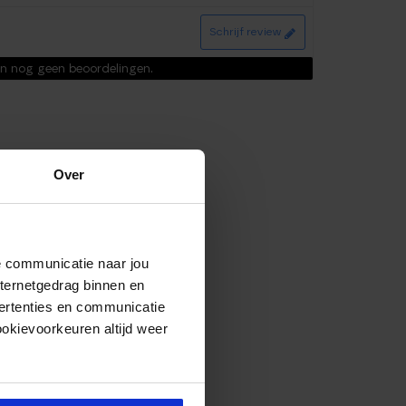
Schrijf review
ijn nog geen beoordelingen.
Over
de communicatie naar jou
nternetgedrag binnen en
ertenties en communicatie
ookievoorkeuren altijd weer