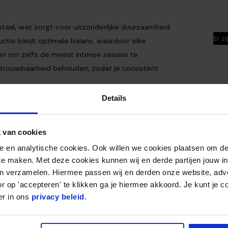
staal, wat zorgt voor uitzonderlijke duurzaamheid
Er z
ctie biedt optimale balans, waardoor elke
n om zelfs de meest intense sessies te
betrouwbaarheid behouden, zodat je consistent
Details
 VAN DE COMPETITION
 van cookies
 lichtere kettlebells van 4 of 8 kg om een goede
nele en analytische cookies. Ook willen we cookies plaatsen om 
wen voordat je zwaardere gewichten gebruikt.
 te maken. Met deze cookies kunnen wij en derde partijen jouw i
 je het gewicht geleidelijk verhogen. Ervaren
en verzamelen. Hiermee passen wij en derden onze website, adv
s van 12 tot 32 kg en hun fitnessdoelen naar een
r op 'accepteren' te klikken ga je hiermee akkoord. Je kunt je c
er in ons
privacy beleid
.
ATCHU SPORTS COMPETITION