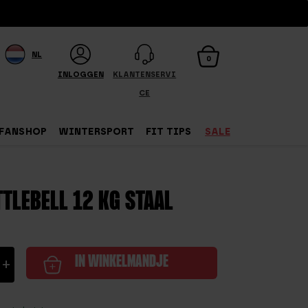
NL
0
INLOGGEN
KLANTENSERVI
CE
FANSHOP
WINTERSPORT
FIT TIPS
SALE
TLEBELL 12 KG STAAL
ition
+
IN WINKELMANDJE
ll