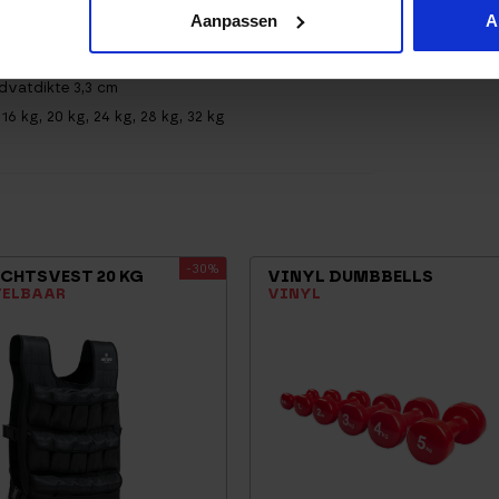
Aanpassen
A
taties
ernationale wedstrijdnormen
dvatdikte 3,3 cm
 16 kg, 20 kg, 24 kg, 28 kg, 32 kg
-30%
CHTSVEST 20 KG
VINYL DUMBBELLS
TELBAAR
VINYL