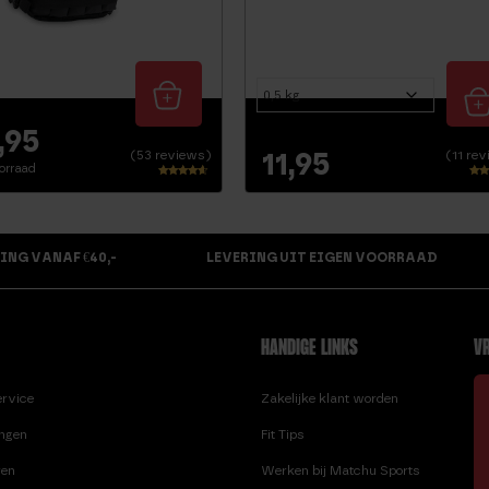
,95
11,95
(53 reviews)
(11 re
orraad
Waarderin
Waar
g
4.64
4.36
uit 
uit 5
ING VANAF €40,-
LEVERING UIT EIGEN VOORRAAD
HANDIGE LINKS
VR
ervice
Zakelijke klant worden
ingen
Fit Tips
ren
Werken bij Matchu Sports