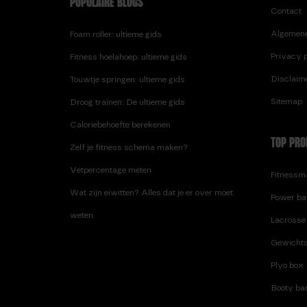
POPULAIRE BLOGS
Contact
Algemen
Foam roller: ultieme gids
Privacy p
Fitness hoelahoep: ultieme gids
Disclaim
Touwtje springen: ultieme gids
Sitemap
Droog trainen: De ultieme gids
Caloriebehoefte berekenen
TOP PRO
Zelf je fitness schema maken?
Vetpercentage meten
Fitnessma
Wat zijn eiwitten? Alles dat je er over moet
Power ba
weten.
Lacrosse 
Gewichts
Plyo box
Booty ban