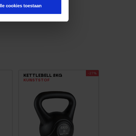
lle cookies toestaan
-27%
KETTLEBELL 8KG
KUNSTSTOF