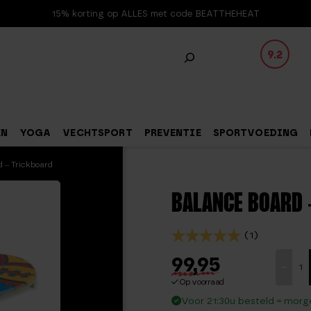
15% korting op ALLES met code BEATTHEHEAT
9.2
EN
YOGA
VECHTSPORT
PREVENTIE
SPORTVOEDING
 – Trickboard
BALANCE BOARD 
(1)
99,95
Balanc
-
board
Op voorraad
-
Voor 21:30u besteld = morge