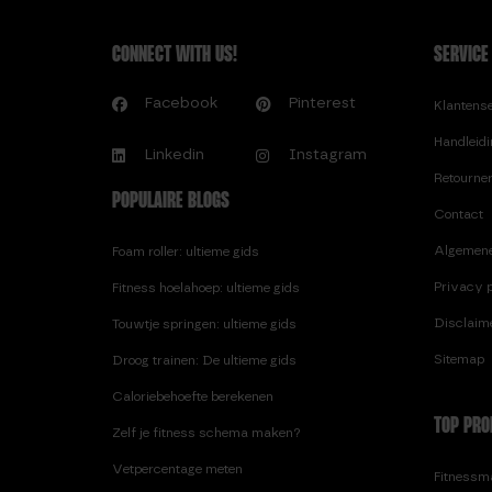
CONNECT WITH US!
SERVICE
Facebook
Pinterest
Klantens
Handleid
Linkedin
Instagram
Retourne
POPULAIRE BLOGS
Contact
Algemen
Foam roller: ultieme gids
Privacy p
Fitness hoelahoep: ultieme gids
Disclaim
Touwtje springen: ultieme gids
Sitemap
Droog trainen: De ultieme gids
Caloriebehoefte berekenen
TOP PRO
Zelf je fitness schema maken?
Vetpercentage meten
Fitnessma