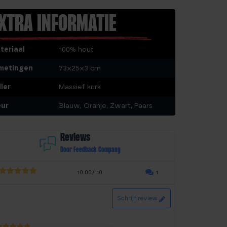
XTRA INFORMATIE
teriaal
100% hout
metingen
73x25x3 cm
ler
Massief kurk
eur
Blauw, Oranje, Zwart, Paars
Reviews
Door Feedback Company
10.00/ 10
1
5.00
out of
5
Schrijf review