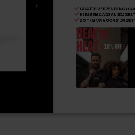
Trickbo
GRATIS VERZENDING > €40
aantal
KIES EEN CADEAU BIJ BESTE
ZO T/M VR VOOR 21.30 BES