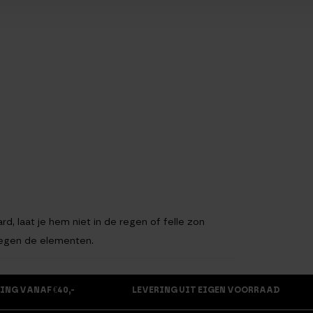
d, laat je hem niet in de regen of felle zon
 tegen de elementen.
ING VANAF €40,-
LEVERING UIT EIGEN VOORRAAD