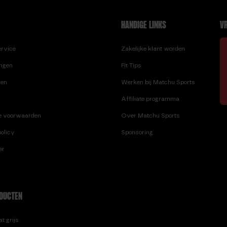
HANDIGE LINKS
VR
ervice
Zakelijke klant worden
ingen
Fit Tips
ren
Werken bij Matchu Sports
Affiliate programma
e voorwaarden
Over Matchu Sports
olicy
Sponsoring
er
DUCTEN
t grijs