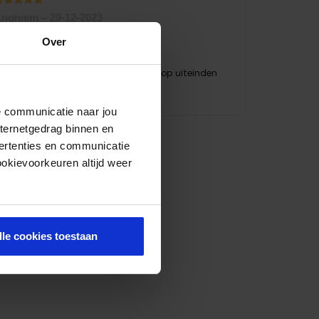
aardering
noniem
–
29-12-2023
uit 5
Over
ijn board
ooi product als beschreven. Stops op uiteinden
rettig. Snelle levering.
de communicatie naar jou
nternetgedrag binnen en
ertenties en communicatie
ookievoorkeuren altijd weer
lle cookies toestaan