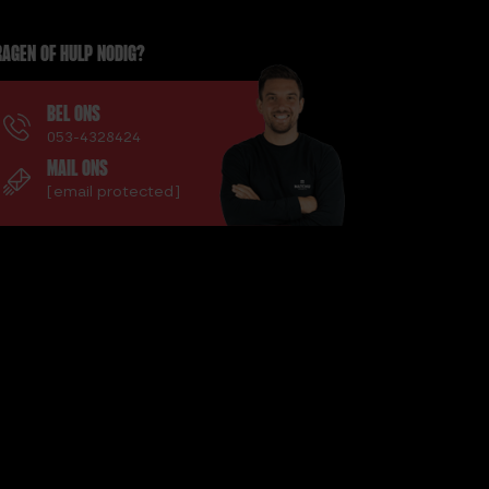
AGEN OF HULP NODIG?
BEL ONS
053-4328424
MAIL ONS
[email protected]