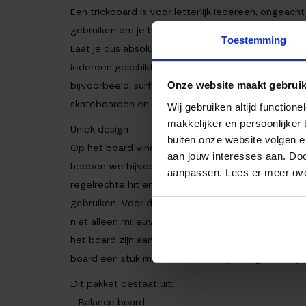
Een trickboard is voor letterlijk iedereen, ongeach
gebruiken om je balans te trainen, maar ook een s
Toestemming
Laat je dus absoluut niet tegenhouden omdat je den
iedereen geschikt. Met de trickboard oefeningen ku
Onze website maakt gebruik
bijvoorbeeld: surfen, windsurfen, kitesurfen, SUP
skateboarden en elke activiteit die fysieke fithei
Wij gebruiken altijd functio
makkelijker en persoonlijker
Uniek design
buiten onze website volgen 
Op het board vind je ons unieke design terug, wat
aan jouw interesses aan. Doo
hebben we bijvoorbeeld één lijn getrokken met o
aanpassen. Lees er meer ov
regelrechte hit en zal niet misstaan in jouw woonk
gebruiken. Voor de bijbehorende roller hebben we 
niet alleen milieuvriendelijk, dit geeft ook een z
het board zijn aan de uiteinden twee blokken toeg
board een stuk minder snel onder je weg en kun je in
Dit pakket bestaat uit:
– Balance board