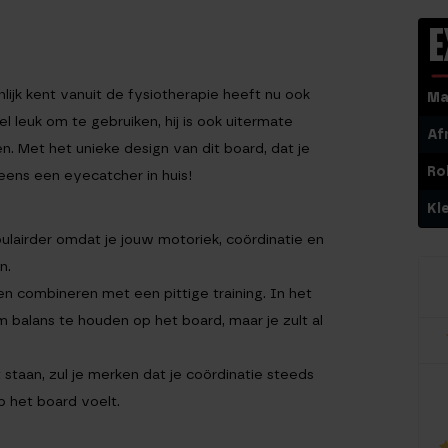
E
lijk kent vanuit de fysiotherapie heeft nu ook
Ma
el leuk om te gebruiken, hij is ook uitermate
Af
n. Met het unieke design van dit board, dat je
Rol
eens een eyecatcher in huis!
Kl
lairder omdat je jouw motoriek, coördinatie en
n.
en combineren met een pittige training. In het
 balans te houden op het board, maar je zult al
staan, zul je merken dat je coördinatie steeds
p het board voelt.