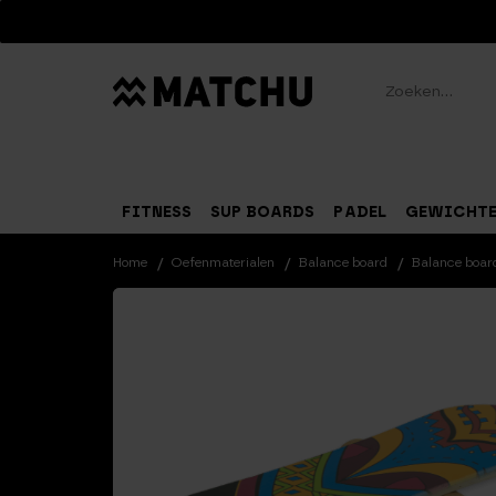
Zoeken
FITNESS
SUP BOARDS
PADEL
GEWICHT
Home
Oefenmaterialen
Balance board
Balance board