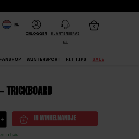
NL
0
INLOGGEN
KLANTENSERVI
CE
FANSHOP
WINTERSPORT
FIT TIPS
SALE
– TRICKBOARD
e
+
IN WINKELMANDJE
n in huis!