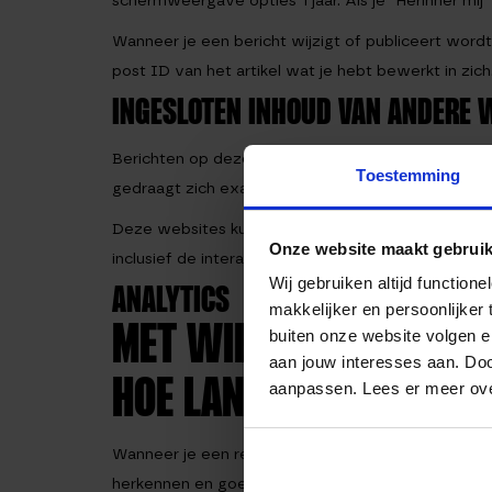
schermweergave opties 1 jaar. Als je “Herinner mij
Wanneer je een bericht wijzigt of publiceert word
post ID van het artikel wat je hebt bewerkt in zic
INGESLOTEN INHOUD VAN ANDERE 
Berichten op deze site kunnen ingesloten (embedd
Toestemming
gedraagt zich exact hetzelfde alsof de bezoeker
Deze websites kunnen data over jou verzamelen, coo
Onze website maakt gebruik
inclusief de interactie met ingesloten inhoud als 
Wij gebruiken altijd functio
ANALYTICS
makkelijker en persoonlijker
MET WIE WE JOUW DAT
buiten onze website volgen 
aan jouw interesses aan. Doo
HOE LANG WE JOUW D
aanpassen. Lees er meer ov
Wanneer je een reactie achterlaat dan wordt die 
herkennen en goedkeuren in plaats van dat we z