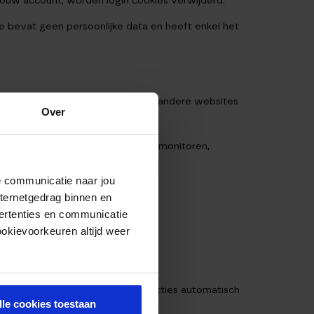
 jouw account, worden login cookies verwijderd.
e bevat geen persoonlijke data en heeft enkel het
en, etc.). Ingesloten inhoud van andere websites
Over
ractie met deze ingesloten inhoud monitoren,
de communicatie naar jou
nternetgedrag binnen en
ertenties en communicatie
ookievoorkeuren altijd weer
deze manier kunnen we vervolgreacties automatisch
lle cookies toestaan