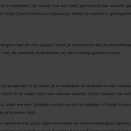
 je e-mailadres (dit wordt ook een hash genoemd) kan worden gest
n: https://automattic.com/privacy/. Nadat je reactie is goedgekeurd,
ldingen naar de site upload, moet je voorkomen dat je afbeeldin
n van de website downloaden en de locatiegegevens inzien.
kun je aangeven of je naam, je e-mailadres en website in een co
eft in te vullen voor een nieuwe reactie. Deze cookies zijn een j
site, slaan we een tijdelijke cookie op om te bepalen of jouw bro
 je browser sluit.
 in verband met jouw login informatie en schermweergave opties. 