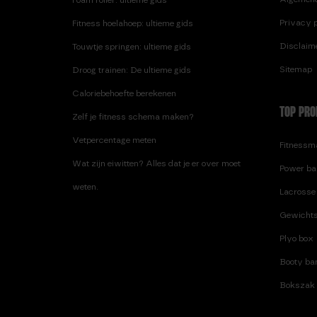
Foam roller: ultieme gids
Privacy p
Fitness hoelahoep: ultieme gids
Disclaim
Touwtje springen: ultieme gids
Sitemap
Droog trainen: De ultieme gids
Caloriebehoefte berekenen
TOP PRO
Zelf je fitness schema maken?
Vetpercentage meten
Fitnessma
Wat zijn eiwitten? Alles dat je er over moet
Power ba
weten.
Lacrosse 
Gewichts
Plyo box
Booty ban
Bokszak