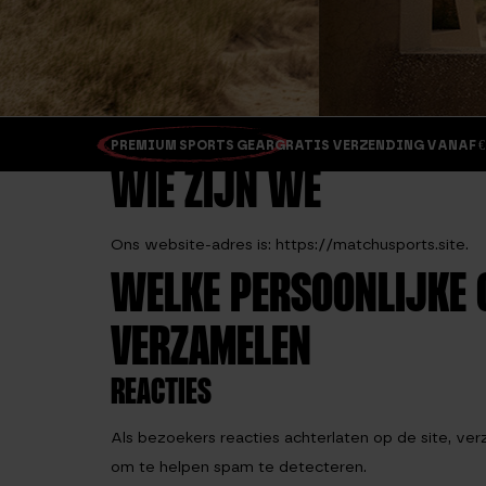
PREMIUM SPORTS GEAR
GRATIS VERZENDING VANAF €
WIE ZIJN WE
Ons website-adres is: https://matchusports.site.
WELKE PERSOONLIJKE 
VERZAMELEN
REACTIES
Als bezoekers reacties achterlaten op de site, v
om te helpen spam te detecteren.