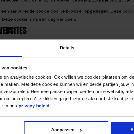
” selecteert, wordt je login 2 weken bewaard. Zodra je uitlogt van
t een aanvullende cookie door je browser opgeslagen. Deze cooki
h. Deze cookie is na een dag verlopen.
WEBSITES
ed) inhoud bevatten (bijvoorbeeld video’s, afbeeldingen, bericht
Details
 deze andere website heeft bezocht.
kies gebruiken, tracking van derde partijen insluiten en je inte
 van cookies
je een account hebt en ingelogd bent op die website.
nele en analytische cookies. Ook willen we cookies plaatsen om 
 te maken. Met deze cookies kunnen wij en derde partijen jouw i
A DELEN
en verzamelen. Hiermee passen wij en derden onze website, adv
r op 'accepteren' te klikken ga je hiermee akkoord. Je kunt je c
ATA BEWAREN
er in ons
privacy beleid
.
reactie en de metadata van die reactie voor altijd bewaard. Op 
Aanpassen
A
e moeten modereren.