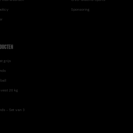
olicy
Sponsoring
er
DUCTEN
t grijs
nds
ball
vest 20 kg
ds – Set van 3