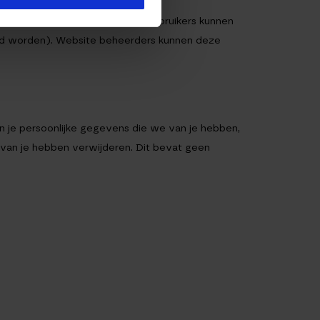
in hun gebruikersprofiel. Alle gebruikers kunnen
zigd worden). Website beheerders kunnen deze
n je persoonlijke gegevens die we van je hebben,
 van je hebben verwijderen. Dit bevat geen