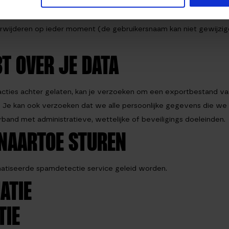
(indien van toepassing), bewaren we ook persoonlijke informatie 
f verwijderen op ieder moment (de gebruikersnaam kan niet gewij
T OVER JE DATA
eacties achter gelaten, kan je verzoeken om een exportbestand va
t. Je kan ook verzoeken dat we alle persoonlijke gegevens die we
and met administratieve, wettelijke of beveiligings doeleinden.
NAARTOE STUREN
atiseerde spamdetectie service geleid worden.
ATIE
TIE