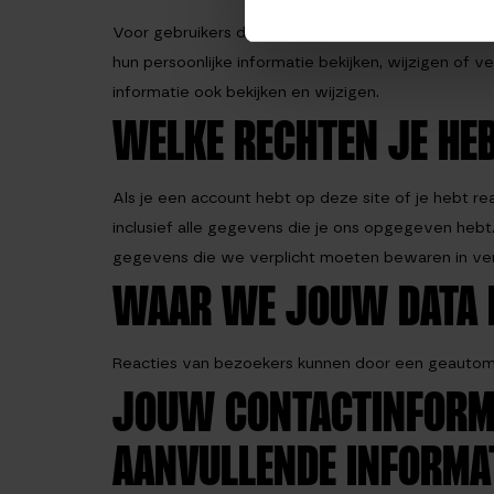
Voor gebruikers die geregistreerd op onze website 
hun persoonlijke informatie bekijken, wijzigen o
informatie ook bekijken en wijzigen.
WELKE RECHTEN JE HEB
Als je een account hebt op deze site of je hebt r
inclusief alle gegevens die je ons opgegeven heb
gegevens die we verplicht moeten bewaren in verb
WAAR WE JOUW DATA 
Reacties van bezoekers kunnen door een geautom
JOUW CONTACTINFORM
AANVULLENDE INFORMA