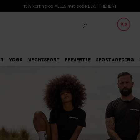
15% korting op ALLES met code BEATTHEHEAT
9.2
EN
YOGA
VECHTSPORT
PREVENTIE
SPORTVOEDING