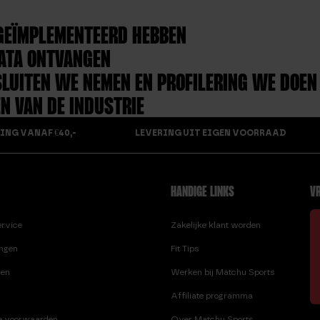
GEÏMPLEMENTEERD HEBBEN
ATA ONTVANGEN
LUITEN WE NEMEN EN PROFILERING WE DOEN
 VAN DE INDUSTRIE
ING VANAF €40,-
LEVERING UIT EIGEN VOORRAAD
HANDIGE LINKS
VR
ervice
Zakelijke klant worden
ingen
Fit Tips
ren
Werken bij Matchu Sports
Affiliate programma
e voorwaarden
Over Matchu Sports