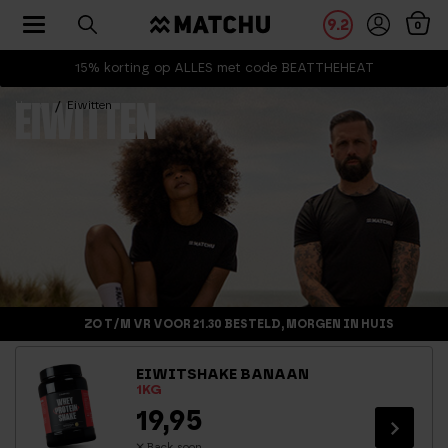
Toggle navigation
9.2
0
15% korting op ALLES met code BEATTHEHEAT
Home
Eiwitten
EIWITTEN
ZO T/M VR VOOR 21.30 BESTELD, MORGEN IN HUIS
EIWITSHAKE BANAAN
1KG
19,95
Back soon