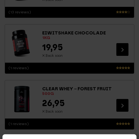
(13 reviews)
Waarde
ring
3.88
EIWITSHAKE CHOCOLADE
uit 5
1KG
19,95
Back soon
(1 reviews)
Waarderin
g
5.00
CLEAR WHEY – FOREST FRUIT
uit 5
500G
26,95
Back soon
(1 reviews)
Waarderin
g
5.00