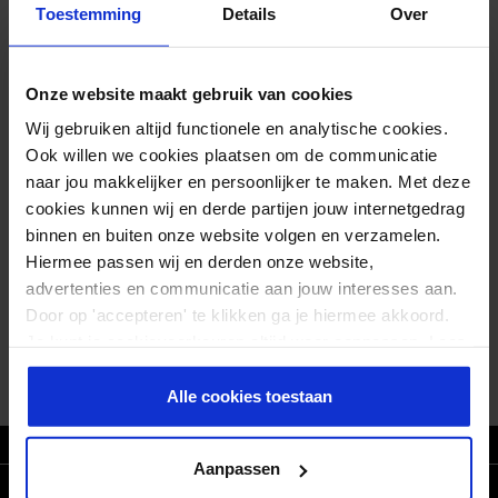
-45%
Toestemming
Details
Over
COOKIE PROTEIN BARS | 24-PACK –
uit 5
THT: 15-04-2026
24 REPEN
39,95
Onze website maakt gebruik van cookies
21,95
Wij gebruiken altijd functionele en analytische cookies.
Back soon
Ook willen we cookies plaatsen om de communicatie
(1 reviews)
naar jou makkelijker en persoonlijker te maken. Met deze
Waarderin
g
cookies kunnen wij en derde partijen jouw internetgedrag
5.00
binnen en buiten onze website volgen en verzamelen.
COOKIE PROTEIN BAR – THT: 15-04-
uit 5
2026
Hiermee passen wij en derden onze website,
18 GRAM EIWIT
advertenties en communicatie aan jouw interesses aan.
1,95
Door op 'accepteren' te klikken ga je hiermee akkoord.
Back soon
Je kunt je cookievoorkeuren altijd weer aanpassen. Lees
(1 reviews)
er meer over in ons
privacy beleid
.
Waarderin
Alle cookies toestaan
g
5.00
uit 5
ZO T/M VR VOOR 21.30 BESTELD, MORGEN IN HUIS
Aanpassen
CONNECT WITH US!