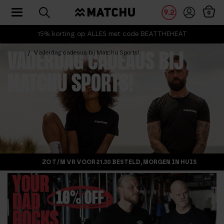
Toggle navigation
9.2
0
15% korting op ALLES met code BEATTHEHEAT
Home
Vaderdag cadeaus bij Matchu Sports!
VADERDAG CADEAUS BIJ
MATCHU SPORTS!
ZO T/M VR VOOR 21.30 BESTELD, MORGEN IN HUIS