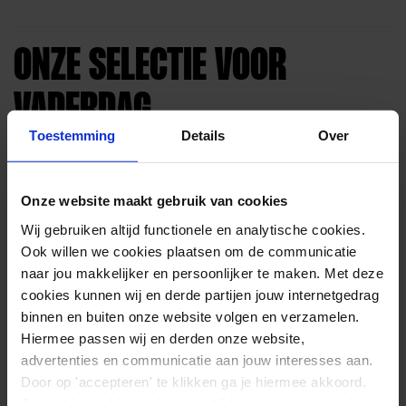
ONZE SELECTIE VOOR
VADERDAG
Toestemming
Details
Over
-53%
FITNESSMAT GRIJS
Onze website maakt gebruik van cookies
180 X 60 X 0,9 CM
Wij gebruiken altijd functionele en analytische cookies.
29,95
13,95
Ook willen we cookies plaatsen om de communicatie
naar jou makkelijker en persoonlijker te maken. Met deze
Op voorraad
cookies kunnen wij en derde partijen jouw internetgedrag
(61 reviews)
binnen en buiten onze website volgen en verzamelen.
Waarderi
ng
Hiermee passen wij en derden onze website,
-42%
4.54
advertenties en communicatie aan jouw interesses aan.
DUMBBELL SET 20 KG
uit 5
2 X 10KG
Door op 'accepteren' te klikken ga je hiermee akkoord.
64,95
Je kunt je cookievoorkeuren altijd weer aanpassen. Lees