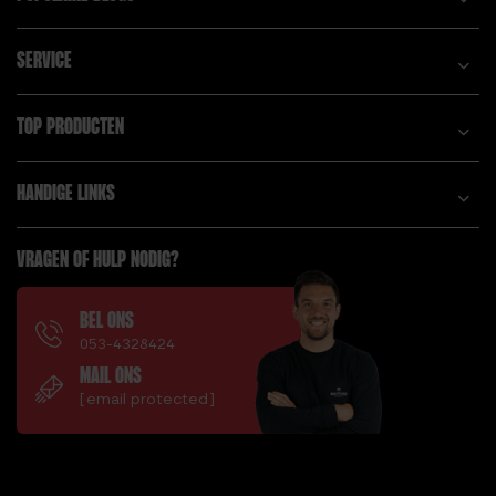
SERVICE
TOP PRODUCTEN
HANDIGE LINKS
VRAGEN OF HULP NODIG?
BEL ONS
053-4328424
MAIL ONS
[email protected]