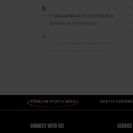
5.
5 VEELGEMAAKTE FOUTEN BIJ
EEN BACK EXTENSION
6.
6 TIPS OM MEER ENERGIE TE
KRIJGEN OM TE SPORTEN
A.
G.
AEROBIC PUMP SET
AIRBIKE
ALLES OVER HET GEBRUIKEN
H.
VAN EEN LIFTING BELT
PREMIUM SPORTS GEAR
ALLES WAT JE MOET WETEN
GRATIS VERZEND
OVER SUPERCOMPENSATIE
B.
CONNECT WITH US!
SERVICE
BARBELL OPBERGREK 9