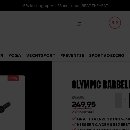
15% korting op ALLES met code BEATTHEHEAT
9.2
EN
YOGA
VECHTSPORT
PREVENTIE
SPORTVOEDING
-17%
OLYMPIC BARBEL
Olympi
299,95
-
249,95
barbell
20
Op voorraad
GRATIS VERZENDING > €40
kg
KIES EEN CADEAU BIJ BESTE
aantal