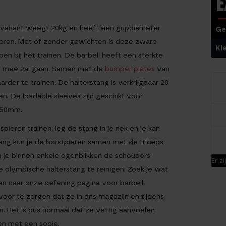
E
 variant weegt 20kg en heeft een gripdiameter
Ge
 heren. Met of zonder gewichten is deze zware
Kl
en bij het trainen. De barbell heeft een sterkte
ang mee zal gaan. Samen met de
bumper plates
van
der te trainen. De halterstang is verkrijgbaar 20
 De loadable sleeves zijn geschikt voor
 50mm.
pieren trainen, leg de stang in je nek en je kan
tang kun je de borstpieren samen met de triceps
n je binnen enkele ogenblikken de schouders
Er z
e olympische halterstang te reinigen. Zoek je wat
en naar onze oefening pagina voor barbell
 voor te zorgen dat ze in ons magazijn en tijdens
n. Het is dus normaal dat ze vettig aanvoelen
sen met een sopje.