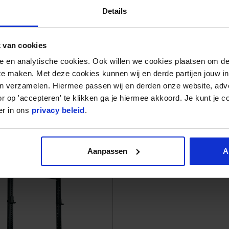
Details
ven wennen om een fijne positie uit te vogelen
Neem daarom kijkje naar onze barbell pads. Wil je
 van cookies
of eraf vallen? Kijk dan even naar de
nele en analytische cookies. Ook willen we cookies plaatsen om 
zicht van al onze barbells en accessoires neem
 te maken. Met deze cookies kunnen wij en derde partijen jouw i
en verzamelen. Hiermee passen wij en derden onze website, adv
r op 'accepteren' te klikken ga je hiermee akkoord. Je kunt je c
er in ons
privacy beleid
.
AT RACK
RT
Aanpassen
A