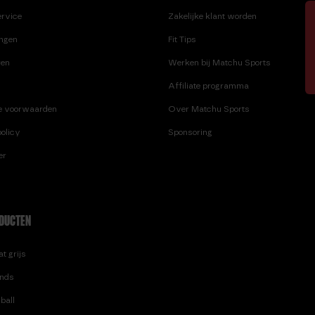
HEXA DUMBBELL 17,5 KG
KNEE WRAPS
ervice
Zakelijke klant worden
HEXA DUMBBELL 20 KG
ingen
Fit Tips
L.
HEXA DUMBBELL 5 KG
LIFTING STRAPS
ren
Werken bij Matchu Sports
Affiliate programma
e voorwaarden
Over Matchu Sports
olicy
Sponsoring
er
DUCTEN
t grijs
nds
ball