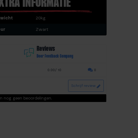
XTRA INFORMATIE
wicht
20kg
eur
Zwart
Reviews
Door Feedback Company
0.00/ 10
0
Schrijf review
ijn nog geen beoordelingen.