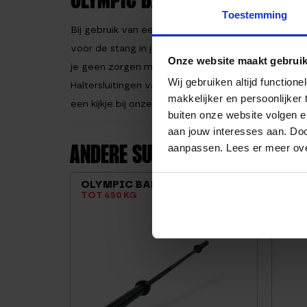
OLYMPIC BARBELL 20 KG
Toestemming
Bij gebruik van een Olympic barbell is het altijd e
voor de stang in je nek bij bijvoorbeeld de squat. 
Onze website maakt gebruik
je geen zorgen maken om schijven die verschuiven 
Wij gebruiken altijd functio
Haltersluitingen van Matchu Sports. Voor een over
makkelijker en persoonlijker
een kijkje bij onze
barbells
categorie.
buiten onze website volgen 
aan jouw interesses aan. Doo
aanpassen. Lees er meer ov
ANDERE SUGGESTIES…
-8%
OLYMPIC BARBELL 15 KG
SQU
TOT 450 KG
ZWA