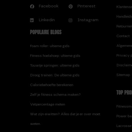
STANGEN
Facebook
Pinterest
Klantens
BARBELL OEFENINGEN
Handleid
BARBELL PAD
Linkedin
Instagram
Retourne
C.
POPULAIRE BLOGS
Contact
CALISTHENICS VOORDELEN,
Algemen
Foam roller: ultieme gids
WAAROM JE ERMEE MOET
BEGINNEN!
Privacy p
Fitness hoelahoep: ultieme gids
COOKIE PROTEIN BAR – THT:
Disclaim
Touwtje springen: ultieme gids
15-04-2026
Sitemap
Droog trainen: De ultieme gids
COOKIE PROTEIN BARS | 24-
Caloriebehoefte berekenen
PACK – THT: 15-04-2026
TOP PRO
Zelf je fitness schema maken?
D.
Vetpercentage meten
DE VOORDELEN VAN HET
Fitnessma
VERBETEREN VAN
Wat zijn eiwitten? Alles dat je er over moet
Power ba
KNIJPKRACHT
weten.
Lacrosse 
DIT ZIJN DE 4 BESTE