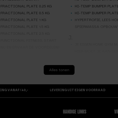
FRACTIONAL PLATE 0.25 KG
HI-TEMP BUMPER PLATE
FRACTIONAL PLATE 0.5 KG
HI-TEMP BUMPER PLATE
FRACTIONAL PLATE 1 KG
HYPERTROFIE, LEES HO
FRACTIONAL PLATE 1.5 KG
SPIERMASSA OPBOUW
FRACTIONAL PLATE 2.5 KG
J.
FUNCTIONAL FITNESS, START
JE EIGEN HOME GYM M
NU EN ERVAAR DE VOORDELEN!
HIER MOET JE AAN DE
K.
GEWICHTHEFFEN VOOR
KETTLEBELL 8KG
Alles tonen
BEGINNERS: TIPS EN TRICKS
KINDER BARBELL
KNEE SLEEVE MAAT L
HALTERBANK
KNEE SLEEVE MAAT M
ING VANAF €40,-
LEVERING UIT EIGEN VOORRAAD
HALTERSLUITINGEN
KNEE SLEEVE MAAT S
HEXA DUMBBELL 10 KG
KNEE SLEEVE SKULL MA
HEXA DUMBBELL 12,5 KG
KNEE SLEEVE SKULL MA
HANDIGE LINKS
VR
HEXA DUMBBELL 15 KG
KNEE SLEEVE SKULL MA