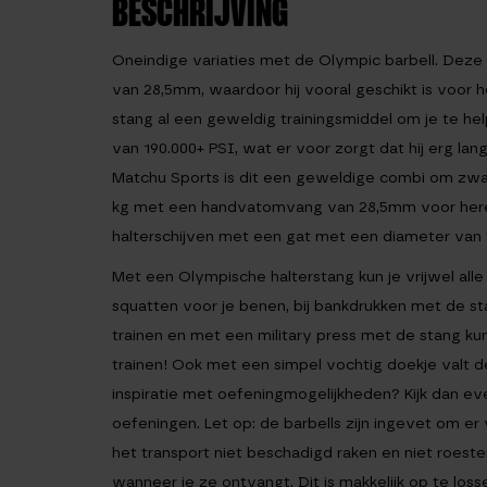
BESCHRIJVING
Oneindige variaties met de Olympic barbell. Deze
van 28,5mm, waardoor hij vooral geschikt is voor
stang al een geweldig trainingsmiddel om je te help
van 190.000+ PSI, wat er voor zorgt dat hij erg l
Matchu Sports is dit een geweldige combi om zwaar
kg met een handvatomvang van 28,5mm voor heren.
halterschijven met een gat met een diameter van
Met een Olympische halterstang kun je vrijwel alle s
squatten voor je benen, bij bankdrukken met de s
trainen en met een military press met de stang ku
trainen! Ook met een simpel vochtig doekje valt d
inspiratie met oefeningmogelijkheden? Kijk dan ev
oefeningen. Let op: de barbells zijn ingevet om er
het transport niet beschadigd raken en niet roeste
wanneer je ze ontvangt. Dit is makkelijk op te los