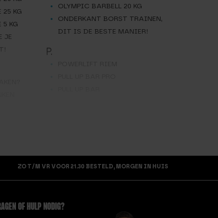
OLYMPIC BARBELL 20 KG
 25 KG
ONDERKANT BORST TRAINEN,
 5 KG
DIT IS DE BESTE MANIER!
E JE
T!
P.
POWERLIFT RIEM
PULL UP BAR PRO
AKEN?
PULL UP BAR
NKEN
S.
SQUAT RACK
T.
TIPS OM GOED TE BEGINNEN
ZO T/M VR VOOR 21.30 BESTELD, MORGEN IN HUIS
MET FITNESS
TURNLEERTJES
AT L
V.
AT M
AGEN OF HULP NODIG?
VERSTELBARE DIP BARS
AT S