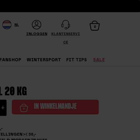
NL
0
INLOGGEN
KLANTENSERVI
CE
FANSHOP
WINTERSPORT
FIT TIPS
SALE
L 20 KG
c
+
IN WINKELMANDJE
,-
LLINGEN > € 30,-