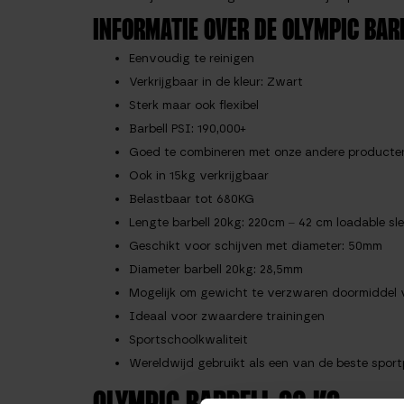
INFORMATIE OVER DE OLYMPIC BAR
Eenvoudig te reinigen
Verkrijgbaar in de kleur: Zwart
Sterk maar ook flexibel
Barbell PSI: 190,000+
Goed te combineren met onze andere producten
Ook in 15kg verkrijgbaar
Belastbaar tot 680KG
Lengte barbell 20kg: 220cm – 42 cm loadable sl
Geschikt voor schijven met diameter: 50mm
Diameter barbell 20kg: 28,5mm
Mogelijk om gewicht te verzwaren doormiddel 
Ideaal voor zwaardere trainingen
Sportschoolkwaliteit
Wereldwijd gebruikt als een van de beste sport