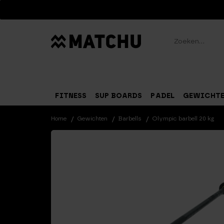
Zoeken
FITNESS
SUP BOARDS
PADEL
GEWICHT
Home
Gewichten
Barbells
Olympic barbell 20 kg