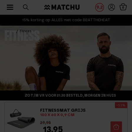
Toggle navigation
9.2
0
15% korting op ALLES met code BEATTHEHEAT
Home
Fitness
FITNESS
ZO T/M VR VOOR 21.30 BESTELD, MORGEN IN HUIS
-53%
FITNESSMAT GRIJS
180 X 60 X 0,9 CM
29,95
13,95