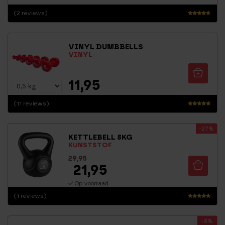
(2 reviews)
Waarderi
ng
4.50
VINYL DUMBBELLS
uit 5
VINYL
11,95
(11 reviews)
Waarderi
ng
-27%
4.64
KETTLEBELL 8KG
uit 5
KUNSTSTOF
29,95
21,95
Op voorraad
(1 reviews)
Waarderin
g
-8%
5.00