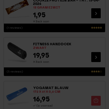
COOKIE PROTEIN BAR – THT: 15-04-
2026
18 GRAM EIWIT
1,95
Back soon
(1 reviews)
Waarderin
g
5.00
FITNESS HANDDOEK
uit 5
ZWART
19,95
Back soon
(5 reviews)
Waarde
ring
3.90
YOGAMAT BLAUW
uit 5
172 X 61 X 0,6 CM
16,95
Op voorraad