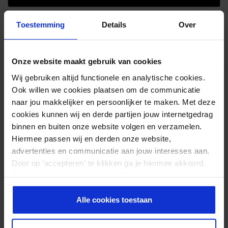
-15%
Toestemming
Details
Over
FRACTIONAL PLATE 2.5 KG
2 STUKS
64,95
54,95
Onze website maakt gebruik van cookies
Wij gebruiken altijd functionele en analytische cookies.
Op voorraad
Ook willen we cookies plaatsen om de communicatie
naar jou makkelijker en persoonlijker te maken. Met deze
cookies kunnen wij en derde partijen jouw internetgedrag
HI-TEMP BUMPER PLATE 5 KG
binnen en buiten onze website volgen en verzamelen.
2 STUKS
Hiermee passen wij en derden onze website,
64,95
advertenties en communicatie aan jouw interesses aan.
Door op 'accepteren' te klikken ga je hiermee akkoord.
Op voorraad
Je kunt je cookievoorkeuren altijd weer aanpassen. Lees
er meer over in ons
privacy beleid
.
Alle cookies toestaan
HI-TEMP BUMPER PLATE 10 KG
2 STUKS