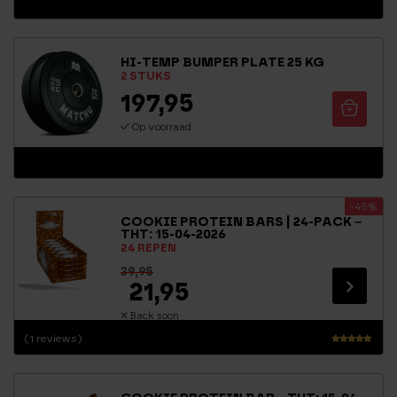
HI-TEMP BUMPER PLATE 25 KG
2 STUKS
197,95
Op voorraad
-45%
COOKIE PROTEIN BARS | 24-PACK –
THT: 15-04-2026
24 REPEN
39,95
21,95
Back soon
(1 reviews)
Waarderin
g
5.00
uit 5