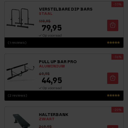
-33%
4.22
VERSTELBARE DIP BARS
uit 5
STAAL
119,95
79,95
Op voorraad
(1 reviews)
Waarderin
g
-36%
5.00
PULL UP BAR PRO
uit 5
ALUMINIUM
69,95
44,95
Op voorraad
(2 reviews)
Waarderin
g
-20%
5.00
HALTERBANK
uit 5
ZWART
249,95