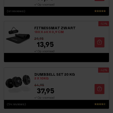
Op voorraad
(61 reviews)
Waarderi
ng
-53%
4.54
FITNESSMAT ZWART
uit 5
180 X 60 X 0,9 CM
29,95
13,95
Op voorraad
-42%
DUMBBELL SET 20 KG
2 X 10KG
64,95
37,95
Op voorraad
(54 reviews)
Waarder
ing