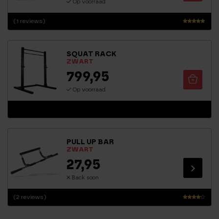
Op voorraad
(1 reviews)
Waarderin
g
5.00
SQUAT RACK
uit 5
ZWART
799,95
Op voorraad
PULL UP BAR
ZWART
27,95
Back soon
(2 reviews)
Waarder
ing