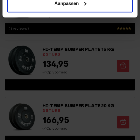
Aanpassen
94,95
Op voorraad
(1 reviews)
Waarderin
g
5.00
HI-TEMP BUMPER PLATE 15 KG
uit 5
2 STUKS
134,95
Op voorraad
HI-TEMP BUMPER PLATE 20 KG
2 STUKS
166,95
Op voorraad