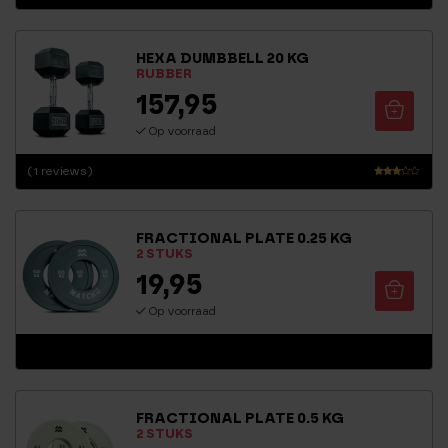
HEXA DUMBBELL 20 KG
RUBBER
157,95
Op voorraad
(1 reviews)
Waar
derin
g
FRACTIONAL PLATE 0.25 KG
3.00
2 STUKS
uit 5
19,95
Op voorraad
FRACTIONAL PLATE 0.5 KG
2 STUKS