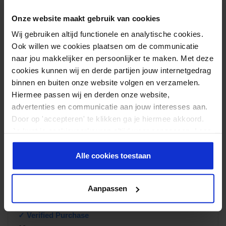
Materiaal
PVC
Onze website maakt gebruik van cookies
Lengte
172 cm
Wij gebruiken altijd functionele en analytische cookies.
Ook willen we cookies plaatsen om de communicatie
Breedte
61 cm
naar jou makkelijker en persoonlijker te maken. Met deze
Dikte
6 mm
cookies kunnen wij en derde partijen jouw internetgedrag
binnen en buiten onze website volgen en verzamelen.
Hiermee passen wij en derden onze website,
Reviews
advertenties en communicatie aan jouw interesses aan.
Door Feedback Company
Door op 'accepteren' te klikken ga je hiermee akkoord.
Je kunt je cookievoorkeuren altijd weer aanpassen. Lees
9.00/ 10
3
er meer over in ons
privacy beleid
.
4.50
out
of 5
Alle cookies toestaan
Schrijf review
Aanpassen
Waardering
Valdirene Moura
–
14-12-2020
1
uit 5