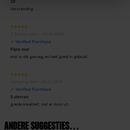
10
Verstanding
Waarderin
T Glasbergen
–
04-06-2020
g
1
uit
5
Fijne mat
mat is dik genoeg en heel goed in gebruik.
Waardering
Jumping Girl
–
26-11-2018
1
uit 5
5 sterren
goede kwaliteit, ziet er mooi uit.
ANDERE SUGGESTIES…