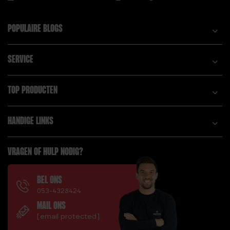
KG
C.
HEXA DUMBBELL 15
POPULAIRE BLOGS
CALISTHENICS
KG
VOORDELEN,
HEXA DUMBBELL 17,5
WAAROM JE ERMEE
KG
SERVICE
MOET BEGINNEN!
HEXA DUMBBELL 20
COOKIE PROTEIN
KG
TOP PRODUCTEN
BAR – THT: 15-04-
HEXA DUMBBELL 5
2026
KG
HANDIGE LINKS
COOKIE PROTEIN
HEXA DUMBBELL 7,5
BARS | 24-PACK –
KG
THT: 15-04-2026
VRAGEN OF HULP NODIG?
HI-TEMP BUMPER
PLATE 10 KG
D.
HI-TEMP BUMPER
BEL ONS
DE VOORDELEN VAN
053-4328424
PLATE 15 KG
HET VERBETEREN
MAIL ONS
HI-TEMP BUMPER
VAN KNIJPKRACHT
[email protected]
PLATE 20 KG
DIT ZIJN DE 4