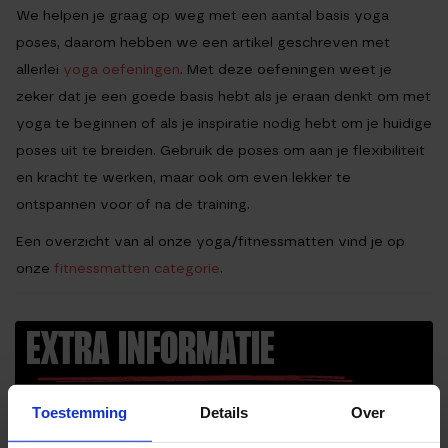
We helpen je graag op weg met een aantal basis yoga
poses, daarom hebben we een artikel geschreven met
allerlei
yoga oefeningen
. Met deze oefeningen weet je
zeker dat je een goede basis hebt als je eraan denkt om met
yoga te beginnen of als je inspiratie nodig hebt om je huidige
poses uit te breiden. Gebruik de poses om aan je flexibiliteit
en kracht te werken, maar ook om even lekker te
ontspannen voor of na de training.
Een overzicht van al onze yoga/fitnessmatten vind je op
onze
fitnessmatten categorie
.
EXTRA INFORMATIE
Afmeting
172 x 61 x 0,6 cm
Toestemming
Details
Over
Kleur
Blauw