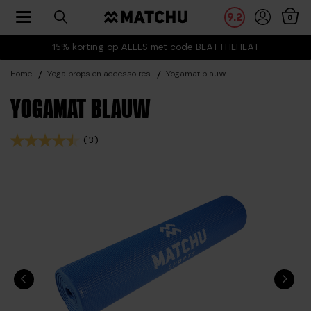
Toggle navigation
9.2
0
15% korting op ALLES met code BEATTHEHEAT
Home
Yoga props en accessoires
Yogamat blauw
YOGAMAT BLAUW
(3)