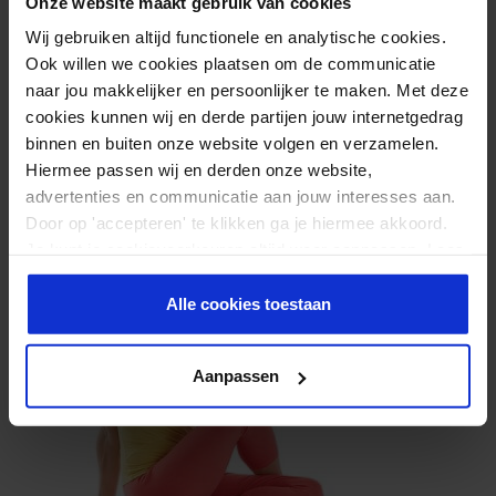
Onze website maakt gebruik van cookies
grond achter je. Draai nu zo ver naar rechts als je kunt. Maak
deze beweging vanuit je buik en houd je billen hierbij op de
Wij gebruiken altijd functionele en analytische cookies.
Ook willen we cookies plaatsen om de communicatie
grond. Houd deze positie 1 minuut vast en verwissel van
naar jou makkelijker en persoonlijker te maken. Met deze
kant.
cookies kunnen wij en derde partijen jouw internetgedrag
Spiergroep
: billen, onderrug, schuine buikspieren
binnen en buiten onze website volgen en verzamelen.
Intensiteit
: gemiddeld
Hiermee passen wij en derden onze website,
Duur
: 2-3 minuten
advertenties en communicatie aan jouw interesses aan.
Door op 'accepteren' te klikken ga je hiermee akkoord.
Je kunt je cookievoorkeuren altijd weer aanpassen. Lees
er meer over in ons
privacy beleid
.
Alle cookies toestaan
Aanpassen