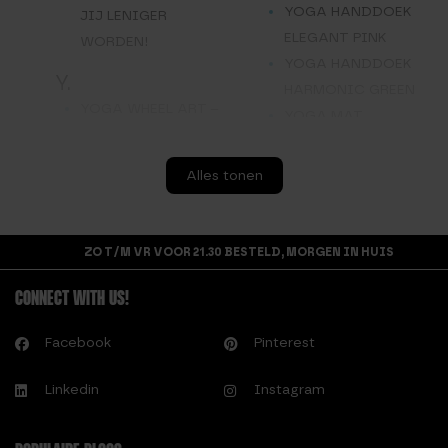
YOGA HANDDOEK
JIJ LENIGER
ELEGANT PINK
WORDEN!
YOGA HANDDOEK
Y.
HARMONIC GREEN
YOGA WHEEL ART –
YOGA MAT
TWEEDE KANS
SCHOONMAKEN EN
YOGA WHEEL
ONDERHOUDEN
Alles tonen
OEFENINGEN;
YOGA OEFENINGEN
ONTSPANNEN MET
YOGA STRAP
HET YOGA WIEL
YOGA WHEEL
ZO T/M VR VOOR 21.30 BESTELD, MORGEN IN HUIS
YOGA WIEL ART
YOGAMAT DELUXE
CONNECT WITH US!
YOGAMAT ART
YOGAMAT BLAUW
Facebook
Pinterest
YOGAMAT KURK
Linkedin
Instagram