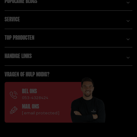
POPULAIRE BLOGS
SERVICE
TOP PRODUCTEN
HANDIGE LINKS
VRAGEN OF HULP NODIG?
BEL ONS
053-4328424
MAIL ONS
[email protected]