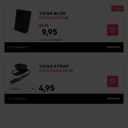
-23%
YOGA BLOK
STEVIG FOAM
12,95
9,95
Op voorraad
(13 reviews)
Waarderi
ng
4.50
YOGA STRAP
uit 5
STEVIG KATOEN
4,95
(7 reviews)
Waarderin
g
5.00
uit 5