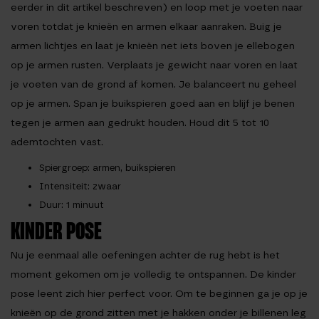
eerder in dit artikel beschreven) en loop met je voeten naar
voren totdat je knieën en armen elkaar aanraken. Buig je
armen lichtjes en laat je knieën net iets boven je ellebogen
op je armen rusten. Verplaats je gewicht naar voren en laat
je voeten van de grond af komen. Je balanceert nu geheel
op je armen. Span je buikspieren goed aan en blijf je benen
tegen je armen aan gedrukt houden. Houd dit 5 tot 10
ademtochten vast.
Spiergroep
: armen, buikspieren
Intensiteit
: zwaar
Duur
: 1 minuut
KINDER POSE
Nu je eenmaal alle oefeningen achter de rug hebt is het
moment gekomen om je volledig te ontspannen. De kinder
pose leent zich hier perfect voor. Om te beginnen ga je op je
knieën op de grond zitten met je hakken onder je billenen leg