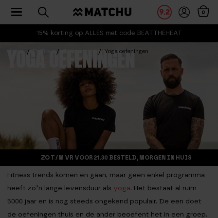
Toggle navigation
9.2
0
15% korting op ALLES met code BEATTHEHEAT
Home
Fit Tips
Oefeningen
Yoga oefeningen
YOGA OEFENINGEN
ZO T/M VR VOOR 21.30 BESTELD, MORGEN IN HUIS
Fitness trends komen en gaan, maar geen enkel programma
heeft zo’n lange levensduur als
yoga
. Het bestaat al ruim
5000 jaar en is nog steeds ongekend populair. De een doet
de oefeningen thuis en de ander beoefent het in een groep.